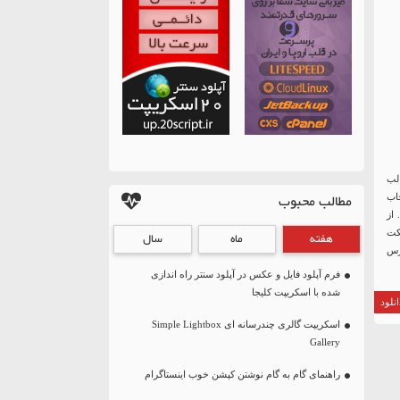
لب
مطالب محبوب
اب
از
گوگل ، افکت
هفته
ماه
سال
دپرس
فرم آپلود فایل و عکس در آپلود سنتر راه اندازی
شده با اسکریپت کلیجا
نلود
اسکریپت گالری چندرسانه ای Simple Lightbox
Gallery
راهنمای گام به گام نوشتن کپشن خوب اینستاگرام