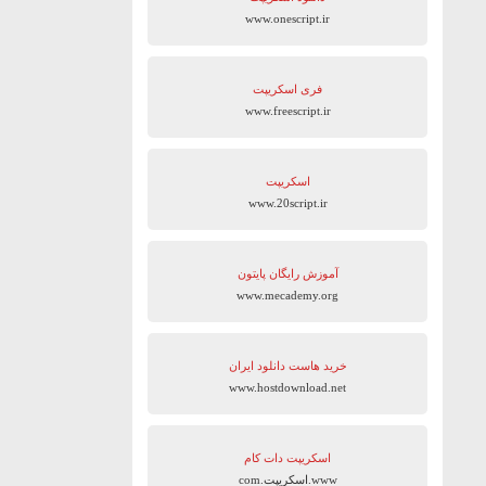
www.onescript.ir
فری اسکریپت
www.freescript.ir
اسکریپت
www.20script.ir
آموزش رایگان پایتون
www.mecademy.org
خرید هاست دانلود ایران
www.hostdownload.net
اسکریپت دات کام
www.اسکریپت.com