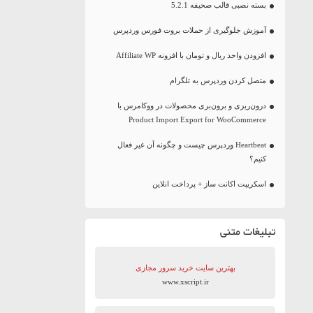
بسته نصبی قالب صحیفه 5.2.1
آموزش جلوگیری از حملات بروت فورس وردپرس
افزودن واحد ریال و تومان با افزونه Affiliate WP
متصل کردن وردپرس به تلگرام
درون‌ریزی و برون‌بری محصولات در ووکامرس با
Product Import Export for WooCommerce
Heartbeat وردپرس چیست و چگونه آن غیر فعال
کنیم؟
اسکریپت اکانت ساز + پرداخت انلاین
تبلیغات متنی
بهترین سایت‌ خرید سرور مجازی
www.xscript.ir