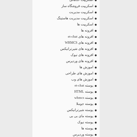
اسکریپت فروشگاه ساز
اسکریپت مدیریت
اسکریپت مدیریت هاستینگ
اسکریپت ها
افزونه ها
افزونه های et-chat
افزونه های WHMCS
افزونه های شیرترانیکس
افزونه های نیوک
افزونه های وردپرس
اموزش ها
اموزش های طراحی
اموزش های وب
پوسته et-chat
پوسته HTML
پوسته whmcs
پوسته جوملا
پوسته شیرترانیکس
پوسته مای بی بی
پوسته نیوک
پوسته ها
پوسته وردپرس