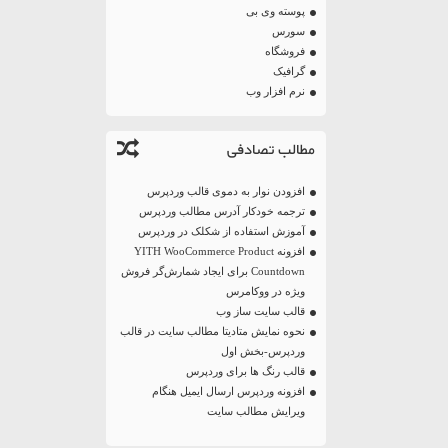
پوسته وی بی
سورس
فروشگاه
گرافیک
نرم افزار وب
مطالب تصادفی
افزودن نوار به دموی قالب وردپرس
ترجمه خودکار آدرس مطالب وردپرس
آموزش استفاده از شکلک در وردپرس
افزونه YITH WooCommerce Product
Countdown برای ایجاد شمارش‌گر فروش
ویژه در ووکامرس
قالب سایت ساز وب
نحوه نمایش متادیتا مطالب سایت در قالب
وردپرس-بخش اول
قالب رنگ ها برای وردپرس
افزونه وردپرس ارسال ایمیل هنگام
ویرایش مطالب سایت