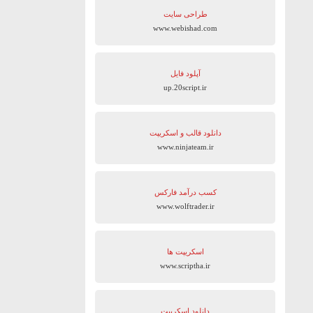
طراحی سایت
www.webishad.com
آپلود فایل
up.20script.ir
دانلود قالب و اسکریپت
www.ninjateam.ir
کسب درآمد فارکس
www.wolftrader.ir
اسکریپت ها
www.scriptha.ir
دانلود اسکریپت