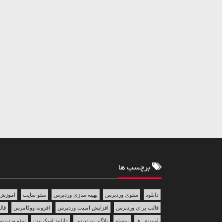
برچسب ها
دانلود
سئوی وردپرس
بهینه سازی وردپرس
سئو سایت
اموزش 
قالب برای وردپرس
افزایش امنیت وردپرس
افزونه ووکامرس
قالب 
اموزش ها
پوسته
پلاگین وردپرس
دانلود اسکریپت
سئو وردپر