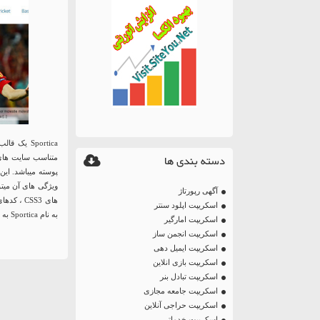
Sportica یک قالب وردپرس واکنش گرا ، ساده و سبک برای راه اندازی سایت
دسته بندی ها
متناسب سایت های 
پوسته میباشد. این
آگهی رپورتاژ
اسکریپت اپلود سنتر
به نام Sportica به همراه فایل xml با ایکس اسکریپت همراه باشید .
اسکریپت امارگیر
اسکریپت انجمن ساز
اسکریپت ایمیل دهی
اسکریپت بازی انلاین
اسکریپت تبادل بنر
اسکریپت جامعه مجازی
اسکریپت حراجی آنلاین
اسکریپت خدماتی