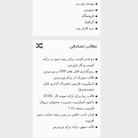
پوسته وی بی
سورس
فروشگاه
گرافیک
نرم افزار وب
مطالب تصادفی
دو قدم کلیدی برای رشد سود و درآمد
کسب و کار اینترنتی
رمزگذاری فایل های PHP در وردپرس
قالب موزیک لر برای وردپرس
اسکریپت فارسی اشتراک گذاری فایل
Quicknube
قالب زیبا برای ارائه نمونه کار HTML
دانلود اسکریپت مدیریت محتوای دروپال
فارسی نسخه 7.41
قرار دادن عکس در پس زمینه سایت بدون
افزونه
قالب میهن ترانه برای وردپرس