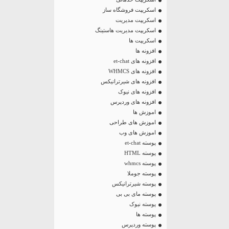
اسکریپت فروشگاه ساز
اسکریپت مدیریت
اسکریپت مدیریت هاستینگ
اسکریپت ها
افزونه ها
افزونه های et-chat
افزونه های WHMCS
افزونه های شیرترانیکس
افزونه های نیوک
افزونه های وردپرس
اموزش ها
اموزش های طراحی
اموزش های وب
پوسته et-chat
پوسته HTML
پوسته whmcs
پوسته جوملا
پوسته شیرترانیکس
پوسته مای بی بی
پوسته نیوک
پوسته ها
پوسته وردپرس