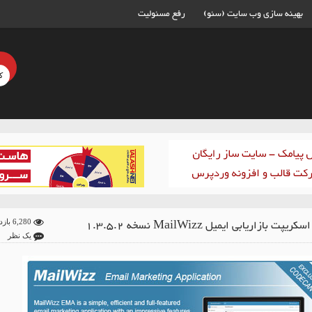
بهینه سازی وب سایت (سئو)
رفع مسئولیت
یپت بازاریابی ایمیل MailWizz نسخه 1.3.5.2
6,280 بازدید
یک نظر