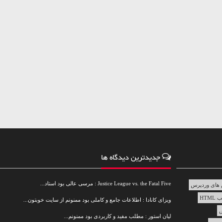
جدیدترین دیدگاه ها
Justice League vs. the Fatal Five : مرسی عالی بود استاد...
های وردپرس
HTML
ویزای کانادا : اطلاعات جامع و کاملی بود ممنونم از سایت خوبتون...
س
لیان استور : مطلب مفید و کاربردی بود ممنونم...