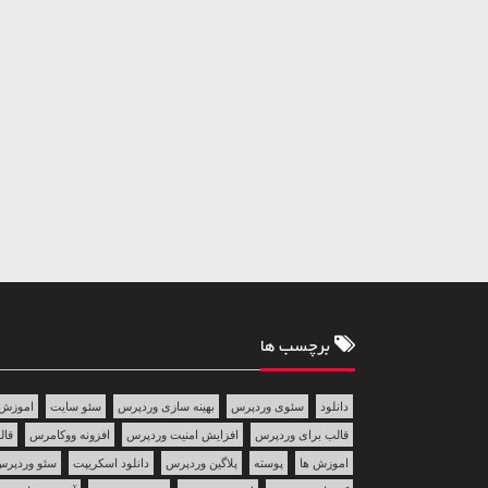
برچسب ها
دانلود
سئوی وردپرس
بهینه سازی وردپرس
سئو سایت
اموزش 
قالب برای وردپرس
افزایش امنیت وردپرس
افزونه ووکامرس
قالب 
اموزش ها
پوسته
پلاگین وردپرس
دانلود اسکریپت
سئو وردپر