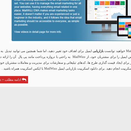
بازاریابی
ایمیل برای اهداف خود تغییر دهید، اما شما همچنین می توانید تبدیل به
ارائه دهنده سرویس ایمیل را برای مشتریان خود، از MailWizz به راحتی با دروازه پرداخت مانند پی پال آن را ارائ
از برای ایجاد قیمت گذاری طرح ها، کدهای تبلیغاتی و سفارشات برای مدیریت و معاملات مشتریان خود
جام دهید. برای دانلود اسکریپت بازاریابی ایمیل MailWizz با ایکس اسکریپت همراه باشید .
ادامه مطلب + دا