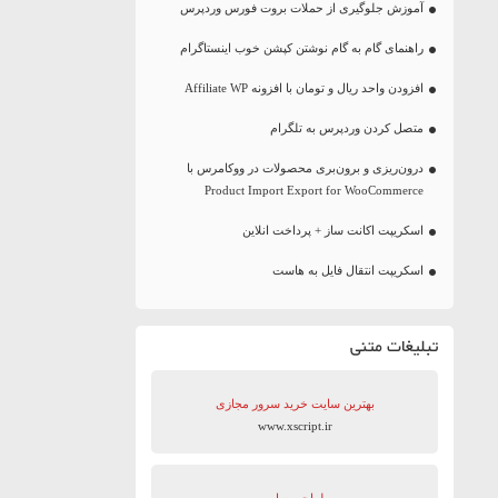
آموزش جلوگیری از حملات بروت فورس وردپرس
راهنمای گام به گام نوشتن کپشن خوب اینستاگرام
افزودن واحد ریال و تومان با افزونه Affiliate WP
متصل کردن وردپرس به تلگرام
درون‌ریزی و برون‌بری محصولات در ووکامرس با
Product Import Export for WooCommerce
اسکریپت اکانت ساز + پرداخت انلاین
اسکریپت انتقال فایل به هاست
تبلیغات متنی
بهترین سایت‌ خرید سرور مجازی
www.xscript.ir