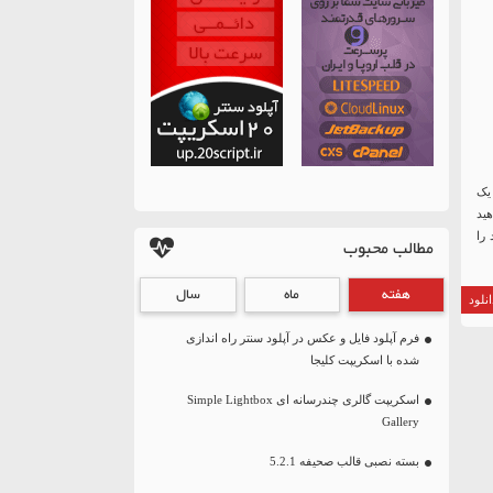
 یک
ه دهید
 را
مطالب محبوب
هفته
ماه
سال
نلود
فرم آپلود فایل و عکس در آپلود سنتر راه اندازی
شده با اسکریپت کلیجا
اسکریپت گالری چندرسانه ای Simple Lightbox
Gallery
بسته نصبی قالب صحیفه 5.2.1