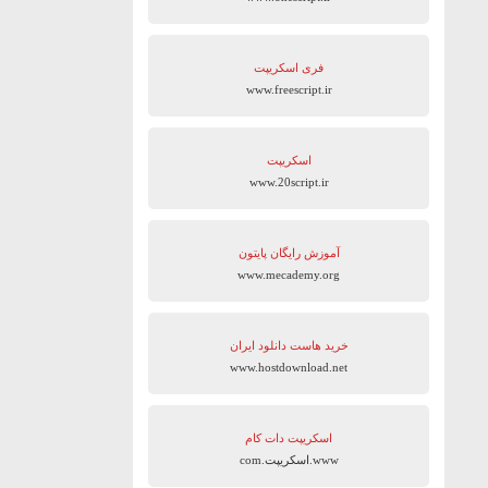
فری اسکریپت
www.freescript.ir
اسکریپت
www.20script.ir
آموزش رایگان پایتون
www.mecademy.org
خرید هاست دانلود ایران
www.hostdownload.net
اسکریپت دات کام
www.اسکریپت.com