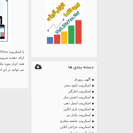
با اسکریپت MailWizz خواهید توانست
همه ابزار مورد نی
دسته بندی ها
می توانید در این اسکریپت ان
آگهی رپورتاژ
اسکریپت اپلود سنتر
اسکریپت امارگیر
اسکریپت انجمن ساز
اسکریپت ایمیل دهی
اسکریپت بازی انلاین
اسکریپت تبادل بنر
اسکریپت جامعه مجازی
اسکریپت حراجی آنلاین
اسکریپت خدماتی