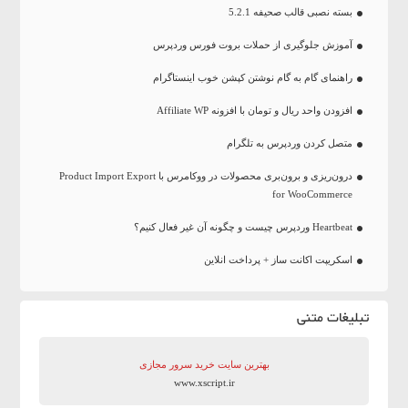
بسته نصبی قالب صحیفه 5.2.1
آموزش جلوگیری از حملات بروت فورس وردپرس
راهنمای گام به گام نوشتن کپشن خوب اینستاگرام
افزودن واحد ریال و تومان با افزونه Affiliate WP
متصل کردن وردپرس به تلگرام
درون‌ریزی و برون‌بری محصولات در ووکامرس با Product Import Export
for WooCommerce
Heartbeat وردپرس چیست و چگونه آن غیر فعال کنیم؟
اسکریپت اکانت ساز + پرداخت انلاین
تبلیغات متنی
بهترین سایت‌ خرید سرور مجازی
www.xscript.ir