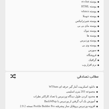
پوسته et-chat
پوسته HTML
پوسته whmcs
پوسته جوملا
پوسته شیرترانیکس
پوسته مای بی بی
پوسته نیوک
پوسته ها
پوسته وردپرس
پوسته وی بی
سورس
فروشگاه
گرافیک
نرم افزار وب
مطالب تصادفی
دانلود اسکریپت آمار گیر حرفه ای WTStats
مجموعه 203 پترن اسلیمی
محدود کردن طول دیدگاه وردپرس یا تعداد کاراکتر نظرات
آموزش بک آپ گرفتن از وردپرس با BackWPup
افزونه وردپرس پروفایل ساز پیشرفته Profile Builder Pro نسخه 2.9.2