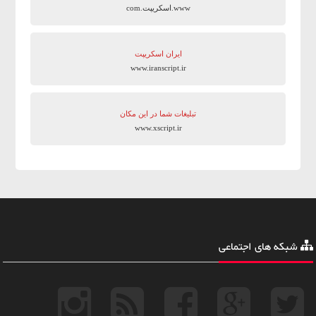
www.اسکریپت.com
ایران اسکریپت
www.iranscript.ir
تبلیغات شما در این مکان
www.xscript.ir
شبکه های اجتماعی