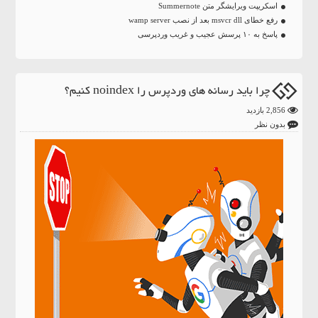
اسکریپت ویرایشگر متن Summernote
رفع خطای msvcr dll بعد از نصب wamp server
پاسخ به ۱۰ پرسش عجیب و غریب وردپرسی
چرا باید رسانه های وردپرس را noindex کنیم؟
2,856 بازدید
بدون نظر