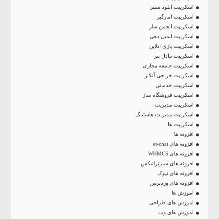
اسکریپت اپلود سنتر
اسکریپت امارگیر
اسکریپت انجمن ساز
اسکریپت ایمیل دهی
اسکریپت بازی انلاین
اسکریپت تبادل بنر
اسکریپت جامعه مجازی
اسکریپت حراجی آنلاین
اسکریپت خدماتی
اسکریپت فروشگاه ساز
اسکریپت مدیریت
اسکریپت مدیریت هاستینگ
اسکریپت ها
افزونه ها
افزونه های et-chat
افزونه های WHMCS
افزونه های شیرترانیکس
افزونه های نیوک
افزونه های وردپرس
اموزش ها
اموزش های طراحی
اموزش های وب