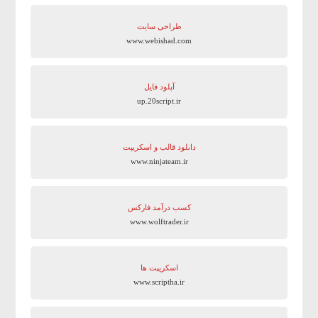
طراحی سایت
www.webishad.com
آپلود فایل
up.20script.ir
دانلود قالب و اسکریپت
www.ninjateam.ir
کسب درآمد فارکس
www.wolftrader.ir
اسکریپت ها
www.scriptha.ir