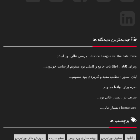
جدیدترین دیدگاه ها
Justice League vs. the Fatal Five : مرسی عالی بود استاد...
ویزای کانادا : اطلاعات جامع و کاملی بود ممنونم از سایت خوبتون...
لیان استور : مطلب مفید و کاربردی بود ممنونم...
نمره برتر : واقعا ممنونم...
شریف بار : بسیار عالی بود...
hamanweb : بسیار عالی...
برچسب ها
دانلود
سئوی وردپرس
بهینه سازی وردپرس
سئو سایت
اموزش های وردپرس