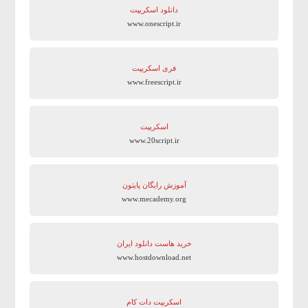
دانلود اسکریپت
www.onescript.ir
فری اسکریپت
www.freescript.ir
اسکریپت
www.20script.ir
آموزش رایگان پایتون
www.mecademy.org
خرید هاست دانلود ایران
www.hostdownload.net
اسکریپت دات کام