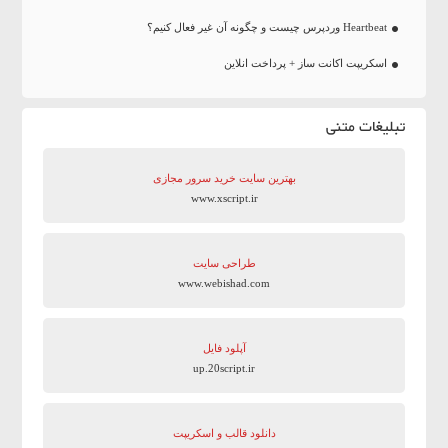
Heartbeat وردپرس چیست و چگونه آن غیر فعال کنیم؟
اسکریپت اکانت ساز + پرداخت انلاین
تبلیغات متنی
بهترین سایت‌ خرید سرور مجازی
www.xscript.ir
طراحی سایت
www.webishad.com
آپلود فایل
up.20script.ir
دانلود قالب و اسکریپت