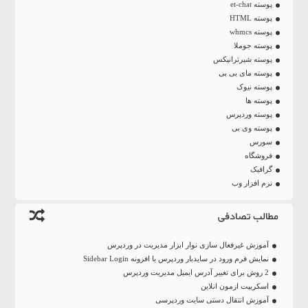
پوسته et-chat
پوسته HTML
پوسته whmcs
پوسته جوملا
پوسته شیرترانیکس
پوسته مای بی بی
پوسته نیوک
پوسته ها
پوسته وردپرس
پوسته وی بی
سورس
فروشگاه
گرافیک
نرم افزار وب
مطالب تصادفی
آموزش غیرفعال سازی نوار ابزار مدیریت در وردپرس
نمایش فرم ورود در سایدبار وردپرس با افزونه Sidebar Login
2 روش برای تغییر آدرس ایمیل مدیریت وردپرس
اسکریپت ازمون انلاین
آموزش انتقال دستی سایت وردپرسی