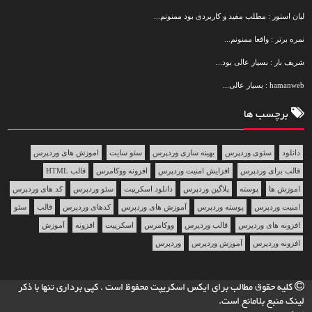
لیان استور : مطلب مفید و کاربردی بود ممنونم...
نمره برتر : واقعا ممنونم...
شریف بار : بسیار عالی بود...
hamanweb : بسیار عالی...
برچسب ها
دانلود
سئوی وردپرس
بهینه سازی وردپرس
سئو سایت
اموزش های وردپرس
قالب برای وردپرس
افزایش امنیت وردپرس
افزونه ووکامرس
قالب HTML
اموزش ها
پوسته
پلاگین وردپرس
دانلود اسکریپت
سئو وردپرس
کد های وردپرس
امنیت وردپرس
پوسته وردپرس
آموزش های وردپرس
کدهای وردپرس
قالب
سئو
افزونه های وردپرس
قالب وردپرس
ووکامرس
اسکریپت
افزونه
آموزش
افزونه وردپرس
آموزش وردپرس
وردپرس
کلیه حقوق مطالب برای
ایکس اسکریپت
محفوظ است . کپی برداری تنها با ذکر
لینک منبع بلامانع است.