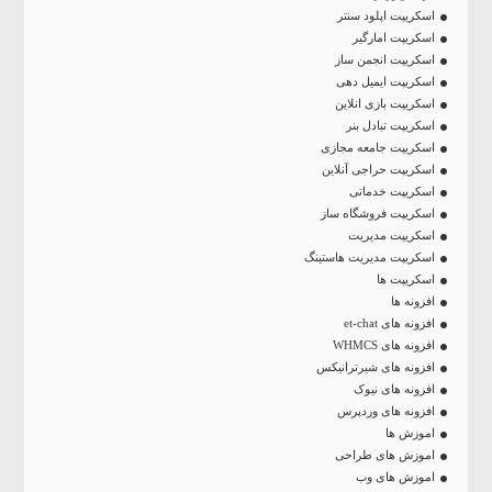
اسکریپت اپلود سنتر
اسکریپت امارگیر
اسکریپت انجمن ساز
اسکریپت ایمیل دهی
اسکریپت بازی انلاین
اسکریپت تبادل بنر
اسکریپت جامعه مجازی
اسکریپت حراجی آنلاین
اسکریپت خدماتی
اسکریپت فروشگاه ساز
اسکریپت مدیریت
اسکریپت مدیریت هاستینگ
اسکریپت ها
افزونه ها
افزونه های et-chat
افزونه های WHMCS
افزونه های شیرترانیکس
افزونه های نیوک
افزونه های وردپرس
اموزش ها
اموزش های طراحی
اموزش های وب