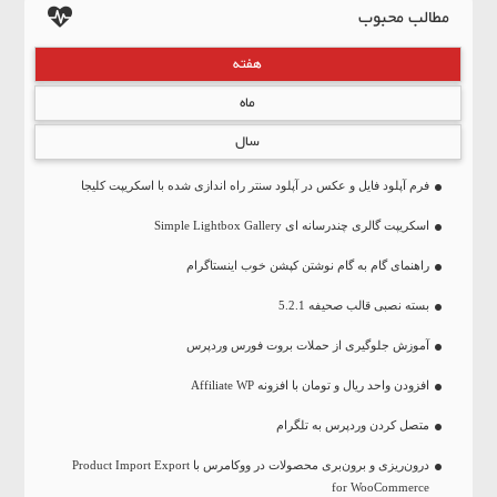
مطالب محبوب
هفته
ماه
سال
فرم آپلود فایل و عکس در آپلود سنتر راه اندازی شده با اسکریپت کلیجا
اسکریپت گالری چندرسانه ای Simple Lightbox Gallery
راهنمای گام به گام نوشتن کپشن خوب اینستاگرام
بسته نصبی قالب صحیفه 5.2.1
آموزش جلوگیری از حملات بروت فورس وردپرس
افزودن واحد ریال و تومان با افزونه Affiliate WP
متصل کردن وردپرس به تلگرام
درون‌ریزی و برون‌بری محصولات در ووکامرس با Product Import Export
for WooCommerce