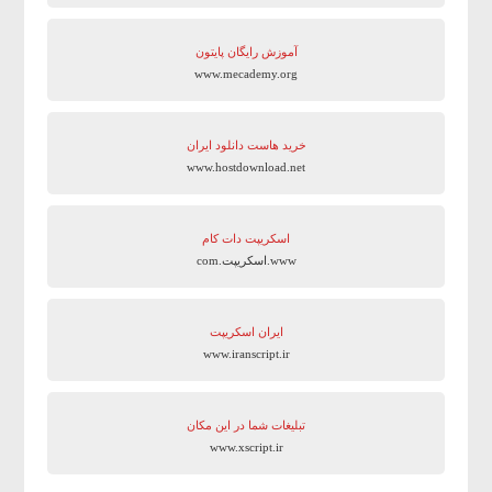
آموزش رایگان پایتون
www.mecademy.org
خرید هاست دانلود ایران
www.hostdownload.net
اسکریپت دات کام
www.اسکریپت.com
ایران اسکریپت
www.iranscript.ir
تبلیغات شما در این مکان
www.xscript.ir