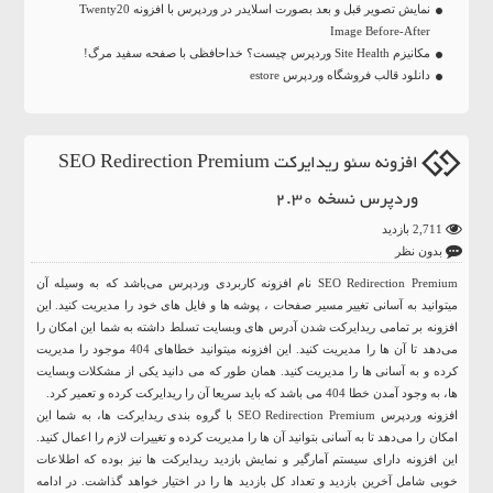
نمایش تصویر قبل و بعد بصورت اسلایدر در وردپرس با افزونه Twenty20
Image Before-After
مکانیزم Site Health وردپرس چیست؟ خداحافظی با صفحه سفید مرگ!
دانلود قالب فروشگاه وردپرس estore
افزونه سئو ریدایرکت SEO Redirection Premium
وردپرس نسخه 2.30
2,711 بازدید
بدون نظر
SEO Redirection Premium نام افزونه کاربردی وردپرس می‌باشد که به وسیله آن
میتوانید به آسانی تغییر مسیر صفحات ، پوشه ها و فایل های خود را مدیریت کنید. این
افزونه بر تمامی ریدایرکت شدن آدرس های وبسایت تسلط داشته به شما این امکان را
می‌دهد تا آن ها را مدیریت کنید. این افزونه میتوانید خطاهای 404 موجود را مدیریت
کرده و به آسانی ها را مدیریت کنید. همان طور که می دانید یکی از مشکلات وبسایت
ها، به وجود آمدن خطا 404 می باشد که باید سریعا آن را ریدایرکت کرده و تعمیر کرد.
افزونه وردپرس SEO Redirection Premium با گروه بندی ریدایرکت ها، به شما این
امکان را می‌دهد تا به آسانی بتوانید آن ها را مدیریت کرده و تغییرات لازم را اعمال کنید.
این افزونه دارای سیستم آمارگیر و نمایش بازدید ریدایرکت ها نیز بوده که اطلاعات
خوبی شامل آخرین بازدید و تعداد کل بازدید ها را در اختیار خواهد گذاشت. در ادامه