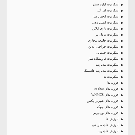
اسکریپت اپلود سنتر
اسکریپت امارگیر
اسکریپت انجمن ساز
اسکریپت ایمیل دهی
اسکریپت بازی انلاین
اسکریپت تبادل بنر
اسکریپت جامعه مجازی
اسکریپت حراجی آنلاین
اسکریپت خدماتی
اسکریپت فروشگاه ساز
اسکریپت مدیریت
اسکریپت مدیریت هاستینگ
اسکریپت ها
افزونه ها
افزونه های et-chat
افزونه های WHMCS
افزونه های شیرترانیکس
افزونه های نیوک
افزونه های وردپرس
اموزش ها
اموزش های طراحی
اموزش های وب