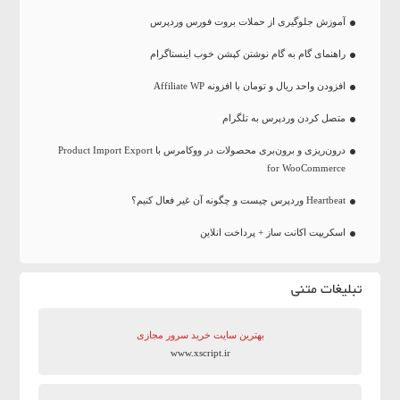
آموزش جلوگیری از حملات بروت فورس وردپرس
راهنمای گام به گام نوشتن کپشن خوب اینستاگرام
افزودن واحد ریال و تومان با افزونه Affiliate WP
متصل کردن وردپرس به تلگرام
درون‌ریزی و برون‌بری محصولات در ووکامرس با Product Import Export
for WooCommerce
Heartbeat وردپرس چیست و چگونه آن غیر فعال کنیم؟
اسکریپت اکانت ساز + پرداخت انلاین
تبلیغات متنی
بهترین سایت‌ خرید سرور مجازی
www.xscript.ir