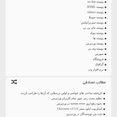
پوسته et-chat
پوسته HTML
پوسته whmcs
پوسته جوملا
پوسته شیرترانیکس
پوسته مای بی بی
پوسته نیوک
پوسته ها
پوسته وردپرس
پوسته وی بی
سورس
فروشگاه
گرافیک
نرم افزار وب
مطالب تصادفی
تاریخچه ساعت‌ های غواصی و اولین برندهایی که آن‌ها را طراحی کردند
تنظیم مجدد رمز عبور تمام کاربران وردپرس
نحوه رفع ارور syntax error در وردپرس
اسکریپت اپلود سنتر Chevereto v2.5.9
چت بین نویسندگان در وردپرس