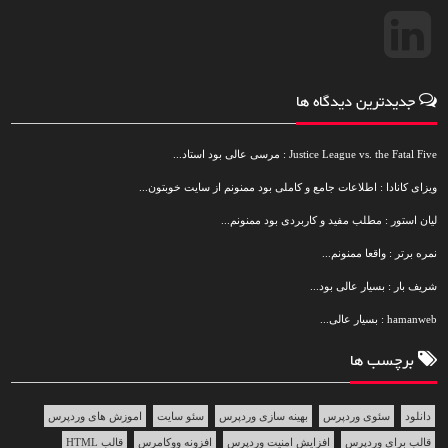
جدیدترین دیدگاه ها
Justice League vs. the Fatal Five : مرسی عالی بود استاد...
ویزای کانادا : اطلاعات جامع و کاملی بود ممنونم از سایت خوبتون...
لیان استور : مطلب مفید و کاربردی بود ممنونم...
نمره برتر : واقعا ممنونم...
شریف بار : بسیار عالی بود...
hamanweb : بسیار عالی...
برچسب ها
دانلود
سئوی وردپرس
بهینه سازی وردپرس
سئو سایت
اموزش های وردپرس
قالب برای وردپرس
افزایش امنیت وردپرس
افزونه ووکامرس
قالب HTML