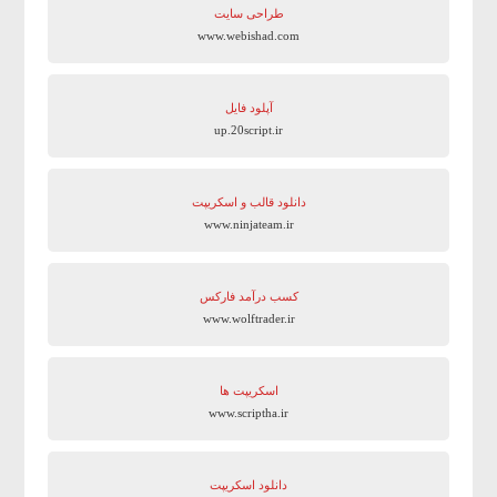
طراحی سایت
www.webishad.com
آپلود فایل
up.20script.ir
دانلود قالب و اسکریپت
www.ninjateam.ir
کسب درآمد فارکس
www.wolftrader.ir
اسکریپت ها
www.scriptha.ir
دانلود اسکریپت