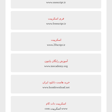
www.onescript.ir
فری اسکریپت
www.freescript.ir
اسکریپت
www.20script.ir
آموزش رایگان پایتون
www.mecademy.org
خرید هاست دانلود ایران
www.hostdownload.net
اسکریپت دات کام
www.اسکریپت.com