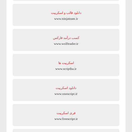
دانلود قالب و اسکریپت
www.ninjateam.ir
کسب درآمد فارکس
www.wolftrader.ir
اسکریپت ها
www.scriptha.ir
دانلود اسکریپت
www.onescript.ir
فری اسکریپت
www.freescript.ir