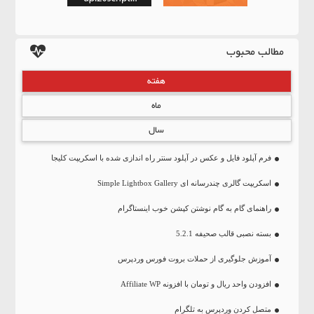
مطالب محبوب
هفته
ماه
سال
فرم آپلود فایل و عکس در آپلود سنتر راه اندازی شده با اسکریپت کلیجا
اسکریپت گالری چندرسانه ای Simple Lightbox Gallery
راهنمای گام به گام نوشتن کپشن خوب اینستاگرام
بسته نصبی قالب صحیفه 5.2.1
آموزش جلوگیری از حملات بروت فورس وردپرس
افزودن واحد ریال و تومان با افزونه Affiliate WP
متصل کردن وردپرس به تلگرام