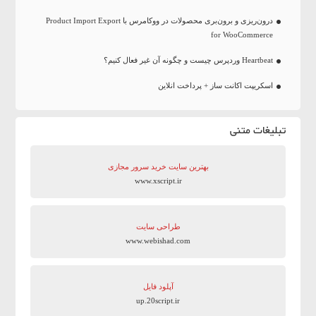
درون‌ریزی و برون‌بری محصولات در ووکامرس با Product Import Export
for WooCommerce
Heartbeat وردپرس چیست و چگونه آن غیر فعال کنیم؟
اسکریپت اکانت ساز + پرداخت انلاین
تبلیغات متنی
بهترین سایت‌ خرید سرور مجازی
www.xscript.ir
طراحی سایت
www.webishad.com
آپلود فایل
up.20script.ir