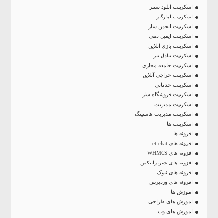
اسکریپت اپلود سنتر
اسکریپت امارگیر
اسکریپت انجمن ساز
اسکریپت ایمیل دهی
اسکریپت بازی انلاین
اسکریپت تبادل بنر
اسکریپت جامعه مجازی
اسکریپت حراجی آنلاین
اسکریپت خدماتی
اسکریپت فروشگاه ساز
اسکریپت مدیریت
اسکریپت مدیریت هاستینگ
اسکریپت ها
افزونه ها
افزونه های et-chat
افزونه های WHMCS
افزونه های شیرترانیکس
افزونه های نیوک
افزونه های وردپرس
اموزش ها
اموزش های طراحی
اموزش های وب