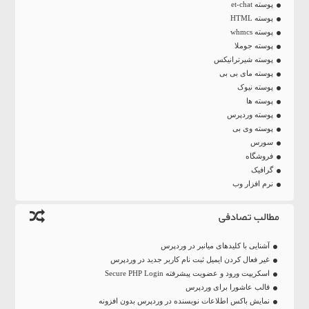
پوسته et-chat
پوسته HTML
پوسته whmcs
پوسته جوملا
پوسته شیرترانیکس
پوسته مای بی بی
پوسته نیوک
پوسته ها
پوسته وردپرس
پوسته وی بی
سورس
فروشگاه
گرافیک
نرم افزار وب
مطالب تصادفی
آشنایی با کلیدهای میانبر در وردپرس
غیر فعال کردن ایمیل ثبت نام کاربر جدید در وردپرس
اسکریپت ورود و عضویت پیشرفته Secure PHP Login
قالب عاشورا برای وردپرس
نمایش باکس اطلاعات نویسنده در وردپرس بدون افزونه