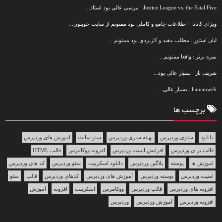
Justice League vs. the Fatal Five : مرسی عالی بود استاد...
ویزای کانادا : اطلاعات جامع و کاملی بود ممنونم از سایت خوبتون...
لیان استور : مطلب مفید و کاربردی بود ممنونم...
نمره برتر : واقعا ممنونم...
شریف بار : بسیار عالی بود...
hamanweb : بسیار عالی...
برچسب ها
دانلود
سئوی وردپرس
بهینه سازی وردپرس
سئو سایت
اموزش های وردپرس
قالب برای وردپرس
افزایش امنیت وردپرس
افزونه ووکامرس
قالب HTML
اموزش ها
پوسته
پلاگین وردپرس
دانلود اسکریپت
سئو وردپرس
کد های وردپرس
امنیت وردپرس
پوسته وردپرس
آموزش های وردپرس
کدهای وردپرس
قالب
سئو
افزونه های وردپرس
قالب وردپرس
ووکامرس
اسکریپت
افزونه
آموزش
افزونه وردپرس
آموزش وردپرس
وردپرس