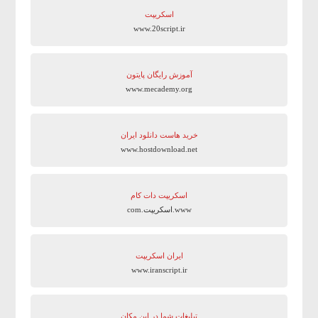
اسکریپت
www.20script.ir
آموزش رایگان پایتون
www.mecademy.org
خرید هاست دانلود ایران
www.hostdownload.net
اسکریپت دات کام
www.اسکریپت.com
ایران اسکریپت
www.iranscript.ir
تبلیغات شما در این مکان