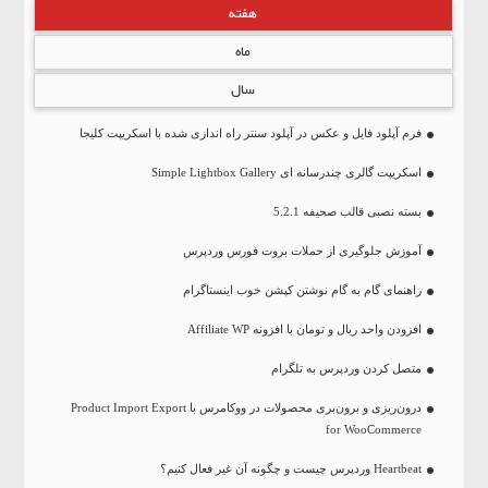
هفته
ماه
سال
فرم آپلود فایل و عکس در آپلود سنتر راه اندازی شده با اسکریپت کلیجا
اسکریپت گالری چندرسانه ای Simple Lightbox Gallery
بسته نصبی قالب صحیفه 5.2.1
آموزش جلوگیری از حملات بروت فورس وردپرس
راهنمای گام به گام نوشتن کپشن خوب اینستاگرام
افزودن واحد ریال و تومان با افزونه Affiliate WP
متصل کردن وردپرس به تلگرام
درون‌ریزی و برون‌بری محصولات در ووکامرس با Product Import Export
for WooCommerce
Heartbeat وردپرس چیست و چگونه آن غیر فعال کنیم؟