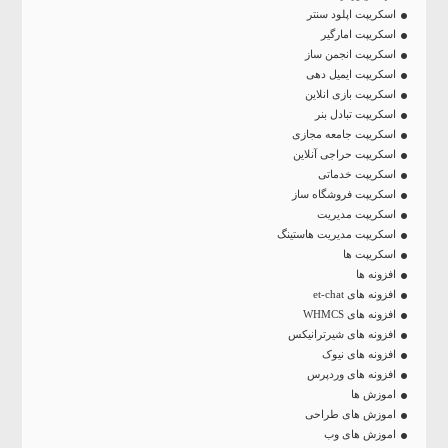
اسکریپت اپلود سنتر
اسکریپت امارگیر
اسکریپت انجمن ساز
اسکریپت ایمیل دهی
اسکریپت بازی انلاین
اسکریپت تبادل بنر
اسکریپت جامعه مجازی
اسکریپت حراجی آنلاین
اسکریپت خدماتی
اسکریپت فروشگاه ساز
اسکریپت مدیریت
اسکریپت مدیریت هاستینگ
اسکریپت ها
افزونه ها
افزونه های et-chat
افزونه های WHMCS
افزونه های شیرترانیکس
افزونه های نیوک
افزونه های وردپرس
اموزش ها
اموزش های طراحی
اموزش های وب