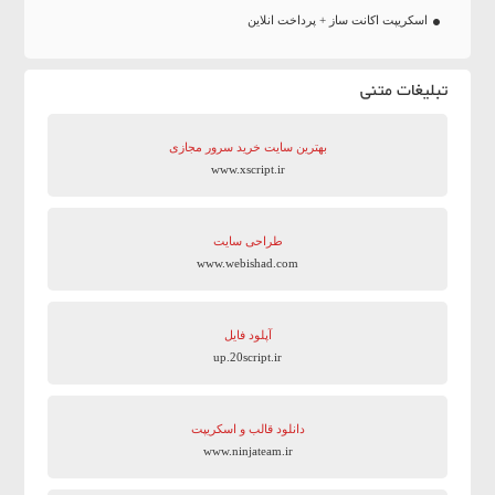
اسکریپت اکانت ساز + پرداخت انلاین
تبلیغات متنی
بهترین سایت‌ خرید سرور مجازی
www.xscript.ir
طراحی سایت
www.webishad.com
آپلود فایل
up.20script.ir
دانلود قالب و اسکریپت
www.ninjateam.ir