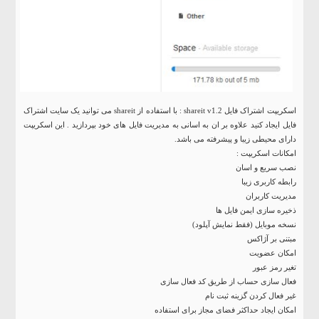
اسکریپت اشتراک فایل shareit v1.2 : با استفاده از shareit می توانید یک سایت اشتراک
فایل ایجاد کنید علاوه بر ان به اسانی به مدیریت فایل های خود بپردازید . این اسکریپت
دارای محیطی زیبا و پیشرفته می باشد.
امکانات اسکریپت :
نصب سریع و اسان
رابطه کاربری زیبا
مدیریت کاربران
ذخیره سازی ایمن فایل ها
نسخه موبایل
(فقط
نمایش
آپلود
)
مبتنی بر آژاکس
امکان عضویت
تغیر رمز عبور
فعال سازی
حساب
از طریق
کد فعال سازی
غیر فعال کردن
گزینه
ثبت نام
امکان ایجاد حداکثر فضای مجاز برای استفاده