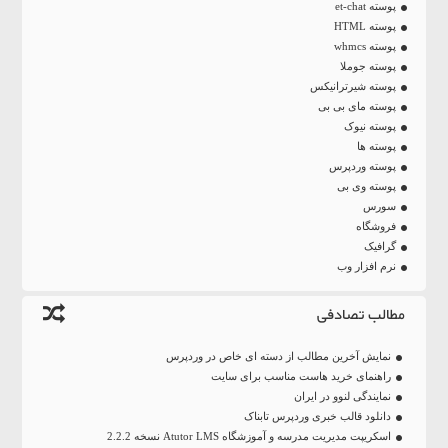
پوسته et-chat
پوسته HTML
پوسته whmcs
پوسته جوملا
پوسته شیرترانیکس
پوسته مای بی بی
پوسته نیوک
پوسته ها
پوسته وردپرس
پوسته وی بی
سورس
فروشگاه
گرافیک
نرم افزار وب
مطالب تصادفی
نمایش آخرین مطالب از دسته ای خاص در وردپرس
راهنمای خرید هاست مناسب برای سایت
نمایندگی لنوو در ایران
دانلود قالب خبری وردپرس تابناک
اسکریپت مدیریت مدرسه و آموزشگاه Atutor LMS نسخه 2.2.2