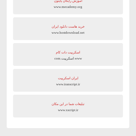
آموزش رایگان پایتون
www.mecademy.org
خرید هاست دانلود ایران
www.hostdownload.net
اسکریپت دات کام
www.اسکریپت.com
ایران اسکریپت
www.iranscript.ir
تبلیغات شما در این مکان
www.xscript.ir