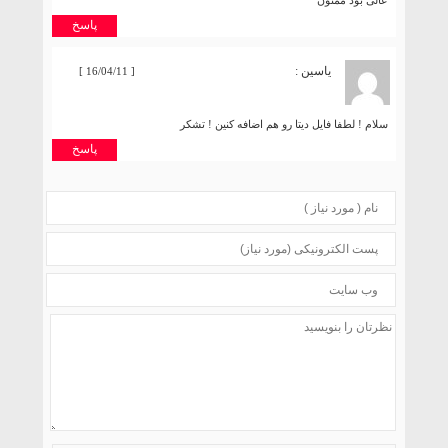
عالی بود ممنون
پاسخ
یاسین :
[ 16/04/11 ]
سلام ! لطفا فایل دیتا رو هم اضافه کنین ! تشکر
پاسخ