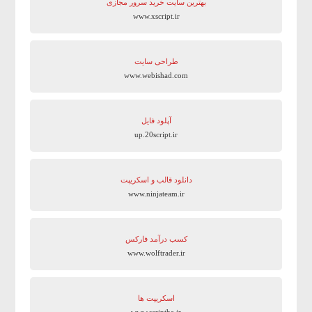
بهترین سایت‌ خرید سرور مجازی
www.xscript.ir
طراحی سایت
www.webishad.com
آپلود فایل
up.20script.ir
دانلود قالب و اسکریپت
www.ninjateam.ir
کسب درآمد فارکس
www.wolftrader.ir
اسکریپت ها
www.scriptha.ir