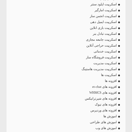
اسکریپت اپلود سنتر
اسکریپت امارگیر
اسکریپت انجمن ساز
اسکریپت ایمیل دهی
اسکریپت بازی انلاین
اسکریپت تبادل بنر
اسکریپت جامعه مجازی
اسکریپت حراجی آنلاین
اسکریپت خدماتی
اسکریپت فروشگاه ساز
اسکریپت مدیریت
اسکریپت مدیریت هاستینگ
اسکریپت ها
افزونه ها
افزونه های et-chat
افزونه های WHMCS
افزونه های شیرترانیکس
افزونه های نیوک
افزونه های وردپرس
اموزش ها
اموزش های طراحی
اموزش های وب