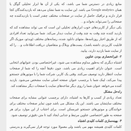
منابع زیادی در دسترس شما می باشد، که یکی از آن ها ابزار تحلیلی گوگل یا
همان Google analytics می باشد. این سایت به شما نشان می‏‌دهد که بازدیدکنندگان کجا
قرار دارند و ترافیک حاصل از سایت در صفحات مختلف چقدر است یا بازدیدکننده چه
صفحاتی را نمی‌‏تواند بخواند و…
یکی دیگر از کاربردهای خوب ابزارهای تحلیلی این است که می تواند مشاهده کند که
بازدید کننده چند وقت به چند وقت از سایت دیدار می‏‌کند. شما می‏‌توانید تعداد افرادی
که از طریق اخبار روزنامه‏‌ها، متن‏های دانلود شده، رسانه‏‌های مختلف (ویدئو، موزیک اگر
قابلیت کاربردی داشته باشد)، پست‏‌های وبلاگ و متقاضیان دریافت اطلاعات و… را که
از سایت شما بازدید دارند، بیابید.
۲- غیرانحصاری بودن عناوین
اشتباه دیگری که به‌طور مداوم مشاهده می شود، غیراختصاصی بودن عنوان‏های انتخابی
است. عنوان دارای اهمیت زیادی می باشد، چون دقیقا آنچه را که شما از صفحات
سایت انتظار دارید توصیف می‏‌کنند. وقتی یک کاربر، شرکت شما را با موتورهای جستجو
پیدا می‏‌کند، لینک شما با برچسب عنوان صفحه اصلی سایت مشخص می‏‌شود. بازدید
کننده می‏‌خواهد عنوان شما را روی دیگر شاخه‏‌های سایت یا صفحات دیگر مشاهده کند.
راه‌حل مشکل
تعداد زیادی از کسب و کارها به اشتباه، دارای برچسب عنوانی مشابه برای صفحات
مختلف سایت‏شان می باشند. این یک مشکل می باشد چون تمایز صفحات مختلف برای
خوانندگان و موتورهای جستجو غیرممکن است. برای اجتناب از این موارد برای هر
صفحه به طور اختصاصی عناوین مرتبط و جذابی ایجاد کنید تا متن دقیق‌‏تر توصیف شود.
۳- بهینه‌سازی کلمات کلیدی اشتباه
کلمات کلیدی همیشه مهم می باشند ولی معمولا مورد توجه قرار نمی‌‏گیرند و بدرستی