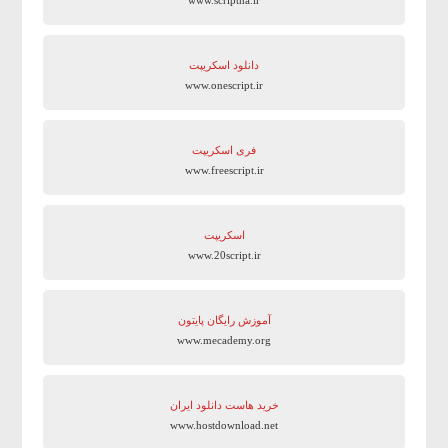
دانلود اسکریپت
www.onescript.ir
فری اسکریپت
www.freescript.ir
اسکریپت
www.20script.ir
آموزش رایگان پایتون
www.mecademy.org
خرید هاست دانلود ایران
www.hostdownload.net