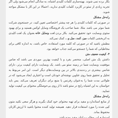
بکار برده نمی شوند. بهینه‏‌سازی کلمات کلیدی اشتباه، به سادگی انجام می‌شود ولی اگر
تجربه زیادی از سئو در کاربرد کلمات کلیدی ندارید، احتمالا در این کار با مشکل مواجه
شوید.
راه‌حل مشکل
در صورتی که کلمات کلیدی را هر چه بیشتر اختصاصی تعیین کنید، در جستجوی شرکت
شما موثر می باشد. مثلا، شما صاحب یک فروشگاه وسایل لوکس هستید و برای بهبود
سئوی وبسایت خود تحقیق می‏‌کنید. بکار بردن لغت
وسایل خانه
بعنوان یک لغت کلیدی
به اثربخشی کلمات
میز، کمد، مبل و…
کمک نمی‌کند.
مطمئن باشید که در صورتی که کلمه مورد استفاده، خاص باشد، به اندازه کافی برای
مخاطبانی که شما را جستجو می‏‌کنند جذاب خواهد بود.
۴- کیفیت ضعیف متن
داشتن یک متن اصلی، منحصر بفرد و با کیفیت بهترین موردی می باشد که ضامن
موفقیت وبسایت شما در زمینه سئو می باشد. یک وبسایت دارای کیفیت برتر، دارای
شانس بیشتری در رده‏‌بندی بالاتر در بین وبسایت‌های دیگر است. این امر مربوط به
تحلیل و تحقیق شما روی عناوین نوشت‏ه‌ای خودتان است و اعتباری ایجاد می‏‌شود که در
طولانی مدت شما را به‌عنوان رفرنس یا منبع برای دیگران تعریف می‌کند. پس باید
حواستان به این اشتباه رایج در سئو باشد تا از روی بی‌حوصلگی محتوای بی کیفیت تولید
ننمایید.
راه‌حل مشکل
از منابع استاندارد و مفید برای تهیه محتوای خود کمک بگیرید و هرگز سعی نکنید متون
کپی شده را مورد استفاده قرار دهید. همیشه تولید کننده محتوا باشید تا ارزش کارتان
محفوظ بماند.
امیدوارم این مطلب برایتان مفید بوده باشد.