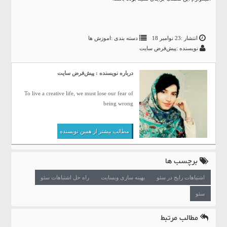
انتشار :23 نوامبر 18
دسته بندی :
اموزش ها
نویسنده :پیش‌فرض سایت
درباره نویسنده : پیش‌فرض سایت
To live a creative life, we must lose our fear of
being wrong
مطالب بیشتر از همین نویسنده
برچسب ها
اشتباهات رایج در سئو
بهینه سازی وبسایت
راه حل اشتباهات سئو
سئو
مطالب مرتبط