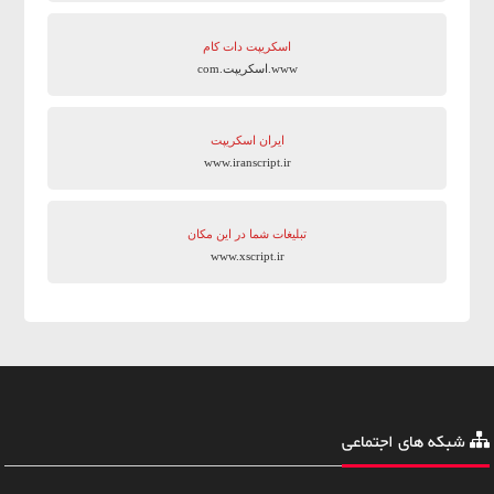
اسکریپت دات کام
www.اسکریپت.com
ایران اسکریپت
www.iranscript.ir
تبلیغات شما در این مکان
www.xscript.ir
شبکه های اجتماعی