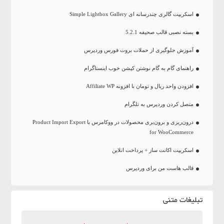
اسکریپت گالری چندرسانه ای Simple Lightbox Gallery
بسته نصبی قالب صحیفه 5.2.1
آموزش جلوگیری از حملات بروت فورس وردپرس
راهنمای گام به گام نوشتن کپشن خوب اینستاگرام
افزودن واحد ریال و تومان با افزونه Affiliate WP
متصل کردن وردپرس به تلگرام
درون‌ریزی و برون‌بری محصولات در ووکامرس با Product Import Export
for WooCommerce
اسکریپت اکانت ساز + پرداخت انلاین
قالب هاست من برای وردپرس
تبلیغات متنی