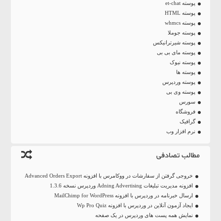
پوسته et-chat
پوسته HTML
پوسته whmcs
پوسته جوملا
پوسته شیرترانیکس
پوسته مای بی بی
پوسته نیوک
پوسته ها
پوسته وردپرس
پوسته وی بی
سورس
فروشگاه
گرافیک
نرم افزار وب
مطالب تصادفی
خروجی گرفتن از سفارشات در ووکامرس با افزونه Advanced Orders Export
افزونه مدیریت تبلیغات Adning Advertising وردپرس نسخه 1.3.6
ارسال خبرنامه در وردپرس با افزونه MailChimp for WordPress
ایجاد آزمون آنلاین در وردپرس با افزونه Wp Pro Quiz
نمایش همه پست های وردپرس در یک صفحه