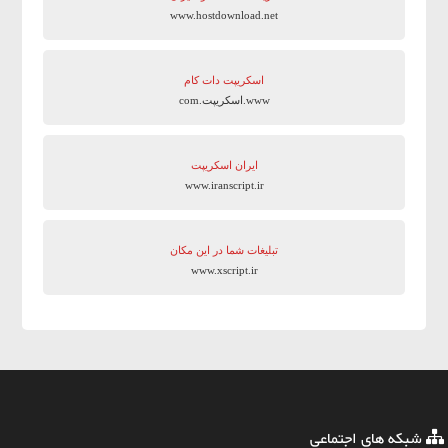
www.hostdownload.net
اسکریپت دات کام
www.اسکریپت.com
ایران اسکریپت
www.iranscript.ir
تبلیغات شما در این مکان
www.xscript.ir
شبکه های اجتماعی