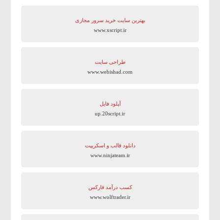
بهترین سایت‌ خرید سرور مجازی
www.xscript.ir
طراحی سایت
www.webishad.com
آپلود فایل
up.20script.ir
دانلود قالب و اسکریپت
www.ninjateam.ir
کسب درآمد فارکس
www.wolftrader.ir