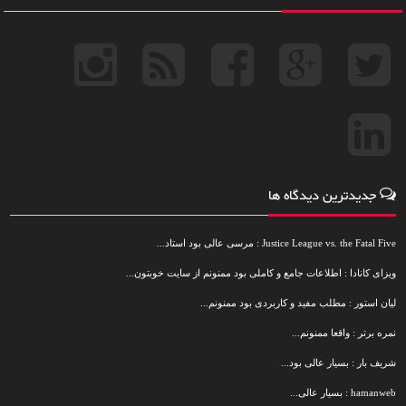
جدیدترین دیدگاه ها
Justice League vs. the Fatal Five : مرسی عالی بود استاد...
ویزای کانادا : اطلاعات جامع و کاملی بود ممنونم از سایت خوبتون...
لیان استور : مطلب مفید و کاربردی بود ممنونم...
نمره برتر : واقعا ممنونم...
شریف بار : بسیار عالی بود...
hamanweb : بسیار عالی...