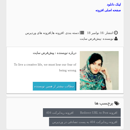
لینک دانلود
صفحه اصلی افزونه
انتشار :16 نوامبر 18
دسته بندی :
افزونه ها
,
افزونه های وردپرس
نویسنده :پیش‌فرض سایت
درباره نویسنده : پیش‌فرض سایت
To live a creative life, we must lose our fear of
being wrong
مطالب بیشتر از همین نویسنده
برچسب ها
افزونه Redirect URL to Post
افزونه ریدایرکت 404
افزونه ریدایرکت 404 به پست تصادفی در وردپرس