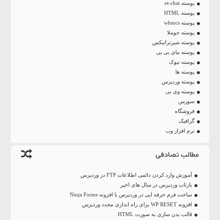
پوسته et-chat
پوسته HTML
پوسته whmcs
پوسته جوملا
پوسته شیرترانیکس
پوسته مای بی بی
پوسته نیوک
پوسته ها
پوسته وردپرس
پوسته وی بی
سورس
فروشگاه
گرافیک
نرم افزار وب
مطالب تصادفی
آموزش وارد کردن دائمی اطلاعات FTP در وردپرس
بازتاب وردپرس در سال های اخیر
ساخت فرم حرفه ایی در وردپرس با افزونه Ninja Forms
افزونه WP RESET برای راه اندازی مجدد وردپرس
قالب بدن سازی به صورت HTML