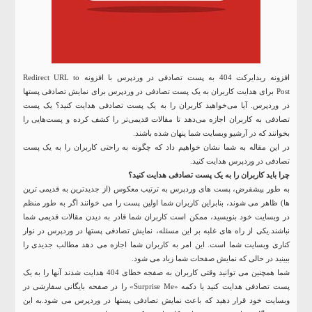
افزونه ریدایرکت 404 به پست تصادفی در وردپرس با افزونه Redirect URL to
Post برای هدایت کاربران به یک پست تصادفی در وردپرس برای نمایش تصادفی پستها
در وردپرس. آیا می‌خواهید کاربران را به یک پست تصادفی هدایت کنید؟ یک پست
تصادفی به کاربران اجازه می‌دهد تا مقالات قدیمی‌تر را کشف کرده و پست‌هایی را
بخوانند که در آرشیو وبسایت شما پنهان شده‌ باشند.
در این مقاله به شما نشان خواهیم داد که چگونه به راحتی کاربران را به یک پست
تصادفی در وردپرس هدایت کنید.
چرا باید کاربران را به یک پست تصادفی هدایت کنید؟
به طور پیشفرض، پست های وردپرس به ترتیب معکوس (از جدیدترین به قدیمی ترین
ها) ظاهر می شوند، بنابراین کاربران شما اولین پست را می خوانند اگر به طور منظم
در وبسایت خود بنویسید، ممکن است کاربران شما قادر به دیدن مقالات قدیمی شما
نباشند.یکی از راه های غلبه بر این مسئله، نمایش تصادفی پستها در وردپرس در نوار
کناری وبسایت شما است. این امر به کاربران شما اجازه می دهد مطالب جدیدی را
ببینید در حالی که نمایش صفحات شما زیاد می شود.
شما همچنین می توانید وقتی کاربران به صفجه خطای 404 هدایت شدند آنها را به یک
پست تصادفی هدایت کنید یا دکمه «Surprise Me» را در صفحه بایگانی سفارشی در
وبسایت خود قرار دهید که باعث نمایش تصادفی پستها در وردپرس می شود.به این