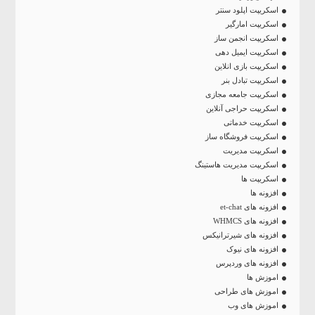
اسکریپت اپلود سنتر
اسکریپت امارگیر
اسکریپت انجمن ساز
اسکریپت ایمیل دهی
اسکریپت بازی انلاین
اسکریپت تبادل بنر
اسکریپت جامعه مجازی
اسکریپت حراجی آنلاین
اسکریپت خدماتی
اسکریپت فروشگاه ساز
اسکریپت مدیریت
اسکریپت مدیریت هاستینگ
اسکریپت ها
افزونه ها
افزونه های et-chat
افزونه های WHMCS
افزونه های شیرترانیکس
افزونه های نیوک
افزونه های وردپرس
اموزش ها
اموزش های طراحی
اموزش های وب