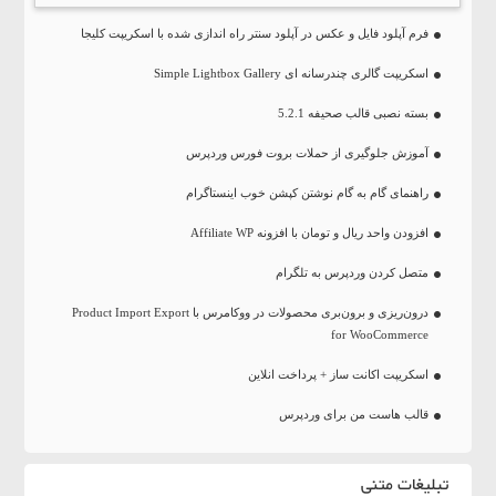
فرم آپلود فایل و عکس در آپلود سنتر راه اندازی شده با اسکریپت کلیجا
اسکریپت گالری چندرسانه ای Simple Lightbox Gallery
بسته نصبی قالب صحیفه 5.2.1
آموزش جلوگیری از حملات بروت فورس وردپرس
راهنمای گام به گام نوشتن کپشن خوب اینستاگرام
افزودن واحد ریال و تومان با افزونه Affiliate WP
متصل کردن وردپرس به تلگرام
درون‌ریزی و برون‌بری محصولات در ووکامرس با Product Import Export
for WooCommerce
اسکریپت اکانت ساز + پرداخت انلاین
قالب هاست من برای وردپرس
تبلیغات متنی