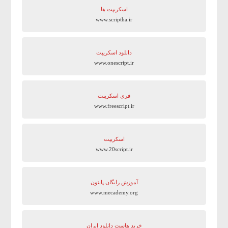
اسکریپت ها
www.scriptha.ir
دانلود اسکریپت
www.onescript.ir
فری اسکریپت
www.freescript.ir
اسکریپت
www.20script.ir
آموزش رایگان پایتون
www.mecademy.org
خرید هاست دانلود ایران