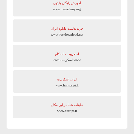
آموزش رایگان پایتون
www.mecademy.org
خرید هاست دانلود ایران
www.hostdownload.net
اسکریپت دات کام
www.اسکریپت.com
ایران اسکریپت
www.iranscript.ir
تبلیغات شما در این مکان
www.xscript.ir