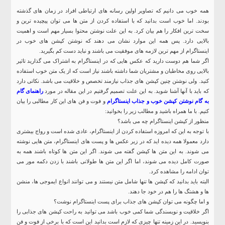
همه خوب می دانیم که تصاویر اولین رسانه های ارتباطی افراد در زمان های گذشته
بودند. اما خوب است بدانید که با استفاده کردن از متن ها می توان پیچیده ترین و
سخت ترین افکار را هم بیان کرد. به این علت نوشتن محتوا بسیار مهم است و اهمیت
بالایی دارد. پس همه این موارد نشان می دهند که نوشتن کپشن های خوب در
اینستاگرام از مهم ترین لازمه های موفقیت می باشند و نباید دست کم بگیرید.
اگر شما هم دوست دارید که عکس هایی که در اینستاگرام به اشتراک می گذارید تاثیر
بالایی روی مخاطبان و مشتریان شما داشته باشند نیاز است که از یک متن خوب استفاده
کنید. ولی نوشتن چنین کپشن های جذاب نیازمند تخصص و خلاقیت می باشد. نکاتی دارد
که باید با آنها آشنا شوید. به این علت تصمیم گرفتیم در این مقاله در مورد
راهنمای گام
به گام نوشتن کپشن خوب و جذاب اینستاگرام
و فوت و فن های این کار مطالبی را بیان
کنیم. با ما همراه باشید و مطالب زیر را بخوانید:
منظور از کپشن اینستاگرام چه می باشد؟
با توجه به این که امروزه استفاده کردن از اینستاگرام، عادی شده است و رواج بیشتری
دارد معمولا همه دیده اید که در زیر عکس ها و پست های اینستاگرام، متن هایی نوشته
می شوند. به این متن ها کپشن گفته می شوند. اگر این متن ها کوتاه باشند همه به
صورت کامل دیده می شوند، اما اگر این متن ها طولانی باشند با زدن دکمه مور می
توان ادامه را مشاهده کرد.
البته باید بدانید که کپشن ها تنها شامل متن نیستند و می توانند انواع ایموجی ها، منشن
ها و هشتگ ها را هم در خود جا دهند.
و اما چگونه می توان کپشن های جذاب برای پست اینستاگرام نوشت؟
اگر خلاقیت و نویسندگی شما کمی خوب باشد می توانید به راحت کپشن های جذابی را
بنویسید. در این زمینه تنها چیزی که لازم است بدانید این است که با برخی از فوت و فن