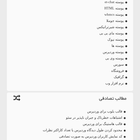
پوسته et-chat
پوسته HTML
پوسته whmcs
پوسته جوملا
پوسته شیرترانیکس
پوسته مای بی بی
پوسته نیوک
پوسته ها
پوسته وردپرس
پوسته وی بی
سورس
فروشگاه
گرافیک
نرم افزار وب
مطالب تصادفی
قالب بلوب برای وردپرس
اشتباهات خطرناک و جبران ناپذیر در سئو
قالب هاستینگ برای وردپرس
محدود کردن طول دیدگاه وردپرس یا تعداد کاراکتر نظرات
کد نمایش کاربران وردپرس به صورت تصادفی