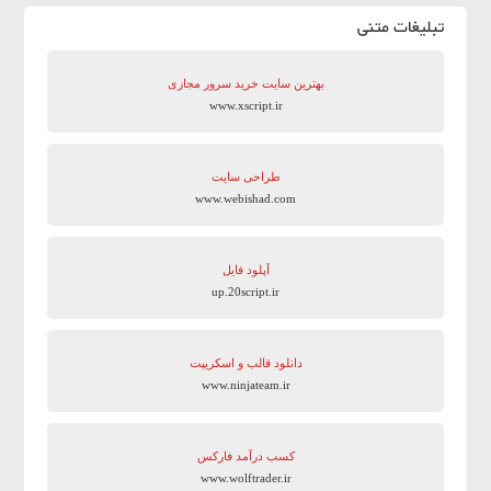
تبلیغات متنی
بهترین سایت‌ خرید سرور مجازی
www.xscript.ir
طراحی سایت
www.webishad.com
آپلود فایل
up.20script.ir
دانلود قالب و اسکریپت
www.ninjateam.ir
کسب درآمد فارکس
www.wolftrader.ir