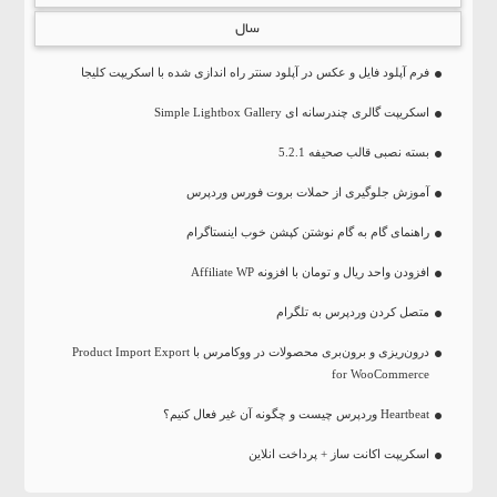
سال
فرم آپلود فایل و عکس در آپلود سنتر راه اندازی شده با اسکریپت کلیجا
اسکریپت گالری چندرسانه ای Simple Lightbox Gallery
بسته نصبی قالب صحیفه 5.2.1
آموزش جلوگیری از حملات بروت فورس وردپرس
راهنمای گام به گام نوشتن کپشن خوب اینستاگرام
افزودن واحد ریال و تومان با افزونه Affiliate WP
متصل کردن وردپرس به تلگرام
درون‌ریزی و برون‌بری محصولات در ووکامرس با Product Import Export
for WooCommerce
Heartbeat وردپرس چیست و چگونه آن غیر فعال کنیم؟
اسکریپت اکانت ساز + پرداخت انلاین