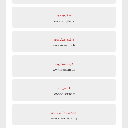
اسکریپت ها
www.scriptha.ir
دانلود اسکریپت
www.onescript.ir
فری اسکریپت
www.freescript.ir
اسکریپت
www.20script.ir
آموزش رایگان پایتون
www.mecademy.org