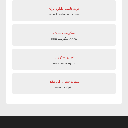
خرید هاست دانلود ایران
www.hostdownload.net
اسکریپت دات کام
www.اسکریپت.com
ایران اسکریپت
www.iranscript.ir
تبلیغات شما در این مکان
www.xscript.ir