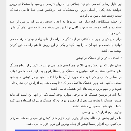
این دلیل زمانی که می خواهید جملاتی را به زبان فارسی بنویسید با مشکلاتی روبرو
خواهید شد. یکی از اصلی ترین این مشکلات هم، برعکس شدن خط ها می باشد که
سبب زشت شدن متن می گردد.
از جمله مشکلات رایج دیگر هم، مربوط به اعداد است. زمانی که در متن از عدد
استفاده میکنید جملات به صورت کامل برعکس می شوند و در نتیجه نمی توان آن ها را
حتی خواند.
برای حل کردن چنین مشکلاتی در اینستاگرام، راه حل های زیادی وجود دارند که می
توانید با جست و جو، آن ها را پیدا کنید و یکی از این روش ها هم راست چین کردن
نوشته می باشد.
استفاده کردن از هشتگ در کپشن
همان طور که در بخش های بالا تر هم گفتیم شما می توانید در کپشن از انواع هشتگ
های مختلف استفاده کنید. میلیون ها هشتگ در اینستاگرام وجود دارند که شما می توانید
بر اساس کسب و کار خود چند مورد از آن ها را انتخاب کنید و در کپشن های خود
استفاده کنید. هم چنین هشتگ ها کمک می کنند تا پست شما به افراد زیادی نشان داده
شوند و از مهم ترین مزیت های این هشتگ ها می باشند.
اما باید در نوشتن هشتگ ها به برخی موارد توجه کنید. یکی از آنها این است که نباید
چندین هشتگ را پشت سر هم قرار دهید و دوم این که هشتگ هایی که استفاده می کنید
حتما با متن شما همخوانی داشته باشند.
بهترین نرم افزار کپشن نویسی
ما در این بخش از مقاله یکی از بهترین نرم افزار های کپشن نویسی را به شما معرفی
می کنیم. نرم افزار اینستا کپشن از جمله بهترین این نرم افزار ها می باشد.