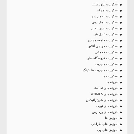
اسکریپت اپلود سنتر
اسکریپت امارگیر
اسکریپت انجمن ساز
اسکریپت ایمیل دهی
اسکریپت بازی انلاین
اسکریپت تبادل بنر
اسکریپت جامعه مجازی
اسکریپت حراجی آنلاین
اسکریپت خدماتی
اسکریپت فروشگاه ساز
اسکریپت مدیریت
اسکریپت مدیریت هاستینگ
اسکریپت ها
افزونه ها
افزونه های et-chat
افزونه های WHMCS
افزونه های شیرترانیکس
افزونه های نیوک
افزونه های وردپرس
اموزش ها
اموزش های طراحی
اموزش های وب