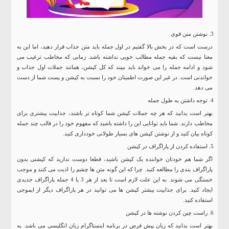
نوشتن متن قوی
درست است که در بخش بالا گفتیم در اول جمله باید متن جذاب قرار دهید، اما این به
معنا نیست که بقیه جمله مطالب خوبی نداشته باشد. زمانی که مخاطب ترغیب می
شود و ادامه جمله را می خواند باید ببیند که کل کپشن، همانند جملات اول جذاب و
خواندنی است. در غیر این صورت اطمینان خود را نسبت به کپشن و پست شما از دست
می دهد.
توجه داشتن به طول جمله
بهتر است بدانید که هر چه جملات کپشن شما کوتاه تر باشند، جذابیت بیشتری برای
مخاطب دارند. شما باید توانایی این را داشته باشید که مفهوم خود را در قالب چند جمله
کوتاه بیان کنید و از نوشتن کپشن های بسیار طولانی خودداری کنید.
استفاده کردن از پاراگراف در کپشن
اگر شما هم خودتان خواننده یک کپشن باشید، قطعا دوست ندارید که کپشنی بدون
پاراگراف بندی را مطالعه کنید. چرا که این گونه متن ها چشم را اذیت می کنند و موجب
خستگی می شوند. به این علت لازم است تا بعد از هر 3 یا 4 جمله پاراگراف جدیدی
ایجاد کنید. برای جذابیت بیشتر کپشن ها می توانید در هر پاراگراف دیگر از ایموجی
استفاده کنید.
راست چین کردن نوشته ها در کپشن
بهتر است بدانید که زبان پیش فرض در برنامه اینستاگرام زبان انگلیسی می باشد. به