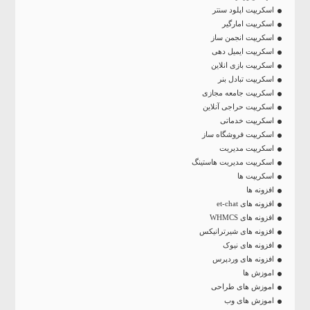
اسکریپت اپلود سنتر
اسکریپت امارگیر
اسکریپت انجمن ساز
اسکریپت ایمیل دهی
اسکریپت بازی انلاین
اسکریپت تبادل بنر
اسکریپت جامعه مجازی
اسکریپت حراجی آنلاین
اسکریپت خدماتی
اسکریپت فروشگاه ساز
اسکریپت مدیریت
اسکریپت مدیریت هاستینگ
اسکریپت ها
افزونه ها
افزونه های et-chat
افزونه های WHMCS
افزونه های شیرترانیکس
افزونه های نیوک
افزونه های وردپرس
اموزش ها
اموزش های طراحی
اموزش های وب