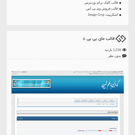
قالب کلیک برای وردپرس
قالب فروش وی پی اس
اسکریپت Image Crop
قالب مای بی بی 8
5,556 بازدید
بدون نظر