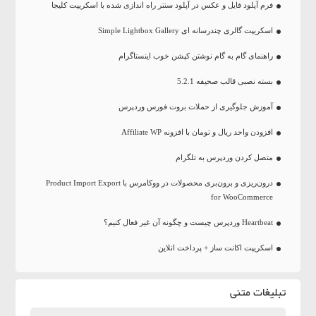
فرم آپلود فایل و عکس در آپلود سنتر راه اندازی شده با اسکریپت کلیجا
اسکریپت گالری چندرسانه ای Simple Lightbox Gallery
راهنمای گام به گام نوشتن کپشن خوب اینستاگرام
بسته نصبی قالب صحیفه 5.2.1
آموزش جلوگیری از حملات بروت فورس وردپرس
افزودن واحد ریال و تومان با افزونه Affiliate WP
متصل کردن وردپرس به تلگرام
درون‌ریزی و برون‌بری محصولات در ووکامرس با Product Import Export
for WooCommerce
Heartbeat وردپرس چیست و چگونه آن غیر فعال کنیم؟
اسکریپت اکانت ساز + پرداخت انلاین
تبلیغات متنی