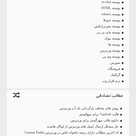
پوسته et-chat
پوسته HTML
پوسته whmcs
پوسته جوملا
پوسته شیرترانیکس
پوسته مای بی بی
پوسته نیوک
پوسته ها
پوسته وردپرس
پوسته وی بی
سورس
فروشگاه
گرافیک
نرم افزار وب
مطالب تصادفی
روش های مختلف بازگردانی بک آپ وردپرس
قالب 7upload برای میهالیسم
دانلود قالب مهرگستر برای وردپرس
حل مشکل ارسال ایمیل های وردپرس از لوکال هاست
کد آخرین مطالب دارای زمینه دلخواه خاص در وردپرس Custom Fields