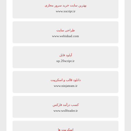
بهترین سایت‌ خرید سرور مجازی
www.xscript.ir
طراحی سایت
www.webishad.com
آپلود فایل
up.20script.ir
دانلود قالب و اسکریپت
www.ninjateam.ir
کسب درآمد فارکس
www.wolftrader.ir
اسکریپت ها