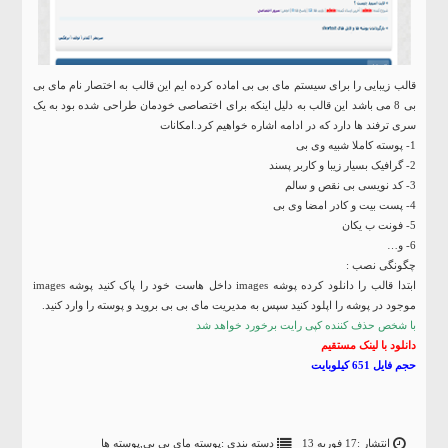
قالب زیبایی را برای سیستم مای بی بی اماده کرده ایم این قالب به اختصار نام مای بی
بی 8 می باشد این قالب به دلیل اینکه برای اختصاصی خودمان طراحی شده بود به یک
سری ترفند ها دارد که در ادامه اشاره خواهیم کرد.
امکانات
1- پوسته کاملا شبیه وی بی
2- گرافیک بسیار زیبا و کاربر پسند
3- کد نویسی بی نقص و سالم
4- پست بیت و کادر امضا وی بی
5- فونت ب یکان
6- و…
چگونگی نصب :
ابتدا قالب را دانلود کرده پوشه images داخل هاست خود را پاک کنید پوشه images
موجود در پوشه را اپلود کنید سپس به مدیریت مای بی بی بروید و پوسته را وارد کنید.
با شخص حذف کننده کپی رایت برخورد خواهد شد
دانلود با لینک مستقیم
حجم فایل 651 کیلوبایت
انتشار :17 فوریه 13
دسته بندی :
پوسته مای بی بی
,
پوسته ها