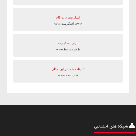
اسکریپت دات کام
www.اسکریپت.com
ایران اسکریپت
www.iranscript.ir
تبلیغات شما در این مکان
www.xscript.ir
شبکه های اجتماعی