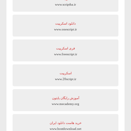
www.scriptha.ir
دانلود اسکریپت
www.onescript.ir
فری اسکریپت
www.freescript.ir
اسکریپت
www.20script.ir
آموزش رایگان پایتون
www.mecademy.org
خرید هاست دانلود ایران
www.hostdownload.net