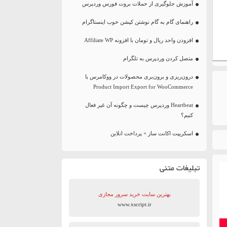
آموزش جلوگیری از حملات بروت فورس وردپرس
راهنمای گام به گام نوشتن کپشن خوب اینستاگرام
افزودن واحد ریال و تومان با افزونه Affiliate WP
متصل کردن وردپرس به تلگرام
درون‌ریزی و برون‌بری محصولات در ووکامرس با
Product Import Export for WooCommerce
Heartbeat وردپرس چیست و چگونه آن غیر فعال
کنیم؟
اسکریپت اکانت ساز + پرداخت انلاین
تبلیغات متنی
بهترین سایت‌ خرید سرور مجازی
www.xscript.ir