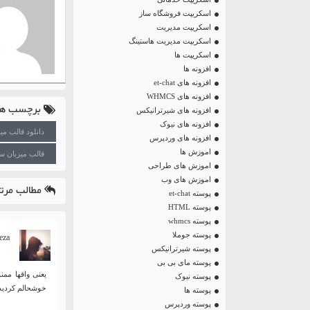
اسکریپت فروشگاه ساز
اسکریپت مدیریت
اسکریپت مدیریت هاستینگ
اسکریپت ها
افزونه ها
افزونه های et-chat
افزونه های WHMCS
برچسب ها
افزونه های شیرترانیکس
افزونه های نیوک
دانلود قالب م
افزونه های وردپرس
اموزش ها
قالب میزبان س
اموزش های طراحی
اموزش های وب
مطالب مرتب
پوسته et-chat
پوسته HTML
پوسته whmcs
پوسته جوملا
eza :
پوسته شیرترانیکس
پوسته مای بی بی
یعنی واقها ممن
پوسته نیوک
خوشحالم کردید 
پوسته ها
پوسته وردپرس