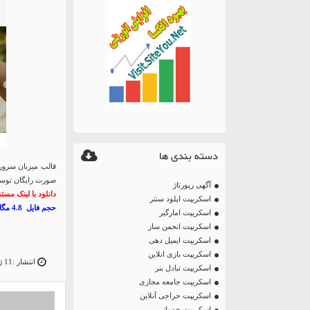
دسته بندی ها
قالب میزبان سرور
صورت رایگان توسط
آگهی رپورتاژ
دانلود با لینک مست
اسکریپت اپلود سنتر
حجم فایل 4.8 مگابایت
اسکریپت امارگیر
اسکریپت انجمن ساز
اسکریپت ایمیل دهی
اسکریپت بازی انلاین
انتشار :11 ژانویه 15
اسکریپت تبادل بنر
اسکریپت جامعه مجازی
اسکریپت حراجی آنلاین
اسکریپت خدماتی