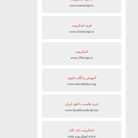
www.onescript.ir
فری اسکریپت
www.freescript.ir
اسکریپت
www.20script.ir
آموزش رایگان پایتون
www.mecademy.org
خرید هاست دانلود ایران
www.hostdownload.net
اسکریپت دات کام
www.اسکریپت.com