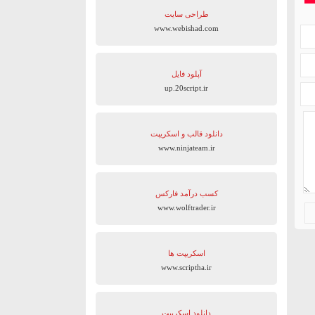
طراحی سایت
www.webishad.com
آپلود فایل
up.20script.ir
دانلود قالب و اسکریپت
www.ninjateam.ir
کسب درآمد فارکس
www.wolftrader.ir
اسکریپت ها
www.scriptha.ir
دانلود اسکریپت