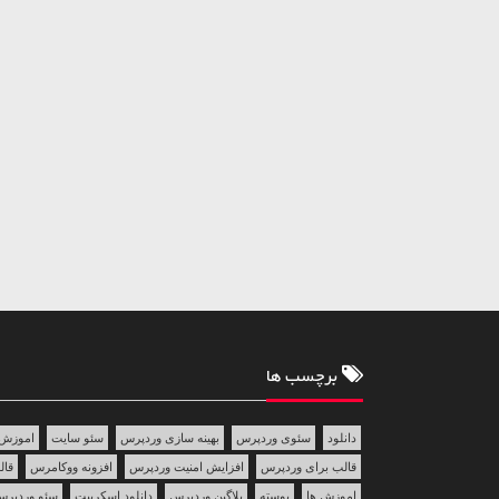
برچسب ها
دانلود
سئوی وردپرس
بهینه سازی وردپرس
سئو سایت
اموزش 
قالب برای وردپرس
افزایش امنیت وردپرس
افزونه ووکامرس
قالب 
اموزش ها
پوسته
پلاگین وردپرس
دانلود اسکریپت
سئو وردپر