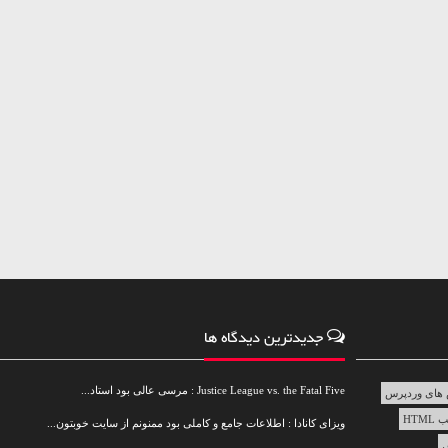
جدیدترین دیدگاه ها
Justice League vs. the Fatal Five : مرسی عالی بود استاد...
های وردپرس
HTML
ویزای کانادا : اطلاعات جامع و کاملی بود ممنونم از سایت خوبتون...
س