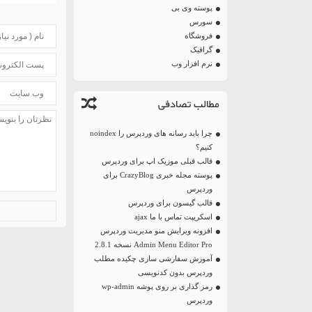
پوسته وی بی
سورس
فروشگاه
گرافیک
نرم افزار وب
مطالب تصادفی
چرا باید رسانه های وردپرس را noindex
کنیم؟
قالب قبلی موزیک اپ برای وردپرس
پوسته مجله خبری CrazyBlog برای
وردپرس
قالب گیسون برای وردپرس
اسکریپت تماس با ما ajax
افزونه ویرایش منو مدیریت وردپرس
Admin Menu Editor Pro نسخه 2.8.1
آموزش سفارشی سازی چکیده مطلب
وردپرس بدون کدنویسی
رمز گذاری بر روی پوشه wp-admin
وردپرس