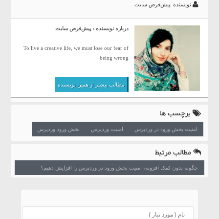
نویسنده :پیش‌فرض سایت
درباره نویسنده : پیش‌فرض سایت
To live a creative life, we must lose our fear of
being wrong
مطالب بیشتر از همین نویسنده
برچسب ها
امنیت بخش ورود در وردپرس
امنیت وردپرس
بخش ورود وردپرس
مطالب مرتبط
چگونه بدون کمک افزونه، امنیت بخش ورود در وردپرس را افزایش دهیم؟