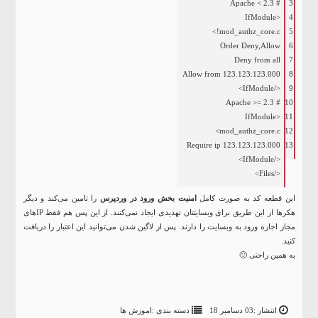
# Apache < 2.3
3
<IfModule
4
!mod_authz_core.c>
5
Order Deny,Allow
6
Deny from all
7
Allow from 123.123.123.000
8
</IfModule>
9
# Apache >= 2.3
10
<IfModule
11
mod_authz_core.c>
12
Require ip 123.123.123.000
13
</IfModule>
</Files>
این قطعه کد به صورت کامل
امنیت بخش ورود در وردپرس
را تامین می‌کند و دیگر
هکرها از این طریق برای وبسایتتان تهدیدی ایجاد نمی‌کنند. از این پس هم فقط IPهای
مجاز اجازه ورود به وبسایت را دارند. پس از لاگین شدن می‌توانید این اعتبار را دریافت
کنید.
به همین راحتی 🙂
انتشار :03 دسامبر 18
دسته بندی :
اموزش ها