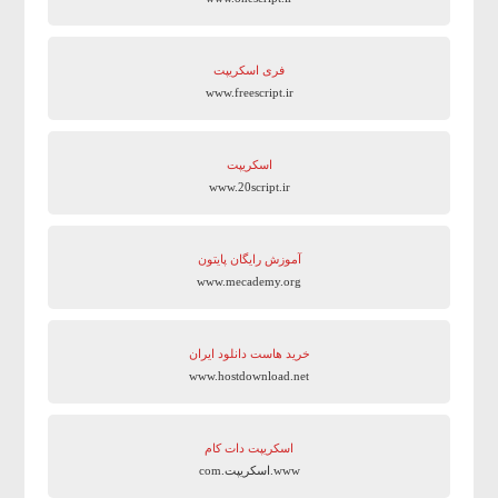
فری اسکریپت
www.freescript.ir
اسکریپت
www.20script.ir
آموزش رایگان پایتون
www.mecademy.org
خرید هاست دانلود ایران
www.hostdownload.net
اسکریپت دات کام
www.اسکریپت.com