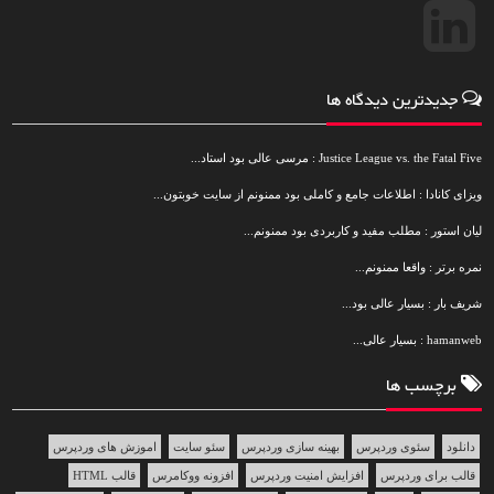
جدیدترین دیدگاه ها
Justice League vs. the Fatal Five : مرسی عالی بود استاد...
ویزای کانادا : اطلاعات جامع و کاملی بود ممنونم از سایت خوبتون...
لیان استور : مطلب مفید و کاربردی بود ممنونم...
نمره برتر : واقعا ممنونم...
شریف بار : بسیار عالی بود...
hamanweb : بسیار عالی...
برچسب ها
دانلود
سئوی وردپرس
بهینه سازی وردپرس
سئو سایت
اموزش های وردپرس
قالب برای وردپرس
افزایش امنیت وردپرس
افزونه ووکامرس
قالب HTML