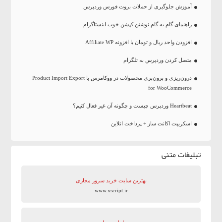
آموزش جلوگیری از حملات بروت فورس وردپرس
راهنمای گام به گام نوشتن کپشن خوب اینستاگرام
افزودن واحد ریال و تومان با افزونه Affiliate WP
متصل کردن وردپرس به تلگرام
درون‌ریزی و برون‌بری محصولات در ووکامرس با Product Import Export
for WooCommerce
Heartbeat وردپرس چیست و چگونه آن غیر فعال کنیم؟
اسکریپت اکانت ساز + پرداخت انلاین
تبلیغات متنی
بهترین سایت‌ خرید سرور مجازی
www.xscript.ir