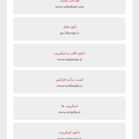
طراحی سایت
www.webishad.com
آپلود فایل
up.20script.ir
دانلود قالب و اسکریپت
www.ninjateam.ir
کسب درآمد فارکس
www.wolftrader.ir
اسکریپت ها
www.scriptha.ir
دانلود اسکریپت
www.onescript.ir