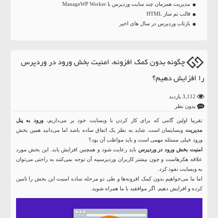
مدیریت همزمان چند سایت وردپرس با ManageWP Worker
قالب تم ساز HTML
بازتاب وردپرس در سال های اخیر
چگونه بدون کمک افزونه، امنیت بخش ورود در وردپرس
را افزایش دهیم؟
3,112 بازدید
بدون نظر
تقریبا اولین گامی که برای کار کردن با وبسایت خود بر می‌داریم،
ورود به پنل
مدیریت
وبسایتمان است. شاید به نظر یک اتفاق ساده باشد اما می‌دانید همین بخش
ورود خیلی مسئله مهمی است و باید مواظب آن بود؟
امنیت بخش ورود در وردپرس
باید رعایت شود و همچنین افزایش یابد. این بخش مورد
علاقه هکرهاست و چون بیشتر کاربران وردپرسیبه آن توجه نمی‌کنند به راحتی می‌توان
به وبسایت نفوذ کرد.
اما ما می‌خواهیم بدون کمک افزونه‌ها و طی دو مرحله ساده امنیت این بخش را تامین
کرده و افزایش دهیم. اگر موافقید با ما همراه شوید.