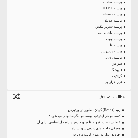
پوسته et-chat
پوسته HTML
پوسته whmcs
پوسته جوملا
پوسته شیرترانیکس
پوسته مای بی بی
پوسته نیوک
پوسته ها
پوسته وردپرس
پوسته وی بی
سورس
فروشگاه
گرافیک
نرم افزار وب
مطالب تصادفی
رتینا (Retina) کردن تصاویر در وردپرس
کسب و کار اینترنتی چیست و چگونه انجام می شود؟
خطا در نصب افزونه‌ ها در وردپرس و راه‌ حل اساسی برای آن
معرفی جاذبه های دیدنی شهر شیراز
افزودن نوار به دموی قالب وردپرس