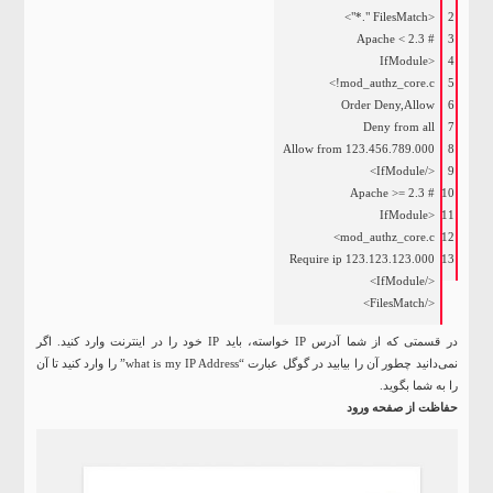
>
".*"
<FilesMatch
2
# Apache < 2.3
3
<IfModule
4
!mod_authz_core.c>
5
Order Deny,Allow
6
Deny from all
7
Allow from 123.456.789.000
8
</IfModule>
9
# Apache >= 2.3
10
<IfModule
11
mod_authz_core.c>
12
Require ip 123.123.123.000
13
</IfModule>
</FilesMatch>
در قسمتی که از شما آدرس IP خواسته، باید IP خود را در اینترنت وارد کنید. اگر
نمی‌دانید چطور آن را بیابید در گوگل عبارت “what is my IP Address” را وارد کنید تا آن
را به شما بگوید.
حفاظت از صفحه ورود