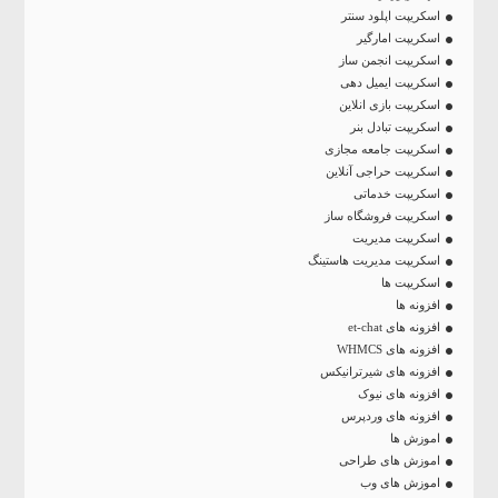
اسکریپت اپلود سنتر
اسکریپت امارگیر
اسکریپت انجمن ساز
اسکریپت ایمیل دهی
اسکریپت بازی انلاین
اسکریپت تبادل بنر
اسکریپت جامعه مجازی
اسکریپت حراجی آنلاین
اسکریپت خدماتی
اسکریپت فروشگاه ساز
اسکریپت مدیریت
اسکریپت مدیریت هاستینگ
اسکریپت ها
افزونه ها
افزونه های et-chat
افزونه های WHMCS
افزونه های شیرترانیکس
افزونه های نیوک
افزونه های وردپرس
اموزش ها
اموزش های طراحی
اموزش های وب