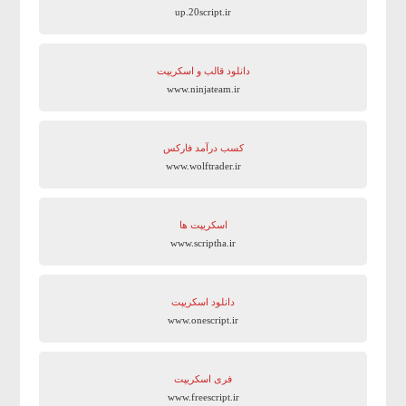
up.20script.ir
دانلود قالب و اسکریپت
www.ninjateam.ir
کسب درآمد فارکس
www.wolftrader.ir
اسکریپت ها
www.scriptha.ir
دانلود اسکریپت
www.onescript.ir
فری اسکریپت
www.freescript.ir