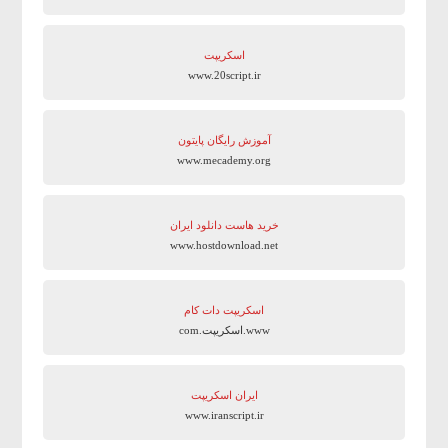
اسکریپت
www.20script.ir
آموزش رایگان پایتون
www.mecademy.org
خرید هاست دانلود ایران
www.hostdownload.net
اسکریپت دات کام
www.اسکریپت.com
ایران اسکریپت
www.iranscript.ir