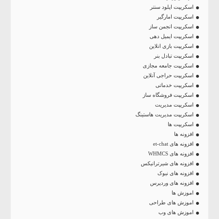
اسکریپت اپلود سنتر
اسکریپت امارگیر
اسکریپت انجمن ساز
اسکریپت ایمیل دهی
اسکریپت بازی انلاین
اسکریپت تبادل بنر
اسکریپت جامعه مجازی
اسکریپت حراجی آنلاین
اسکریپت خدماتی
اسکریپت فروشگاه ساز
اسکریپت مدیریت
اسکریپت مدیریت هاستینگ
اسکریپت ها
افزونه ها
افزونه های et-chat
افزونه های WHMCS
افزونه های شیرترانیکس
افزونه های نیوک
افزونه های وردپرس
اموزش ها
اموزش های طراحی
اموزش های وب