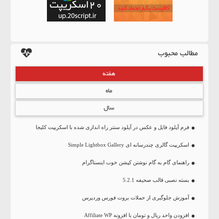
مطالب محبوب
هفته
ماه
سال
فرم آپلود فایل و عکس در آپلود سنتر راه اندازی شده با اسکریپت کلیجا
اسکریپت گالری چندرسانه ای Simple Lightbox Gallery
راهنمای گام به گام نوشتن کپشن خوب اینستاگرام
بسته نصبی قالب صحیفه 5.2.1
آموزش جلوگیری از حملات بروت فورس وردپرس
افزودن واحد ریال و تومان با افزونه Affiliate WP