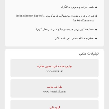
متصل کردن وردپرس به تلگرام
درون‌ریزی و برون‌بری محصولات در ووکامرس با Product Import Export
for WooCommerce
Heartbeat وردپرس چیست و چگونه آن غیر فعال کنیم؟
اسکریپت اکانت ساز + پرداخت انلاین
تبلیغات متنی
بهترین سایت‌ خرید سرور مجازی
www.xscript.ir
طراحی سایت
www.webishad.com
آپلود فایل