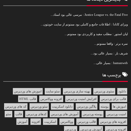
Justice League vs. the Fatal Five : مرسی عالی بود استاد...
ویزای کانادا : اطلاعات جامع و کاملی بود ممنونم از سایت خوبتون...
لیان استور : مطلب مفید و کاربردی بود ممنونم...
نمره برتر : واقعا ممنونم...
شریف بار : بسیار عالی بود...
hamanweb : بسیار عالی...
برچسب ها
دانلود
سئوی وردپرس
بهینه سازی وردپرس
سئو سایت
اموزش های وردپرس
قالب برای وردپرس
افزایش امنیت وردپرس
افزونه ووکامرس
قالب HTML
اموزش ها
پوسته
پلاگین وردپرس
دانلود اسکریپت
سئو وردپرس
کد های وردپرس
امنیت وردپرس
پوسته وردپرس
آموزش های وردپرس
کدهای وردپرس
قالب
سئو
افزونه های وردپرس
قالب وردپرس
ووکامرس
اسکریپت
افزونه
آموزش
افزونه وردپرس
آموزش وردپرس
وردپرس