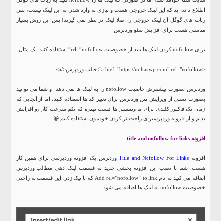
اطلاع داده اید که این لینک خروجی هست و نیازی به وارد شدن به این لینک نیست، پس
ربات های گوگل آن لینک خروجی را اصلا لینک در نظر نمی گیرند! پس این روش بسیار
مناسبی هست برای افزایش
سئو وردپرس
برای nofollow کردن لینک ها باید از خصوصیت rel=”nofollow” استفاده کنید. یک مثال:
<a href="https://mihanwp.com" rel="nofollow">قالب وردپرس</a>
وردپرس بصورت پیشفرض خاصیت nofollow را به لینک ها نمی دهد و شما می توانید
بصورت دستی از ویرایش متن وردپرس برای تغییر کد ها استفاده کنید، اما از آنجایی که
زمان یک فاکتور کلیدی برای ما وبمستر ها هست بهتره که یکم سرعت کار رو افزایش
بدیم و از
افزونه وردپرس
برای راحت تر کردن خودمون استفاده کنیم 😀
افزونه title and nofollow for links
افزونه
Title and Nofollow For Links
وردپرس یک افزونه وردپرسی برای همین کار
هست. شما با نصب این افزونه بخشی جدید به قسمت لینک دهی مطالب وردپرس
اضافه می کنید به نام Add rel=”nofollow” to link که با تیک زدن این قسمت به راحتی
خصوصیت nofollow به لینک ها اضافه می شود.