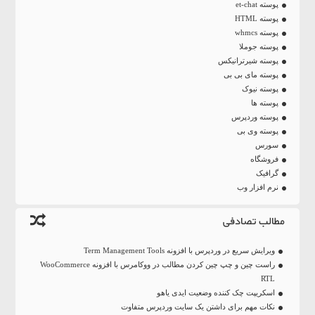
پوسته et-chat
پوسته HTML
پوسته whmcs
پوسته جوملا
پوسته شیرترانیکس
پوسته مای بی بی
پوسته نیوک
پوسته ها
پوسته وردپرس
پوسته وی بی
سورس
فروشگاه
گرافیک
نرم افزار وب
مطالب تصادفی
ویرایش سریع در وردپرس با افزونه Term Management Tools
راست چین و چپ چین کردن مطالب در ووکامرس با افزونه WooCommerce
RTL
اسکریپت چک کننده وضعیت ایدی یاهو
نکات مهم برای داشتن یک سایت وردپرس متفاوت