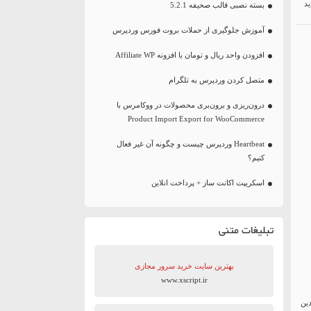
بسته نصبی قالب صحیفه 5.2.1
آموزش جلوگیری از حملات بروت فورس وردپرس
افزودن واحد ریال و تومان با افزونه Affiliate WP
متصل کردن وردپرس به تلگرام
درون‌ریزی و برون‌بری محصولات در ووکامرس با
Product Import Export for WooCommerce
Heartbeat وردپرس چیست و چگونه آن غیر فعال
کنیم؟
اسکریپت اکانت ساز + پرداخت انلاین
تبلیغات متنی
بهترین سایت‌ خرید سرور مجازی
www.xscript.ir
ین