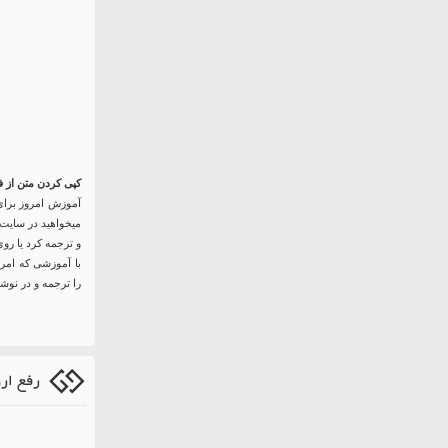
کپی کردن متن از فایل
آموزش امروز برای 
میخواهید در سایت 
و ترجمه کرد یا روی
را ترجمه و در نوشت
رفع ارور 504 ateway Timeout