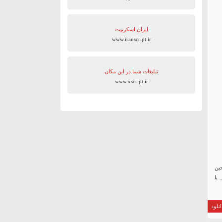
ایران اسکریپت
www.iranscript.ir
تبلیغات شما در این مکان
www.xscript.ir
ر حین
د. با
نلود