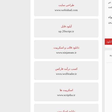
دارد، که در
طراحی سایت
خت
www.webishad.com
واه
ین
آپلود فایل
up.20script.ir
نلود
دانلود قالب و اسکریپت
www.ninjateam.ir
کسب درآمد فارکس
www.wolftrader.ir
اسکریپت ها
www.scriptha.ir
دانلود اسکریپت