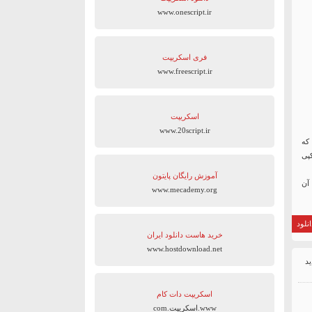
www.onescript.ir
فری اسکریپت
www.freescript.ir
اسکریپت
www.20script.ir
که
کپی
آموزش رایگان پایتون
 مطالب آن
www.mecademy.org
نلود
خرید هاست دانلود ایران
www.hostdownload.net
اسکریپت دات کام
www.اسکریپت.com