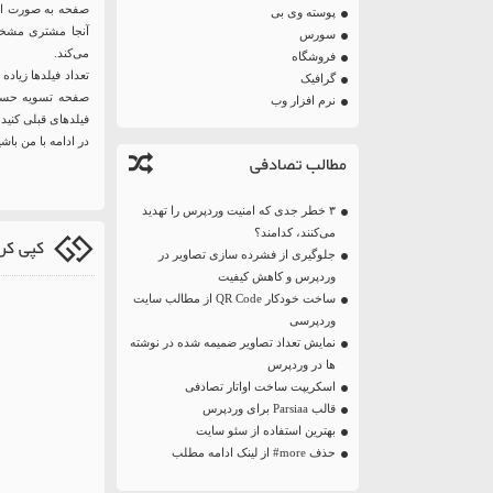
پوسته وی بی
آنجا مشتری مشخصا
سورس
می‌کند.
فروشگاه
تعداد فیلدها زیاده
گرافیک
صفحه تسویه حساب 
نرم افزار وب
فیلدهای قبلی کنید
در ادامه با من با
مطالب تصادفی
۳ خطر جدی که امنیت وردپرس را تهدید
می‌کنند، کدامند؟
کپی کردن متن از
جلوگیری از فشرده سازی تصاویر در
وردپرس و کاهش کیفیت
ساخت خودکار QR Code از مطالب سایت
وردپرسی
نمایش تعداد تصاویر ضمیمه شده در نوشته
ها در وردپرس
اسکریپت ساخت اواتار تصادفی
قالب Parsiaa برای وردپرس
بهترین استفاده از سئو سایت
حذف more# از لینک ادامه مطلب