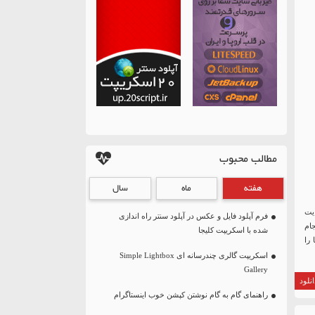
مطالب محبوب
هفته
ماه
سال
یت
فرم آپلود فایل و عکس در آپلود سنتر راه اندازی
ام
شده با اسکریپت کلیجا
 را
اسکریپت گالری چندرسانه ای Simple Lightbox
Gallery
نلود
راهنمای گام به گام نوشتن کپشن خوب اینستاگرام