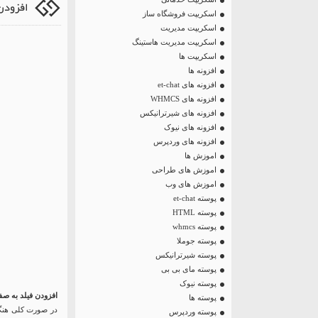
افزودن
اسکریپت فروشگاه ساز
اسکریپت مدیریت
اسکریپت مدیریت هاستینگ
اسکریپت ها
افزونه ها
افزونه های et-chat
افزونه های WHMCS
افزونه های شیرترانیکس
افزونه های نیوک
افزونه های وردپرس
اموزش ها
اموزش های طراحی
اموزش های وب
پوسته et-chat
پوسته HTML
پوسته whmcs
پوسته جوملا
پوسته شیرترانیکس
پوسته مای بی بی
پوسته نیوک
افزودن فیلد به ص
پوسته ها
در صورت کلی هنگا
پوسته وردپرس