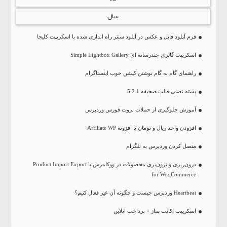
سال
فرم آپلود فایل و عکس در آپلود سنتر راه اندازی شده با اسکریپت کلیجا
اسکریپت گالری چندرسانه ای Simple Lightbox Gallery
راهنمای گام به گام نوشتن کپشن خوب اینستاگرام
بسته نصبی قالب صحیفه 5.2.1
آموزش جلوگیری از حملات بروت فورس وردپرس
افزودن واحد ریال و تومان با افزونه Affiliate WP
متصل کردن وردپرس به تلگرام
درون‌ریزی و برون‌بری محصولات در ووکامرس با Product Import Export
for WooCommerce
Heartbeat وردپرس چیست و چگونه آن غیر فعال کنیم؟
اسکریپت اکانت ساز + پرداخت انلاین