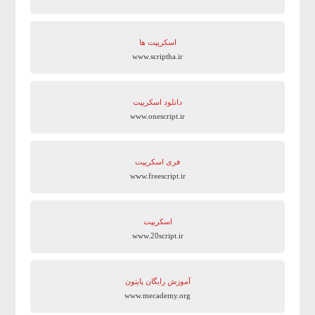
اسکریپت ها
www.scriptha.ir
دانلود اسکریپت
www.onescript.ir
فری اسکریپت
www.freescript.ir
اسکریپت
www.20script.ir
آموزش رایگان پایتون
www.mecademy.org