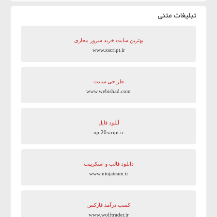
تبلیغات متنی
بهترین سایت‌ خرید سرور مجازی
www.xscript.ir
طراحی سایت
www.webishad.com
آپلود فایل
up.20script.ir
دانلود قالب و اسکریپت
www.ninjateam.ir
کسب درآمد فارکس
www.wolftrader.ir