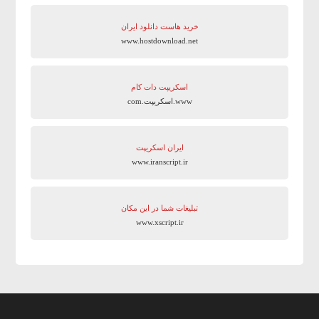
خرید هاست دانلود ایران
www.hostdownload.net
اسکریپت دات کام
www.اسکریپت.com
ایران اسکریپت
www.iranscript.ir
تبلیغات شما در این مکان
www.xscript.ir