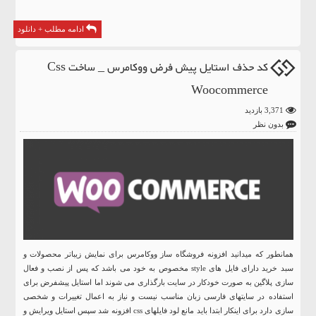
ادامه مطلب + دانلود
کد حذف استایل پیش فرض ووکامرس _ ساخت Css
Woocommerce
3,371 بازدید
بدون نظر
همانطور که میدانید افزونه فروشگاه ساز ووکامرس برای نمایش زیباتر محصولات و
سبد خرید دارای فایل های style مخصوص به خود می باشد که پس از نصب و فعال
سازی پلاگین به صورت خودکار در سایت بارگذاری می شوند اما استایل پیشفرض برای
استفاده در سایتهای فارسی زبان مناسب نیست و نیاز به اعمال تغییرات و شخصی
سازی دارد برای اینکار ابتدا باید مانع لود فایلهای css افزونه شد سپس استایل ویرایش و