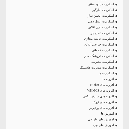
اسکریپت اپلود سنتر
اسکریپت امارگیر
اسکریپت انجمن ساز
اسکریپت ایمیل دهی
اسکریپت بازی انلاین
اسکریپت تبادل بنر
اسکریپت جامعه مجازی
اسکریپت حراجی آنلاین
اسکریپت خدماتی
اسکریپت فروشگاه ساز
اسکریپت مدیریت
اسکریپت مدیریت هاستینگ
اسکریپت ها
افزونه ها
افزونه های et-chat
افزونه های WHMCS
افزونه های شیرترانیکس
افزونه های نیوک
افزونه های وردپرس
اموزش ها
اموزش های طراحی
اموزش های وب