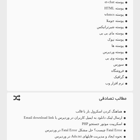
پوسته et-chat
پوسته HTML
پوسته whmcs
پوسته جوملا
پوسته شیرترانیکس
پوسته مای بی بی
پوسته نیوک
پوسته ها
پوسته وردپرس
پوسته وی بی
سورس
فروشگاه
گرافیک
نرم افزار وب
مطالب تصادفی
هماهنگ کردن اسکرول بار با قالب
ارسال لینک دانلود به ایمیل کاربران در وردپرس با Email download link
اسکریپت موتور جستجو PHP
Fatal Error چیست؟ حل مشکل Fatal Error در وردپرس
نحوه ایجاد و مدیریت فایلهای Ads.txt در وردپرس