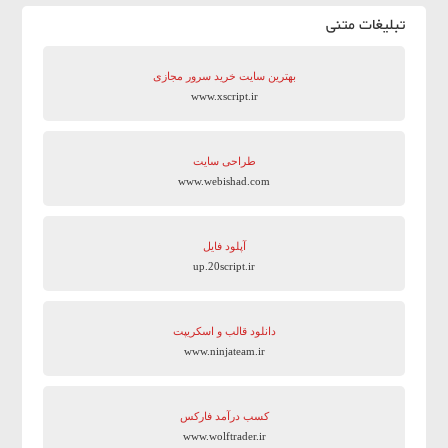
تبلیغات متنی
بهترین سایت‌ خرید سرور مجازی
www.xscript.ir
طراحی سایت
www.webishad.com
آپلود فایل
up.20script.ir
دانلود قالب و اسکریپت
www.ninjateam.ir
کسب درآمد فارکس
www.wolftrader.ir