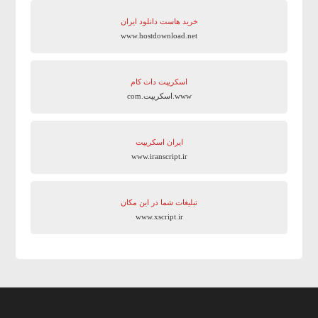
خرید هاست دانلود ایران
www.hostdownload.net
اسکریپت دات کام
www.اسکریپت.com
ایران اسکریپت
www.iranscript.ir
تبلیغات شما در این مکان
www.xscript.ir