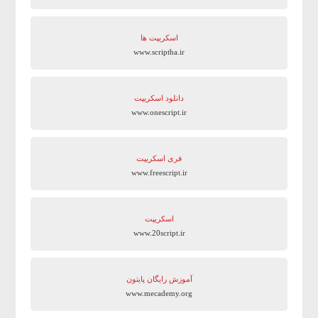
اسکریپت ها
www.scriptha.ir
دانلود اسکریپت
www.onescript.ir
فری اسکریپت
www.freescript.ir
اسکریپت
www.20script.ir
آموزش رایگان پایتون
www.mecademy.org