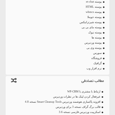
پوسته et-chat
پوسته HTML
پوسته whmcs
پوسته جوملا
پوسته شیرترانیکس
پوسته مای بی بی
پوسته نیوک
پوسته ها
پوسته وردپرس
پوسته وی بی
سورس
فروشگاه
گرافیک
نرم افزار وب
مطالب تصادفی
ارتباط با مشتری با WP-CRM
غیرفعال کردن لینک ها در نظرات وردپرس
افزونه پاکسازی هوشمند وردپرس Smart Cleanup Tools نسخه 4.8
قالب برگ گراف نسخه 3 برای وردپرس
اسکریپت وردپرس فارسی نسخه 3.6