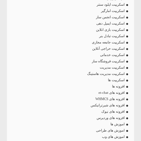
اسکریپت اپلود سنتر
اسکریپت امارگیر
اسکریپت انجمن ساز
اسکریپت ایمیل دهی
اسکریپت بازی انلاین
اسکریپت تبادل بنر
اسکریپت جامعه مجازی
اسکریپت حراجی آنلاین
اسکریپت خدماتی
اسکریپت فروشگاه ساز
اسکریپت مدیریت
اسکریپت مدیریت هاستینگ
اسکریپت ها
افزونه ها
افزونه های et-chat
افزونه های WHMCS
افزونه های شیرترانیکس
افزونه های نیوک
افزونه های وردپرس
اموزش ها
اموزش های طراحی
اموزش های وب