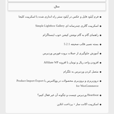
سال
فرم آپلود فایل و عکس در آپلود سنتر راه اندازی شده با اسکریپت کلیجا
اسکریپت گالری چندرسانه ای Simple Lightbox Gallery
راهنمای گام به گام نوشتن کپشن خوب اینستاگرام
بسته نصبی قالب صحیفه 5.2.1
آموزش جلوگیری از حملات بروت فورس وردپرس
افزودن واحد ریال و تومان با افزونه Affiliate WP
متصل کردن وردپرس به تلگرام
درون‌ریزی و برون‌بری محصولات در ووکامرس با Product Import Export
for WooCommerce
Heartbeat وردپرس چیست و چگونه آن غیر فعال کنیم؟
اسکریپت اکانت ساز + پرداخت انلاین