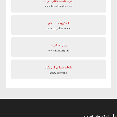
خرید هاست دانلود ایران
www.hostdownload.net
اسکریپت دات کام
www.اسکریپت.com
ایران اسکریپت
www.iranscript.ir
تبلیغات شما در این مکان
www.xscript.ir
شبکه های اجتماعی