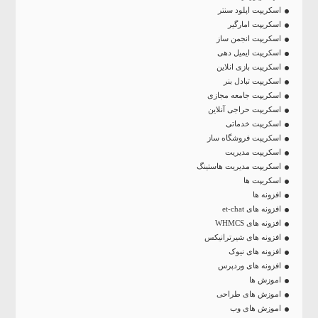
اسکریپت اپلود سنتر
اسکریپت امارگیر
اسکریپت انجمن ساز
اسکریپت ایمیل دهی
اسکریپت بازی انلاین
اسکریپت تبادل بنر
اسکریپت جامعه مجازی
اسکریپت حراجی آنلاین
اسکریپت خدماتی
اسکریپت فروشگاه ساز
اسکریپت مدیریت
اسکریپت مدیریت هاستینگ
اسکریپت ها
افزونه ها
افزونه های et-chat
افزونه های WHMCS
افزونه های شیرترانیکس
افزونه های نیوک
افزونه های وردپرس
اموزش ها
اموزش های طراحی
اموزش های وب