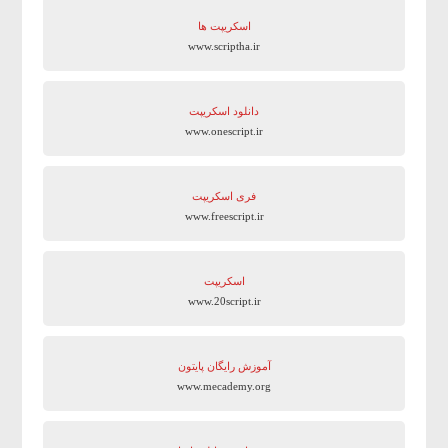
اسکریپت ها
www.scriptha.ir
دانلود اسکریپت
www.onescript.ir
فری اسکریپت
www.freescript.ir
اسکریپت
www.20script.ir
آموزش رایگان پایتون
www.mecademy.org