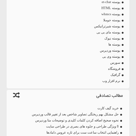
پوسته et-chat
پوسته HTML
پوسته whmcs
پوسته جوملا
پوسته شیرترانیکس
پوسته مای بی بی
پوسته نیوک
پوسته ها
پوسته وردپرس
پوسته وی بی
سورس
فروشگاه
گرافیک
نرم افزار وب
مطالب تصادفی
خرید گیف کارت
حل مشکل بهم ریختگی تصاویر شاخص بعد از تغییر قالب وردپرس
نحوه صحیح اضافه کردن کلمات کلیدی و توضیحات متا وردپرس
8 ویژگی طراحی و جلوه های بصری در طراحی سایت
راهنمایی انتخاب ساعت ست برای تازه عروس دامادها