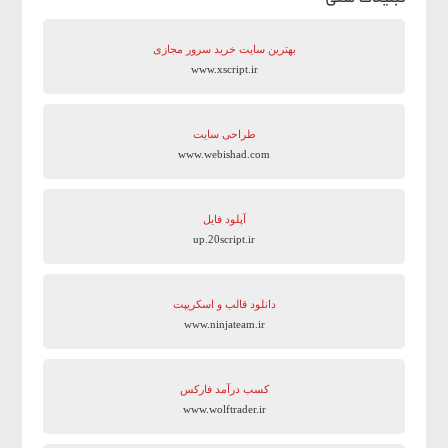
بهترین سایت‌ خرید سرور مجازی
www.xscript.ir
طراحی سایت
www.webishad.com
آپلود فایل
up.20script.ir
دانلود قالب و اسکریپت
www.ninjateam.ir
کسب درآمد فارکس
www.wolftrader.ir