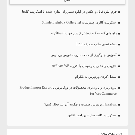
فرم آپلود فایل و عکس در آپلود سنتر راه اندازی شده با اسکریپت کلیجا
اسکریپت گالری چندرسانه ای Simple Lightbox Gallery
راهنمای گام به گام نوشتن کپشن خوب اینستاگرام
بسته نصبی قالب صحیفه 5.2.1
آموزش جلوگیری از حملات بروت فورس وردپرس
افزودن واحد ریال و تومان با افزونه Affiliate WP
متصل کردن وردپرس به تلگرام
درون‌ریزی و برون‌بری محصولات در ووکامرس با Product Import Export
for WooCommerce
Heartbeat وردپرس چیست و چگونه آن غیر فعال کنیم؟
اسکریپت اکانت ساز + پرداخت انلاین
تبلیغات متنی