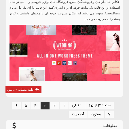
عکاس ها، طراحان و فروشندگان لباس، فروشگاه های لوازم عروسی و… می توانند با
استفاده از این قالب یک سایت حرفه ای راه اندازی کنند. این قالب دارای یک پنل به نام
Super ArrowPress می باشد که امکان مدیریت حرفه ای با محیطی دلنشین و کاربر
پسند را به مدیریت می دهد.
ادامه مطلب + دانلود
صفحه 3 از 15
‹ قبلي
1
2
3
4
5
6
7
بعدي ›
آخرين »
تبلیغات