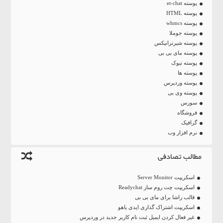
پوسته et-chat
پوسته HTML
پوسته whmcs
پوسته جوملا
پوسته شیرترانیکس
پوسته مای بی بی
پوسته نیوک
پوسته ها
پوسته وردپرس
پوسته وی بی
سورس
فروشگاه
گرافیک
نرم افزار وب
مطالب تصادفی
اسکریپت Server Monitor
اسکریپت چت روم ساز Readychat
قالب راشا برای مای بی بی
اسکریپت اشتراک گذاری ایدی یاهو
غیر فعال کردن ایمیل ثبت نام کاربر جدید در وردپرس