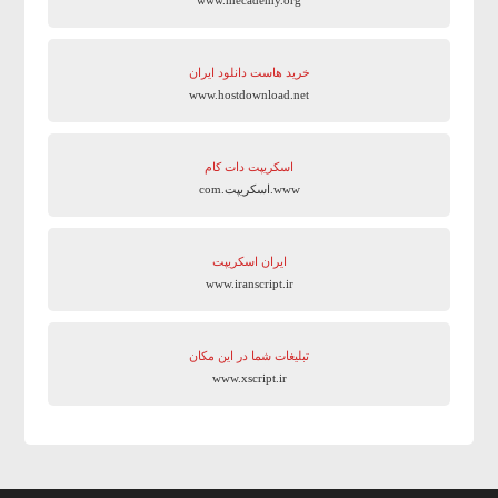
خرید هاست دانلود ایران
www.hostdownload.net
اسکریپت دات کام
www.اسکریپت.com
ایران اسکریپت
www.iranscript.ir
تبلیغات شما در این مکان
www.xscript.ir