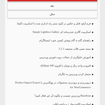
ماه
سال
فرم آپلود فایل و عکس در آپلود سنتر راه اندازی شده با اسکریپت کلیجا
اسکریپت گالری چندرسانه ای Simple Lightbox Gallery
راهنمای گام به گام نوشتن کپشن خوب اینستاگرام
بسته نصبی قالب صحیفه 5.2.1
آموزش جلوگیری از حملات بروت فورس وردپرس
افزودن واحد ریال و تومان با افزونه Affiliate WP
متصل کردن وردپرس به تلگرام
درون‌ریزی و برون‌بری محصولات در ووکامرس با Product Import Export
for WooCommerce
Heartbeat وردپرس چیست و چگونه آن غیر فعال کنیم؟
اسکریپت اکانت ساز + پرداخت انلاین