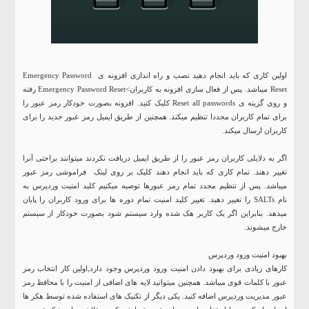
اولین کاری که باید انجام دهید نصب و راه اندازی افزونه ی Emergency Password
Reset میباشد. پس از فعال سازی افزونه به کاربران>Emergency Password Reset رفته
و روی گزینه ی Reset all passwords کلیک کنید. افزونه بصورت خودکار رمز عبور را
برای تمام کاربران مجددا تنظیم میکند. همچنین از طریق ایمیل رمز عبور جدید را برای
کاربران ارسال میکند.
اگر به دلایلی کاربران رمز عبور را از طریق ایمیل دریافت نکردند میتوانند براحتی آنرا
تغییر دهند. تمام کاری که باید انجام دهند کلیک بر روی لینک فراموشی رمز عبور
میباشد. پس از تنظیم مجدد تمام رمز عبورها توصیه میکنیم کلید امنیت وردپرس به
نام SALTs را تغییر دهید. تغییر کلید امنیت تمام دوره ها برای ورود کاربران را پایان
میدهد. بنابراین اگر یک کاربر هک شده وارد سیستم شود بصورت خودکار از سیستم
خارج میشوند.
بهبود امنیت ورود وردپرس
کارهای زیادی برای بهبود دادن امنیت ورود وردپرس وجود دارد,اولین کار انتخاب رمز
عبور با کلمات قوی میباشد. همچنین میتوانید لایه های اضافی از امنیت را با محافظ رمز
عبور مدیریت وردپرس اضافه کنید. یکی دیگر از تکنیک های استفاده شده توسط هکر ها