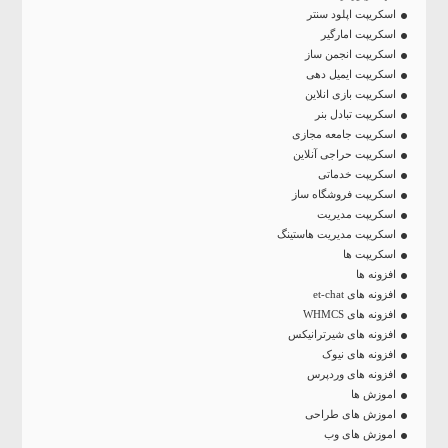
اسکریپت اپلود سنتر
اسکریپت امارگیر
اسکریپت انجمن ساز
اسکریپت ایمیل دهی
اسکریپت بازی انلاین
اسکریپت تبادل بنر
اسکریپت جامعه مجازی
اسکریپت حراجی آنلاین
اسکریپت خدماتی
اسکریپت فروشگاه ساز
اسکریپت مدیریت
اسکریپت مدیریت هاستینگ
اسکریپت ها
افزونه ها
افزونه های et-chat
افزونه های WHMCS
افزونه های شیرترانیکس
افزونه های نیوک
افزونه های وردپرس
اموزش ها
اموزش های طراحی
اموزش های وب