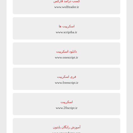
کسب درآمد فارکس
www.wolftrader.ir
اسکریپت ها
www.scriptha.ir
دانلود اسکریپت
www.onescript.ir
فری اسکریپت
www.freescript.ir
اسکریپت
www.20script.ir
آموزش رایگان پایتون
www.mecademy.org