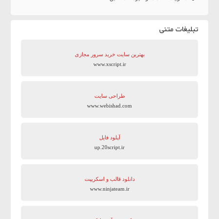
تبلیغات متنی
بهترین سایت‌ خرید سرور مجازی
www.xscript.ir
طراحی سایت
www.webishad.com
آپلود فایل
up.20script.ir
دانلود قالب و اسکریپت
www.ninjateam.ir