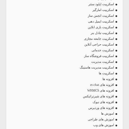
اسکریپت اپلود سنتر
اسکریپت امارگیر
اسکریپت انجمن ساز
اسکریپت ایمیل دهی
اسکریپت بازی انلاین
اسکریپت تبادل بنر
اسکریپت جامعه مجازی
اسکریپت حراجی آنلاین
اسکریپت خدماتی
اسکریپت فروشگاه ساز
اسکریپت مدیریت
اسکریپت مدیریت هاستینگ
اسکریپت ها
افزونه ها
افزونه های et-chat
افزونه های WHMCS
افزونه های شیرترانیکس
افزونه های نیوک
افزونه های وردپرس
اموزش ها
اموزش های طراحی
اموزش های وب