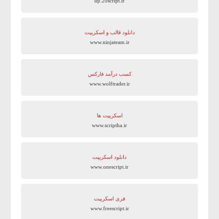
up.20script.ir
دانلود قالب و اسکریپت
www.ninjateam.ir
کسب درآمد فارکس
www.wolftrader.ir
اسکریپت ها
www.scriptha.ir
دانلود اسکریپت
www.onescript.ir
فری اسکریپت
www.freescript.ir