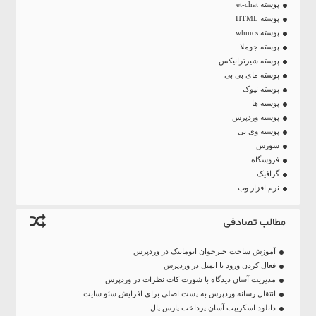
پوسته et-chat
پوسته HTML
پوسته whmcs
پوسته جوملا
پوسته شیرترانیکس
پوسته مای بی بی
پوسته نیوک
پوسته ها
پوسته وردپرس
پوسته وی بی
سورس
فروشگاه
گرافیک
نرم افزار وب
مطالب تصادفی
آموزش ساخت خبرخوان اتوماتیک در وردپرس
فعال کردن ورود با ایمیل در وردپرس
مدیریت آسان دیدگاه با شورت کات نظرات در وردپرس
انتقال رسانه وردپرس به پست اصلی برای افزایش سئو سایت
دانلود اسکریپت آسان پرداخت پارس پال