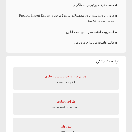
متصل کردن وردپرس به تلگرام
درون‌ریزی و برون‌بری محصولات در ووکامرس با Product Import Export
for WooCommerce
اسکریپت اکانت ساز + پرداخت انلاین
قالب هاست من برای وردپرس
تبلیغات متنی
بهترین سایت‌ خرید سرور مجازی
www.xscript.ir
طراحی سایت
www.webishad.com
آپلود فایل