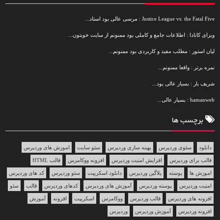
Justice League vs. the Fatal Five : مرسی عالی بود استاد...
ویزای کانادا : اطلاعات جامع و کاملی بود ممنونم از سایت خوبتون...
لیان استور : مطلب مفید و کاربردی بود ممنونم...
نمره برتر : واقعا ممنونم...
شریف بار : بسیار عالی بود...
hamanweb : بسیار عالی...
برچسب ها
دانلود
سئوی وردپرس
بهینه سازی وردپرس
سئو سایت
اموزش های وردپرس
قالب برای وردپرس
افزایش امنیت وردپرس
افزونه ووکامرس
قالب HTML
اموزش ها
پوسته
پلاگین وردپرس
دانلود اسکریپت
سئو وردپرس
کد های وردپرس
امنیت وردپرس
پوسته وردپرس
آموزش های وردپرس
کدهای وردپرس
قالب
سئو
افزونه های وردپرس
قالب وردپرس
ووکامرس
اسکریپت
افزونه
آموزش
افزونه وردپرس
آموزش وردپرس
وردپرس