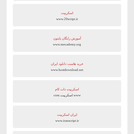
اسکریپت
www.20script.ir
آموزش رایگان پایتون
www.mecademy.org
خرید هاست دانلود ایران
www.hostdownload.net
اسکریپت دات کام
www.اسکریپت.com
ایران اسکریپت
www.iranscript.ir