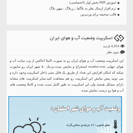
اموزش PHP بخش اول (اختصاصی)
نرم افزار ارسال نظر به بلاگفا , رزبلاگ , میهن بلاگ
قالب صحیفه برای وردپرس
اسکریپت وضعیت آب و هوای ایران
6,054 بازدید
بدون نظر
این اسکریپت وضعیت آب و هوای ایران رو به صورت کاملا آجاکس از وب سایت آب و
هوای جهانی weather.com استخراج و نمایش میده.نزدیک ۵۰ شهر ایران رو ساپورت
میکنه که امکان افزایش این تعداد از طریق یک فایل متنی داخل اسکریپت وجود داره و
می تونید پیش نمایش این اسکریپت رو هم مشاهده کنید.سایر اسکریپت های مشابه
دارای مشکل هستند ولی این اسکریپت به طور کامل تست شده و کاملا وضعیت های
آب و هوا رو درست نمایش میده.