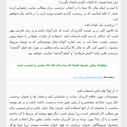
متن شما هستند (با کلمات کلیدی اشتباه نگیرید).
با امید به اینکه مثال بالا شما را در انتخاب برچسب برای مطالب سایت راهنمایی کرده
باشد، 4 نکته اساسی که در برچسب گذاری اهمیت ویژه دارند را در ادامه بیان خواهیم
کرد:
1- برچسب باید کوتاه باشد
یک قانون کلی در بر چسب گذاری آن است که باید کوتاه باشند و در زبان فارسی بهتر
است که حداکثر از سه کلمه استفاده کنید. استفاده از عبارات طولانی یا جمله روش
درستی نیست. شما باید در چند عبارت کوتاه تمام موضوعاتی که به نوشته مربوط
میشوند را تعیین کنید. اگر به مثال بالا برگردیم برای مطلبی در مورد نقد فیلم “گذشته”
برچسب هایی مانند “اصغر فرهادی” و “فیلم گذشته” مناسب خواهند بود.
3- از Tag های قبلی استفاده کنید
موضوعات مورد علاقه کاربران سایت را شناسایی کنید و همان ها را بعنوان برچسب
بکار ببرید. تعدادی مشخص و از پیش تعیین شده برچسب داشته باشید و در هر نوشته
متناسب با محتوای آن از آنها استفاده کنید. تعریف Tag خیلی خاص و غیرعمومی برای
هر مطلب کار اشتباهی است زیرا ممکن است دیگر هیچ نوشته ای مرتبط با آن نداشته
باشید و یا آن Tag مورد توجه و نیاز کاربران سایت نباشد. بطور مثال انتخاب نام یک
محصول فروشگاهی بعنوان برچسب به هیچ عنوان مناسب نیست زیرا شما هرگز