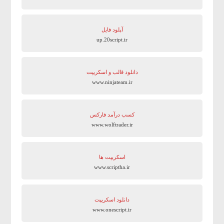
آپلود فایل
up.20script.ir
دانلود قالب و اسکریپت
www.ninjateam.ir
کسب درآمد فارکس
www.wolftrader.ir
اسکریپت ها
www.scriptha.ir
دانلود اسکریپت
www.onescript.ir