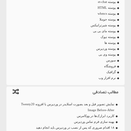
پوسته et-chat
پوسته HTML
پوسته whmcs
پوسته جوملا
پوسته شیرترانیکس
پوسته مای بی بی
پوسته نیوک
پوسته ها
پوسته وردپرس
پوسته وی بی
سورس
فروشگاه
گرافیک
نرم افزار وب
مطالب تصادفی
نمایش تصویر قبل و بعد بصورت اسلایدر در وردپرس با افزونه Twenty20
Image Before-After
کاربرد ابزارک‌‌ها در ووکامرس
بهینه سازی فرم تماس وردپرس
۱۸ اقدام ضروری که پس از نصب در وردپرس باید انجام دهید