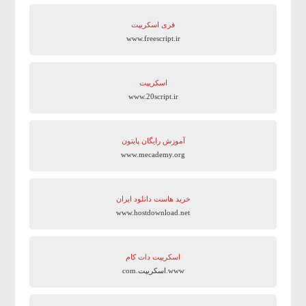
فری اسکریپت
www.freescript.ir
اسکریپت
www.20script.ir
آموزش رایگان پایتون
www.mecademy.org
خرید هاست دانلود ایران
www.hostdownload.net
اسکریپت دات کام
www.اسکریپت.com