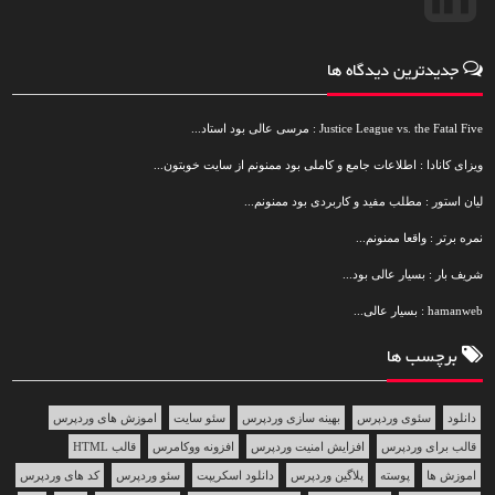
جدیدترین دیدگاه ها
Justice League vs. the Fatal Five : مرسی عالی بود استاد...
ویزای کانادا : اطلاعات جامع و کاملی بود ممنونم از سایت خوبتون...
لیان استور : مطلب مفید و کاربردی بود ممنونم...
نمره برتر : واقعا ممنونم...
شریف بار : بسیار عالی بود...
hamanweb : بسیار عالی...
برچسب ها
دانلود
سئوی وردپرس
بهینه سازی وردپرس
سئو سایت
اموزش های وردپرس
قالب برای وردپرس
افزایش امنیت وردپرس
افزونه ووکامرس
قالب HTML
اموزش ها
پوسته
پلاگین وردپرس
دانلود اسکریپت
سئو وردپرس
کد های وردپرس