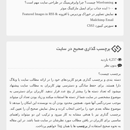
Wireframing چیست؟ چرا وایرفریمینگ در طراحی سایت مهم است؟
۱۰۰ ایده جذاب برای ایمیل مارکتینگ موثر
نمایش تصاویر در خوراک وردپرس با افزونه Featured Images in RSS &
Mailchimp Email
سورس کیبورد CSS3
برچسب گذاری صحیح در سایت
4,257 بازدید
بدون نظر
برچسب چیست؟
دسته بندی و برچسب گذاری هردو کاربردهای خود را در ارائه مطالب سایت یا وبلاگ
دارا هستند. برای حفظ سادگی و دسترسی بهتر کاربران به مطالب سایت پیشنهاد
میشود که تعداد دسته ها را بیشتر از پنج عدد قرار ندهید. کاربران برای دسترسی به
موضوع مشخصی در سایت شما از دسته ها استفاده میکنند و زیاد بودن تعداد آن میتواند
موجب سردردگمی آنها شود، همچنین محدود بودن آن به نویسنده این امکان را میدهد تا
موضوع مقاله بعدی خود را براحتی انتخاب کرده و محل نمایش صحیح آن را تعیین کند.
برچسب گذاری نیز با هدفی مشابه به کار میرود و ترکیب این دو میتواند راهنمای
مناسبی برای کاربران در یافتن مطالب مورد نظرشان در سایت شما باشد. در این مقاله
به نحوه صحیح استفاده از
برچسب
ها یا همان Tag خواهیم پرداخت.