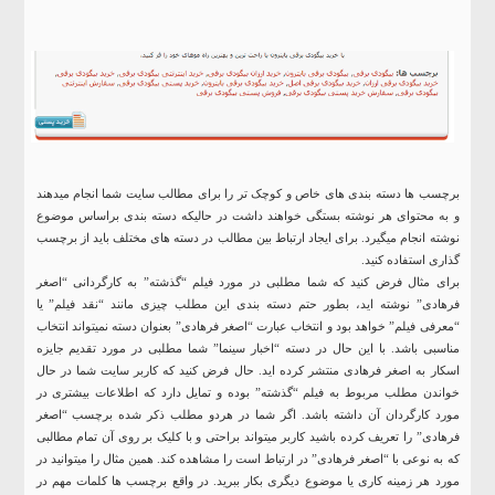
برچسب ها دسته بندی های خاص و کوچک تر را برای مطالب سایت شما انجام میدهند
و به محتوای هر نوشته بستگی خواهند داشت در حالیکه دسته بندی براساس موضوع
نوشته انجام میگیرد. برای ایجاد ارتباط بین مطالب در دسته های مختلف باید از برچسب
گذاری استفاده کنید.
برای مثال فرض کنید که شما مطلبی در مورد فیلم “گذشته” به کارگردانی “اصغر
فرهادی” نوشته اید، بطور حتم دسته بندی این مطلب چیزی مانند “نقد فیلم” یا
“معرفی فیلم” خواهد بود و انتخاب عبارت “اصغر فرهادی” بعنوان دسته نمیتواند انتخاب
مناسبی باشد. با این حال در دسته “اخبار سینما” شما مطلبی در مورد تقدیم جایزه
اسکار به اصغر فرهادی منتشر کرده اید. حال فرض کنید که کاربر سایت شما در حال
خواندن مطلب مربوط به فیلم “گذشته” بوده و تمایل دارد که اطلاعات بیشتری در
مورد کارگردان آن داشته باشد. اگر شما در هردو مطلب ذکر شده برچسب “اصغر
فرهادی” را تعریف کرده باشید کاربر میتواند براحتی و با کلیک بر روی آن تمام مطالبی
که به نوعی با “اصغر فرهادی” در ارتباط است را مشاهده کند. همین مثال را میتوانید در
مورد هر زمینه کاری یا موضوع دیگری بکار ببرید. در واقع برچسب ها کلمات مهم در