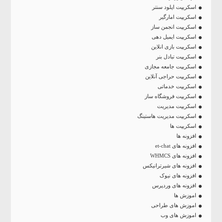
اسکریپت اپلود سنتر
اسکریپت امارگیر
اسکریپت انجمن ساز
اسکریپت ایمیل دهی
اسکریپت بازی انلاین
اسکریپت تبادل بنر
اسکریپت جامعه مجازی
اسکریپت حراجی آنلاین
اسکریپت خدماتی
اسکریپت فروشگاه ساز
اسکریپت مدیریت
اسکریپت مدیریت هاستینگ
اسکریپت ها
افزونه ها
افزونه های et-chat
افزونه های WHMCS
افزونه های شیرترانیکس
افزونه های نیوک
افزونه های وردپرس
اموزش ها
اموزش های طراحی
اموزش های وب