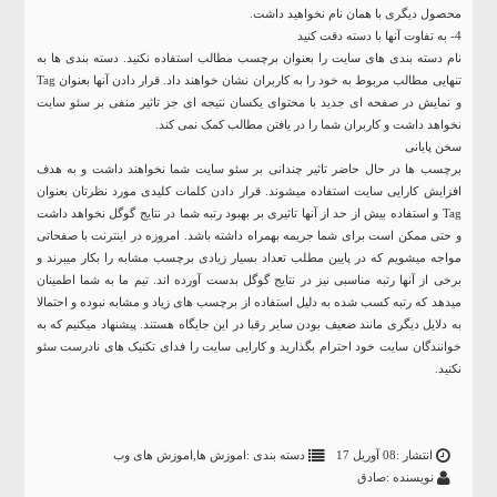
محصول دیگری با همان نام نخواهید داشت.
4- به تفاوت آنها با دسته دقت کنید
نام دسته بندی های سایت را بعنوان برچسب مطالب استفاده نکنید. دسته بندی ها به
تنهایی مطالب مربوط به خود را به کاربران نشان خواهند داد. قرار دادن آنها بعنوان Tag
و نمایش در صفحه ای جدید با محتوای یکسان نتیجه ای جز تاثیر منفی بر سئو سایت
نخواهد داشت و کاربران شما را در یافتن مطالب کمک نمی کند.
سخن پایانی
برچسب ها در حال حاضر تاثیر چندانی بر سئو سایت شما نخواهند داشت و به هدف
افزایش کارایی سایت استفاده میشوند. قرار دادن کلمات کلیدی مورد نظرتان بعنوان
Tag و استفاده بیش از حد از آنها تاثیری بر بهبود رتبه شما در نتایج گوگل نخواهد داشت
و حتی ممکن است برای شما جریمه بهمراه داشته باشد. امروزه در اینترنت با صفحاتی
مواجه میشویم که در پایین مطلب تعداد بسیار زیادی برچسب مشابه را بکار میبرند و
برخی از آنها رتبه مناسبی نیز در نتایج گوگل بدست آورده اند. تیم ما به شما اطمینان
میدهد که رتبه کسب شده به دلیل استفاده از برچسب های زیاد و مشابه نبوده و احتمالا
به دلایل دیگری مانند ضعیف بودن سایر رقبا در این جایگاه هستند. پیشنهاد میکنیم که به
خوانندگان سایت خود احترام بگذارید و کارایی سایت را فدای تکنیک های نادرست سئو
نکنید.
انتشار :08 آوریل 17
دسته بندی :
اموزش ها
,
اموزش های وب
نویسنده :صادق