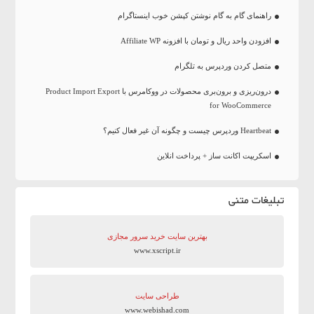
راهنمای گام به گام نوشتن کپشن خوب اینستاگرام
افزودن واحد ریال و تومان با افزونه Affiliate WP
متصل کردن وردپرس به تلگرام
درون‌ریزی و برون‌بری محصولات در ووکامرس با Product Import Export
for WooCommerce
Heartbeat وردپرس چیست و چگونه آن غیر فعال کنیم؟
اسکریپت اکانت ساز + پرداخت انلاین
تبلیغات متنی
بهترین سایت‌ خرید سرور مجازی
www.xscript.ir
طراحی سایت
www.webishad.com