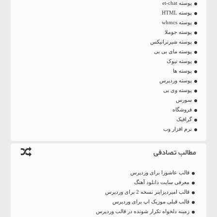
پوسته et-chat
پوسته HTML
پوسته whmcs
پوسته جوملا
پوسته شیرترانیکس
پوسته مای بی بی
پوسته نیوک
پوسته ها
پوسته وردپرس
پوسته وی بی
سورس
فروشگاه
گرافیک
نرم افزار وب
مطالب تصادفی
قالب عاشورا برای وردپرس
معرفی سایت دانلود آهنگ
قالب امیردیزاینر نسخه 2 برای وردپرس
قالب قبلی موزیک اپ برای وردپرس
زمینه دلخواه تکرار شونده در قالب وردپرس