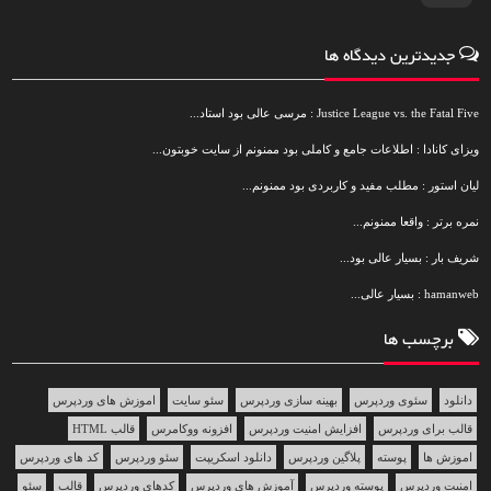
جدیدترین دیدگاه ها
Justice League vs. the Fatal Five : مرسی عالی بود استاد...
ویزای کانادا : اطلاعات جامع و کاملی بود ممنونم از سایت خوبتون...
لیان استور : مطلب مفید و کاربردی بود ممنونم...
نمره برتر : واقعا ممنونم...
شریف بار : بسیار عالی بود...
hamanweb : بسیار عالی...
برچسب ها
دانلود
سئوی وردپرس
بهینه سازی وردپرس
سئو سایت
اموزش های وردپرس
قالب برای وردپرس
افزایش امنیت وردپرس
افزونه ووکامرس
قالب HTML
اموزش ها
پوسته
پلاگین وردپرس
دانلود اسکریپت
سئو وردپرس
کد های وردپرس
امنیت وردپرس
پوسته وردپرس
آموزش های وردپرس
کدهای وردپرس
قالب
سئو