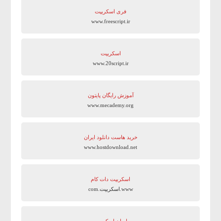
فری اسکریپت
www.freescript.ir
اسکریپت
www.20script.ir
آموزش رایگان پایتون
www.mecademy.org
خرید هاست دانلود ایران
www.hostdownload.net
اسکریپت دات کام
www.اسکریپت.com
ایران اسکریپت