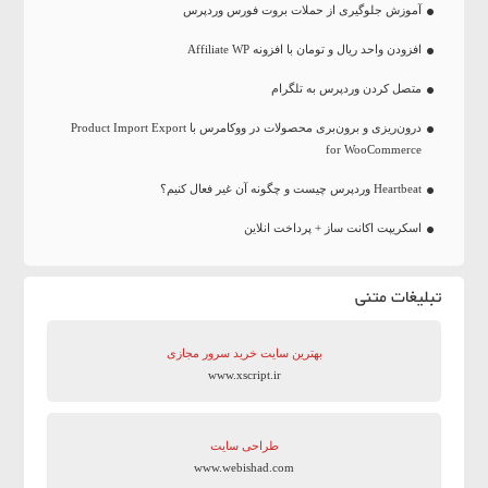
آموزش جلوگیری از حملات بروت فورس وردپرس
افزودن واحد ریال و تومان با افزونه Affiliate WP
متصل کردن وردپرس به تلگرام
درون‌ریزی و برون‌بری محصولات در ووکامرس با Product Import Export
for WooCommerce
Heartbeat وردپرس چیست و چگونه آن غیر فعال کنیم؟
اسکریپت اکانت ساز + پرداخت انلاین
تبلیغات متنی
بهترین سایت‌ خرید سرور مجازی
www.xscript.ir
طراحی سایت
www.webishad.com