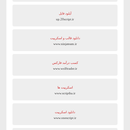
آپلود فایل
up.20script.ir
دانلود قالب و اسکریپت
www.ninjateam.ir
کسب درآمد فارکس
www.wolftrader.ir
اسکریپت ها
www.scriptha.ir
دانلود اسکریپت
www.onescript.ir