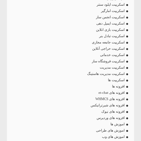
اسکریپت اپلود سنتر
اسکریپت امارگیر
اسکریپت انجمن ساز
اسکریپت ایمیل دهی
اسکریپت بازی انلاین
اسکریپت تبادل بنر
اسکریپت جامعه مجازی
اسکریپت حراجی آنلاین
اسکریپت خدماتی
اسکریپت فروشگاه ساز
اسکریپت مدیریت
اسکریپت مدیریت هاستینگ
اسکریپت ها
افزونه ها
افزونه های et-chat
افزونه های WHMCS
افزونه های شیرترانیکس
افزونه های نیوک
افزونه های وردپرس
اموزش ها
اموزش های طراحی
اموزش های وب