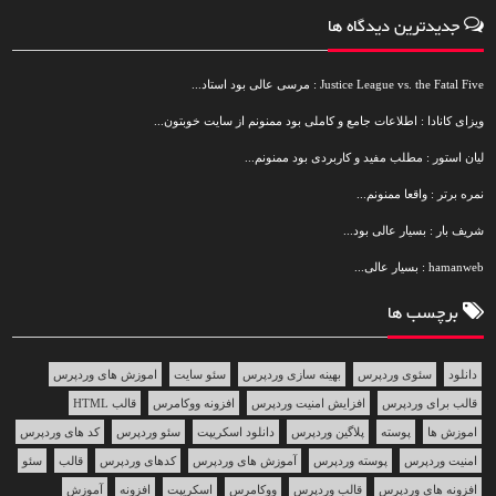
جدیدترین دیدگاه ها
Justice League vs. the Fatal Five : مرسی عالی بود استاد...
ویزای کانادا : اطلاعات جامع و کاملی بود ممنونم از سایت خوبتون...
لیان استور : مطلب مفید و کاربردی بود ممنونم...
نمره برتر : واقعا ممنونم...
شریف بار : بسیار عالی بود...
hamanweb : بسیار عالی...
برچسب ها
دانلود
سئوی وردپرس
بهینه سازی وردپرس
سئو سایت
اموزش های وردپرس
قالب برای وردپرس
افزایش امنیت وردپرس
افزونه ووکامرس
قالب HTML
اموزش ها
پوسته
پلاگین وردپرس
دانلود اسکریپت
سئو وردپرس
کد های وردپرس
امنیت وردپرس
پوسته وردپرس
آموزش های وردپرس
کدهای وردپرس
قالب
سئو
افزونه های وردپرس
قالب وردپرس
ووکامرس
اسکریپت
افزونه
آموزش