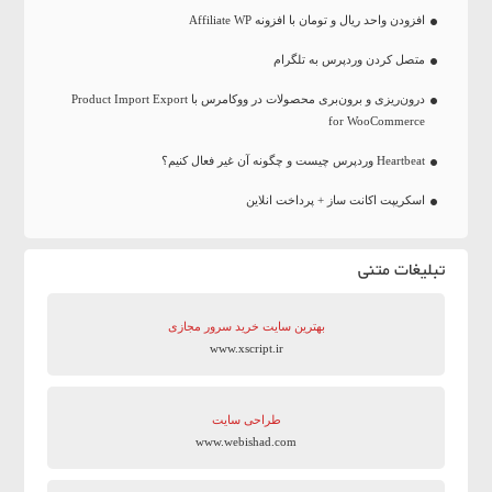
افزودن واحد ریال و تومان با افزونه Affiliate WP
متصل کردن وردپرس به تلگرام
درون‌ریزی و برون‌بری محصولات در ووکامرس با Product Import Export
for WooCommerce
Heartbeat وردپرس چیست و چگونه آن غیر فعال کنیم؟
اسکریپت اکانت ساز + پرداخت انلاین
تبلیغات متنی
بهترین سایت‌ خرید سرور مجازی
www.xscript.ir
طراحی سایت
www.webishad.com