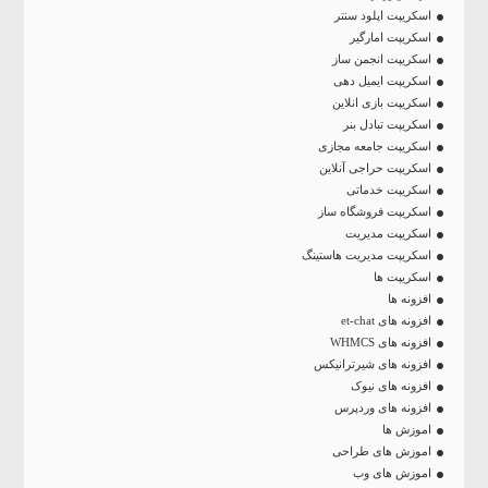
اسکریپت اپلود سنتر
اسکریپت امارگیر
اسکریپت انجمن ساز
اسکریپت ایمیل دهی
اسکریپت بازی انلاین
اسکریپت تبادل بنر
اسکریپت جامعه مجازی
اسکریپت حراجی آنلاین
اسکریپت خدماتی
اسکریپت فروشگاه ساز
اسکریپت مدیریت
اسکریپت مدیریت هاستینگ
اسکریپت ها
افزونه ها
افزونه های et-chat
افزونه های WHMCS
افزونه های شیرترانیکس
افزونه های نیوک
افزونه های وردپرس
اموزش ها
اموزش های طراحی
اموزش های وب