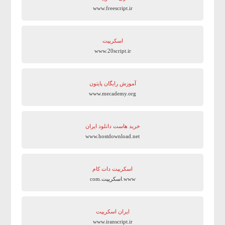
www.freescript.ir
اسکریپت
www.20script.ir
آموزش رایگان پایتون
www.mecademy.org
خرید هاست دانلود ایران
www.hostdownload.net
اسکریپت دات کام
www.اسکریپت.com
ایران اسکریپت
www.iranscript.ir