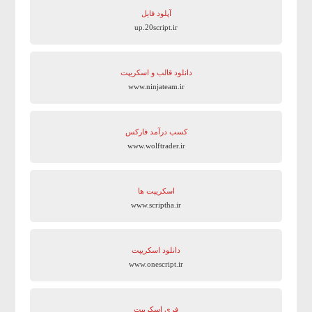
آپلود فایل
up.20script.ir
دانلود قالب و اسکریپت
www.ninjateam.ir
کسب درآمد فارکس
www.wolftrader.ir
اسکریپت ها
www.scriptha.ir
دانلود اسکریپت
www.onescript.ir
فری اسکریپت