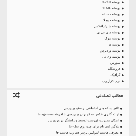
پوسته et-chat
پوسته HTML
پوسته whmcs
پوسته جوملا
پوسته شیرترانیکس
پوسته مای بی بی
پوسته نیوک
پوسته ها
پوسته وردپرس
پوسته وی بی
سورس
فروشگاه
گرافیک
نرم افزار وب
مطالب تصادفی
تاثیر شبکه های اجتماعی بر سئو وردپرس
ارائه گالری عکس به کاربران وردپرسی با افزونه ImagePress
امکان مدیریت فهرست توسط ویرایشگر در وردپرس
پلاگین ثبت نام برای چت روم Et-chat
معرفی هاست لینوکس پرسرعت وب هاست فا