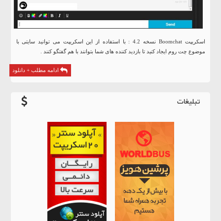
اسکریپت Boomchat نسخه 4.2 : با استفاده از این اسکریپت می توانید سایتی با
موضوع چت روم ایجاد کنید تا بازدید کننده های شما بتوانند با هم گفتگو کنند .
ادامه مطلب + دانلود
تبلیغات