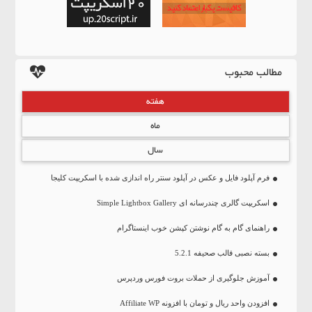
مطالب محبوب
هفته
ماه
سال
فرم آپلود فایل و عکس در آپلود سنتر راه اندازی شده با اسکریپت کلیجا
اسکریپت گالری چندرسانه ای Simple Lightbox Gallery
راهنمای گام به گام نوشتن کپشن خوب اینستاگرام
بسته نصبی قالب صحیفه 5.2.1
آموزش جلوگیری از حملات بروت فورس وردپرس
افزودن واحد ریال و تومان با افزونه Affiliate WP