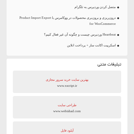
متصل کردن وردپرس به تلگرام
درون‌ریزی و برون‌بری محصولات در ووکامرس با Product Import Export
for WooCommerce
Heartbeat وردپرس چیست و چگونه آن غیر فعال کنیم؟
اسکریپت اکانت ساز + پرداخت انلاین
تبلیغات متنی
بهترین سایت‌ خرید سرور مجازی
www.xscript.ir
طراحی سایت
www.webishad.com
آپلود فایل