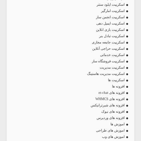
اسکریپت اپلود سنتر
اسکریپت امارگیر
اسکریپت انجمن ساز
اسکریپت ایمیل دهی
اسکریپت بازی انلاین
اسکریپت تبادل بنر
اسکریپت جامعه مجازی
اسکریپت حراجی آنلاین
اسکریپت خدماتی
اسکریپت فروشگاه ساز
اسکریپت مدیریت
اسکریپت مدیریت هاستینگ
اسکریپت ها
افزونه ها
افزونه های et-chat
افزونه های WHMCS
افزونه های شیرترانیکس
افزونه های نیوک
افزونه های وردپرس
اموزش ها
اموزش های طراحی
اموزش های وب