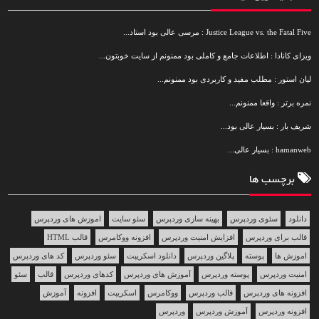
Justice League vs. the Fatal Five : مرسی عالی بود استاد...
ویزای کانادا : اطلاعات جامع و کاملی بود ممنونم از سایت خوبتون...
لیان استور : مطلب مفید و کاربردی بود ممنونم...
نمره برتر : واقعا ممنونم...
شریف بار : بسیار عالی بود...
hamanweb : بسیار عالی...
برچسب ها
دانلود
سئوی وردپرس
بهینه سازی وردپرس
سئو سایت
اموزش های وردپرس
قالب برای وردپرس
افزایش امنیت وردپرس
افزونه ووکامرس
قالب HTML
اموزش ها
پوسته
پلاگین وردپرس
دانلود اسکریپت
سئو وردپرس
کد های وردپرس
امنیت وردپرس
پوسته وردپرس
آموزش های وردپرس
کدهای وردپرس
قالب
سئو
افزونه های وردپرس
قالب وردپرس
ووکامرس
اسکریپت
افزونه
آموزش
افزونه وردپرس
آموزش وردپرس
وردپرس