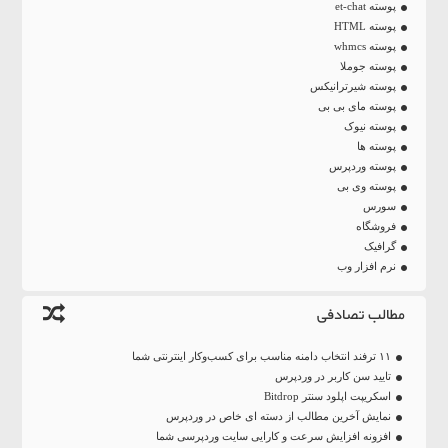
پوسته et-chat
پوسته HTML
پوسته whmcs
پوسته جوملا
پوسته شیرترانیکس
پوسته مای بی بی
پوسته نیوک
پوسته ها
پوسته وردپرس
پوسته وی بی
سورس
فروشگاه
گرافیک
نرم افزار وب
مطالب تصادفی
۱۱ ترفند انتخاب دامنه مناسب برای کسب‌و‌کار اینترنتی شما
تایید سن کاربر در وردپرس
اسکریپت اپلود سنتر Bitdrop
نمایش آخرین مطالب از دسته ای خاص در وردپرس
افزونه افزایش سرعت و کارایی سایت وردپرسی شما