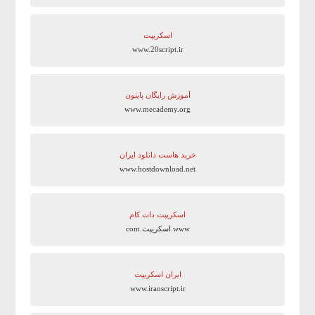
اسکریپت
www.20script.ir
آموزش رایگان پایتون
www.mecademy.org
خرید هاست دانلود ایران
www.hostdownload.net
اسکریپت دات کام
www.اسکریپت.com
ایران اسکریپت
www.iranscript.ir