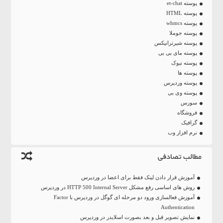
پوسته et-chat
پوسته HTML
پوسته whmcs
پوسته جوملا
پوسته شیرترانیکس
پوسته مای بی بی
پوسته نیوک
پوسته ها
پوسته وردپرس
پوسته وی بی
سورس
فروشگاه
گرافیک
نرم افزار وب
مطالب تصادفی
آموزش قرار دادن لینک فقط برای اعضا در وردپرس
روش های اساسی رفع مشکل HTTP 500 Internal Server در وردپرس
آموزش فعالسازی ورود دو مرحله ای گوگل در وردپرس با Factor
Authentication
نمایش تصویر قبل و بعد بصورت اسلایدر در وردپرس