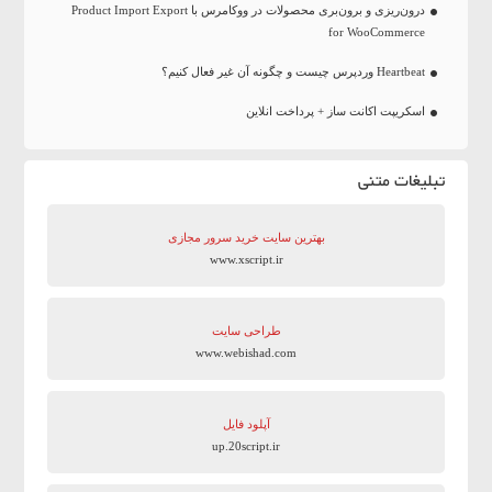
درون‌ریزی و برون‌بری محصولات در ووکامرس با Product Import Export
for WooCommerce
Heartbeat وردپرس چیست و چگونه آن غیر فعال کنیم؟
اسکریپت اکانت ساز + پرداخت انلاین
تبلیغات متنی
بهترین سایت‌ خرید سرور مجازی
www.xscript.ir
طراحی سایت
www.webishad.com
آپلود فایل
up.20script.ir