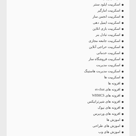
اسکریپت اپلود سنتر
اسکریپت امارگیر
اسکریپت انجمن ساز
اسکریپت ایمیل دهی
اسکریپت بازی انلاین
اسکریپت تبادل بنر
اسکریپت جامعه مجازی
اسکریپت حراجی آنلاین
اسکریپت خدماتی
اسکریپت فروشگاه ساز
اسکریپت مدیریت
اسکریپت مدیریت هاستینگ
اسکریپت ها
افزونه ها
افزونه های et-chat
افزونه های WHMCS
افزونه های شیرترانیکس
افزونه های نیوک
افزونه های وردپرس
اموزش ها
اموزش های طراحی
اموزش های وب