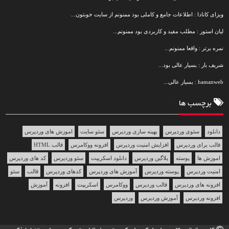
ویزای کانادا : اطلاعات جامع و کاملی بود ممنونم از سایت خوبتون...
لیان استور : مطلب مفید و کاربردی بود ممنونم...
نمره برتر : واقعا ممنونم...
شریف بار : بسیار عالی بود...
hamanweb : بسیار عالی...
برچسب ها
دانلود
سئوی وردپرس
بهینه سازی وردپرس
سئو سایت
اموزش های وردپرس
قالب برای وردپرس
افزایش امنیت وردپرس
افزونه ووکامرس
قالب HTML
اموزش ها
پوسته
پلاگین وردپرس
دانلود اسکریپت
سئو وردپرس
کد های وردپرس
امنیت وردپرس
پوسته وردپرس
آموزش های وردپرس
کدهای وردپرس
قالب
سئو
افزونه های وردپرس
قالب وردپرس
ووکامرس
اسکریپت
افزونه
آموزش
افزونه وردپرس
آموزش وردپرس
وردپرس