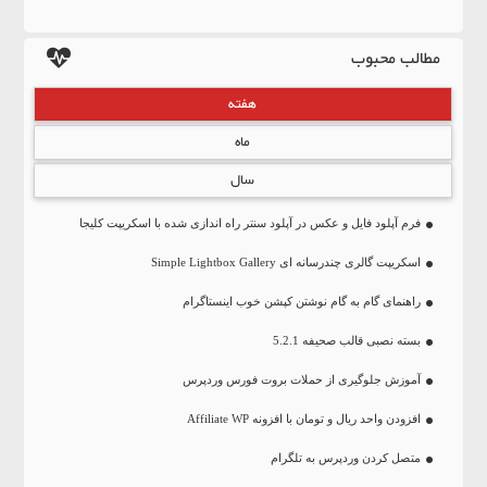
مطالب محبوب
هفته
ماه
سال
فرم آپلود فایل و عکس در آپلود سنتر راه اندازی شده با اسکریپت کلیجا
اسکریپت گالری چندرسانه ای Simple Lightbox Gallery
راهنمای گام به گام نوشتن کپشن خوب اینستاگرام
بسته نصبی قالب صحیفه 5.2.1
آموزش جلوگیری از حملات بروت فورس وردپرس
افزودن واحد ریال و تومان با افزونه Affiliate WP
متصل کردن وردپرس به تلگرام