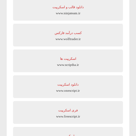
دانلود قالب و اسکریپت
www.ninjateam.ir
کسب درآمد فارکس
www.wolftrader.ir
اسکریپت ها
www.scriptha.ir
دانلود اسکریپت
www.onescript.ir
فری اسکریپت
www.freescript.ir