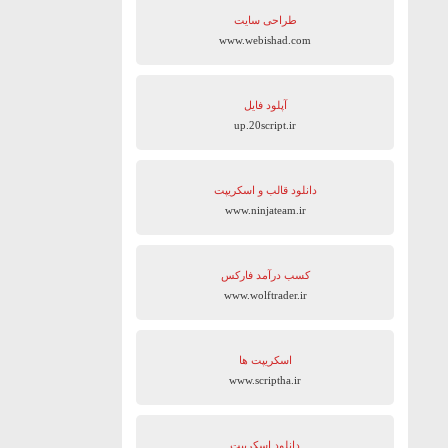
طراحی سایت
www.webishad.com
آپلود فایل
up.20script.ir
دانلود قالب و اسکریپت
www.ninjateam.ir
کسب درآمد فارکس
www.wolftrader.ir
اسکریپت ها
www.scriptha.ir
دانلود اسکریپت