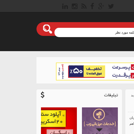
تبلیغات
یان
اهم