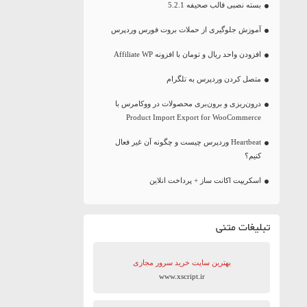
بسته نصبی قالب صحیفه 5.2.1
آموزش جلوگیری از حملات بروت فورس وردپرس
افزودن واحد ریال و تومان با افزونه Affiliate WP
متصل کردن وردپرس به تلگرام
درون‌ریزی و برون‌بری محصولات در ووکامرس با
Product Import Export for WooCommerce
Heartbeat وردپرس چیست و چگونه آن غیر فعال
کنیم؟
اسکریپت اکانت ساز + پرداخت انلاین
تبلیغات متنی
بهترین سایت‌ خرید سرور مجازی
www.xscript.ir