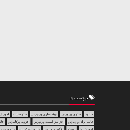
برچسب ها
دانلود
سئوی وردپرس
بهینه سازی وردپرس
سئو سایت
اموزش 
قالب برای وردپرس
افزایش امنیت وردپرس
افزونه ووکامرس
قالب 
اموزش ها
پوسته
پلاگین وردپرس
دانلود اسکریپت
سئو وردپر