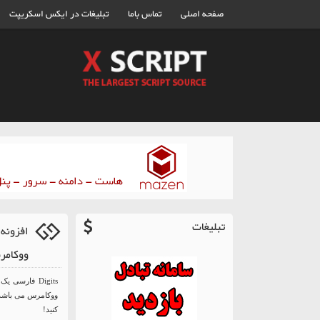
صفحه اصلی
تماس باما
تبلیغات در ایکس اسکریپت
تبلیغات
افزونه
ووکامرس Digits نس
Digits فارسی
ووکامرس می باشد ک
کنید!