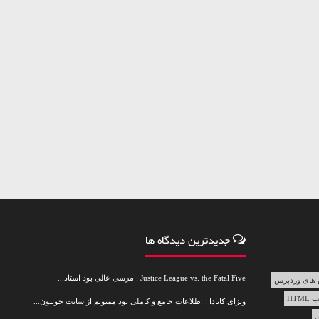
جدیدترین دیدگاه ها
Justice League vs. the Fatal Five : مرسی عالی بود استاد...
های وردپرس
HTML
ویزای کانادا : اطلاعات جامع و کاملی بود ممنونم از سایت خوبتون...
س