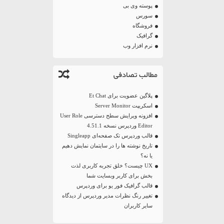
پوسته وی بی
سورس
فروشگاه
گرافیک
نرم افزار وب
مطالب تصادفی
پلاگین عضویت برای Et Chat
اسکریپت Server Monitor
افزونه ویرایش سطح دسترسی User Role
Editor وردپرس نسخه 4.51.1
قالب وردپرس تک‌ صفحه‌ای Singleapp
تاریخ نوشته ها را در سایتمان نمایش دهیم
یا نه؟
UX چیست؟ خلق تجربه کاربری لذت
بخش برای کاربر وبسایت شما
قالب گرافیک فور یو برای وردپرس
تغییر رنگ نظرات مدیر وردپرس از دیدگاه
سایر کاربران