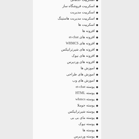
اسکریپت فروشگاه ساز
اسکریپت مدیریت
اسکریپت مدیریت هاستینگ
اسکریپت ها
افزونه ها
افزونه های et-chat
افزونه های WHMCS
افزونه های شیرترانیکس
افزونه های نیوک
افزونه های وردپرس
اموزش ها
اموزش های طراحی
اموزش های وب
پوسته et-chat
پوسته HTML
پوسته whmcs
پوسته جوملا
پوسته شیرترانیکس
پوسته مای بی بی
پوسته نیوک
پوسته ها
پوسته وردپرس