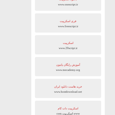
www.onescript.ir
فری اسکریپت
www.freescript.ir
اسکریپت
www.20script.ir
آموزش رایگان پایتون
www.mecademy.org
خرید هاست دانلود ایران
www.hostdownload.net
اسکریپت دات کام
www.اسکریپت.com