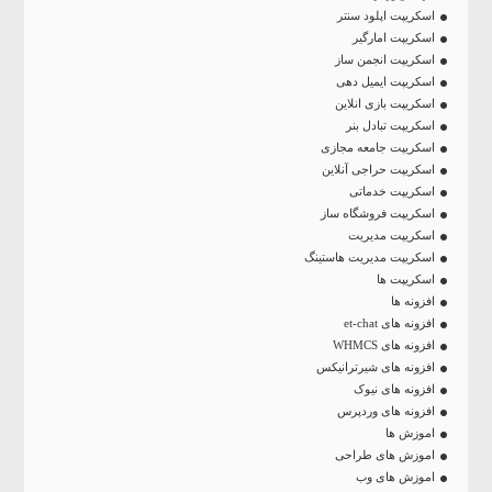
اسکریپت اپلود سنتر
اسکریپت امارگیر
اسکریپت انجمن ساز
اسکریپت ایمیل دهی
اسکریپت بازی انلاین
اسکریپت تبادل بنر
اسکریپت جامعه مجازی
اسکریپت حراجی آنلاین
اسکریپت خدماتی
اسکریپت فروشگاه ساز
اسکریپت مدیریت
اسکریپت مدیریت هاستینگ
اسکریپت ها
افزونه ها
افزونه های et-chat
افزونه های WHMCS
افزونه های شیرترانیکس
افزونه های نیوک
افزونه های وردپرس
اموزش ها
اموزش های طراحی
اموزش های وب