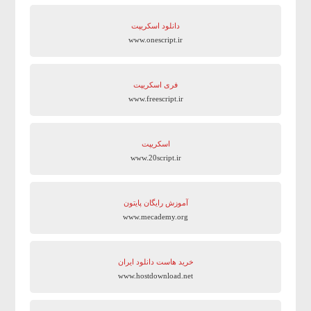
دانلود اسکریپت
www.onescript.ir
فری اسکریپت
www.freescript.ir
اسکریپت
www.20script.ir
آموزش رایگان پایتون
www.mecademy.org
خرید هاست دانلود ایران
www.hostdownload.net