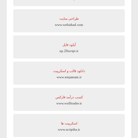
طراحی سایت
www.webishad.com
آپلود فایل
up.20script.ir
دانلود قالب و اسکریپت
www.ninjateam.ir
کسب درآمد فارکس
www.wolftrader.ir
اسکریپت ها
www.scriptha.ir