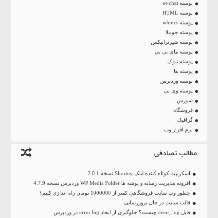
پوسته et-chat
پوسته HTML
پوسته whmcs
پوسته جوملا
پوسته شیرترانیکس
پوسته مای بی بی
پوسته نیوک
پوسته ها
پوسته وردپرس
پوسته وی بی
سورس
فروشگاه
گرافیک
نرم افزار وب
مطالب تصادفی
اسکریپت کوتاه کننده لینک Shortny نسخه 2.0.1
افزونه مدیریت رسانه و پوشه ها WP Media Folder وردپرس نسخه 4.7.9
چطور وب سایت فروشگاهی کمتر از 1000000 تومان راه اندازی کنیم؟
قالب سایت در حال بروزرسانی
فایل error_log چیست؟ جلوگیری از ایجاد error log در وردپرس