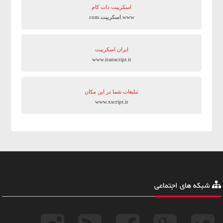
اسکریپت دات کام
www.اسکریپت.com
ایران اسکریپت
www.iranscript.ir
تبلیغات شما در این مکان
www.xscript.ir
شبکه های اجتماعی