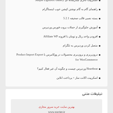
راهنمای گام به گام نوشتن کپشن خوب اینستاگرام
بسته نصبی قالب صحیفه 5.2.1
آموزش جلوگیری از حملات بروت فورس وردپرس
افزودن واحد ریال و تومان با افزونه Affiliate WP
متصل کردن وردپرس به تلگرام
درون‌ریزی و برون‌بری محصولات در ووکامرس با Product Import Export
for WooCommerce
Heartbeat وردپرس چیست و چگونه آن غیر فعال کنیم؟
اسکریپت اکانت ساز + پرداخت انلاین
تبلیغات متنی
بهترین سایت‌ خرید سرور مجازی
www.xscript.ir