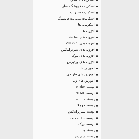
اسکریپت فروشگاه ساز
اسکریپت مدیریت
اسکریپت مدیریت هاستینگ
اسکریپت ها
افزونه ها
افزونه های et-chat
افزونه های WHMCS
افزونه های شیرترانیکس
افزونه های نیوک
افزونه های وردپرس
اموزش ها
اموزش های طراحی
اموزش های وب
پوسته et-chat
پوسته HTML
پوسته whmcs
پوسته جوملا
پوسته شیرترانیکس
پوسته مای بی بی
پوسته نیوک
پوسته ها
پوسته وردپرس