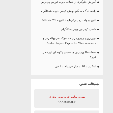
آموزش جلوگیری از حملات بروت فورس وردپرس
راهنمای گام به گام نوشتن کپشن خوب اینستاگرام
افزودن واحد ریال و تومان با افزونه Affiliate WP
متصل کردن وردپرس به تلگرام
درون‌ریزی و برون‌بری محصولات در ووکامرس با
Product Import Export for WooCommerce
Heartbeat وردپرس چیست و چگونه آن غیر فعال
کنیم؟
اسکریپت اکانت ساز + پرداخت انلاین
تبلیغات متنی
بهترین سایت‌ خرید سرور مجازی
www.xscript.ir