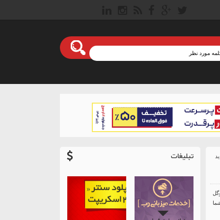
تبلیغات
وگل
شما