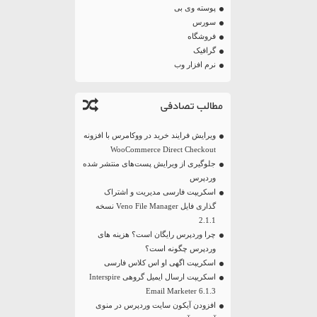
پوسته وی بی
سورس
فروشگاه
گرافیک
نرم افزار وب
مطالب تصادفی
ویرایش فرایند خرید در ووکامرس با افزونه
WooCommerce Direct Checkout
جلوگیری از ویرایش پست‌های منتشر شده
وردپرس
اسکریپت فارسی مدیریت و اشتراک
گذاری فایل Veno File Manager نسخه
2.1.1
چرا وردپرس رایگان است؟ هزینه های
وردپرس چگونه است؟
اسکریپت اگهی او اس کلاس فارسی
اسکریپت ارسال ایمیل گروهی Interspire
Email Marketer 6.1.3
افزودن آیکون سایت وردپرس در منوی