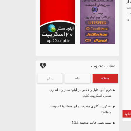
د از
ست
 با
را
مطالب محبوب
هفته
ماه
سال
فرم آپلود فایل و عکس در آپلود سنتر راه اندازی
شده با اسکریپت کلیجا
اسکریپت گالری چندرسانه ای Simple Lightbox
Gallery
نلود
بسته نصبی قالب صحیفه 5.2.1