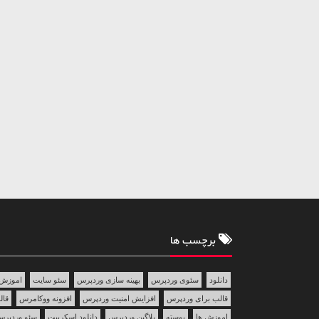
برچسب ها
دانلود
سئوی وردپرس
بهینه سازی وردپرس
سئو سایت
اموزش 
قالب برای وردپرس
افزایش امنیت وردپرس
افزونه ووکامرس
قالب 
اموزش ها
پوسته
پلاگین وردپرس
دانلود اسکریپت
سئو وردپر