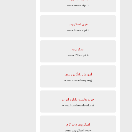
www.onescript.ir
فری اسکریپت
www.freescript.ir
اسکریپت
www.20script.ir
آموزش رایگان پایتون
www.mecademy.org
خرید هاست دانلود ایران
www.hostdownload.net
اسکریپت دات کام
www.اسکریپت.com