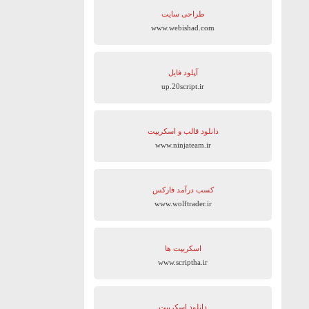
طراحی سایت
www.webishad.com
آپلود فایل
up.20script.ir
دانلود قالب و اسکریپت
www.ninjateam.ir
کسب درآمد فارکس
www.wolftrader.ir
اسکریپت ها
www.scriptha.ir
دانلود اسکریپت