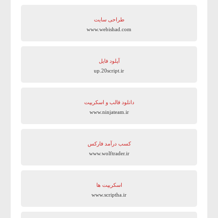
طراحی سایت
www.webishad.com
آپلود فایل
up.20script.ir
دانلود قالب و اسکریپت
www.ninjateam.ir
کسب درآمد فارکس
www.wolftrader.ir
اسکریپت ها
www.scriptha.ir