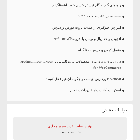
راهنمای گام به گام نوشتن کپشن خوب اینستاگرام
بسته نصبی قالب صحیفه 5.2.1
آموزش جلوگیری از حملات بروت فورس وردپرس
افزودن واحد ریال و تومان با افزونه Affiliate WP
متصل کردن وردپرس به تلگرام
درون‌ریزی و برون‌بری محصولات در ووکامرس با Product Import Export
for WooCommerce
Heartbeat وردپرس چیست و چگونه آن غیر فعال کنیم؟
اسکریپت اکانت ساز + پرداخت انلاین
تبلیغات متنی
بهترین سایت‌ خرید سرور مجازی
www.xscript.ir