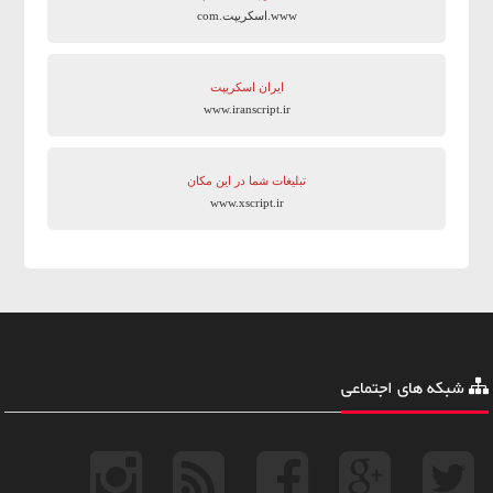
www.اسکریپت.com
ایران اسکریپت
www.iranscript.ir
تبلیغات شما در این مکان
www.xscript.ir
شبکه های اجتماعی