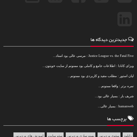
جدیدترین دیدگاه ها
Justice League vs. the Fatal Five : مرسی عالی بود استاد...
ویزای کانادا : اطلاعات جامع و کاملی بود ممنونم از سایت خوبتون...
لیان استور : مطلب مفید و کاربردی بود ممنونم...
نمره برتر : واقعا ممنونم...
شریف بار : بسیار عالی بود...
hamanweb : بسیار عالی...
برچسب ها
دانلود
سئوی وردپرس
بهینه سازی وردپرس
سئو سایت
اموزش های وردپرس