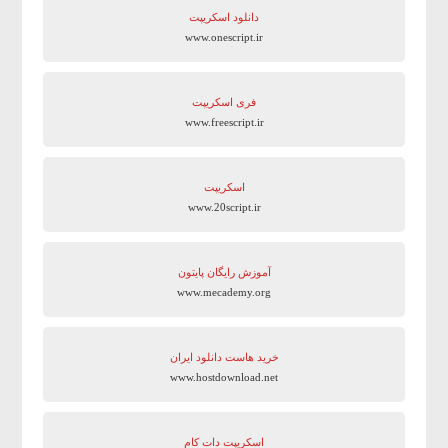
دانلود اسکریپت
www.onescript.ir
فری اسکریپت
www.freescript.ir
اسکریپت
www.20script.ir
آموزش رایگان پایتون
www.mecademy.org
خرید هاست دانلود ایران
www.hostdownload.net
اسکریپت دات کام