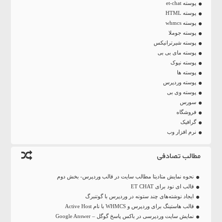
پوسته et-chat
پوسته HTML
پوسته whmcs
پوسته جوملا
پوسته شیرترانیکس
پوسته مای بی بی
پوسته نیوک
پوسته ها
پوسته وردپرس
پوسته وی بی
سورس
فروشگاه
گرافیک
نرم افزار وب
مطالب تصادفی
نحوه نمایش متادیتا مطالب سایت در قالب وردپرس- بخش دوم
قالب ای نود برای ET CHAT
ایجاد نوشته‌های چند ستونه در وردپرس با گوتنبرگ
قالب هاستینگ برای وردپرس و WHMCS با نام Active Host
نمایش سایت وردپرسی در باکس پاسخ گوگل – Google Answer