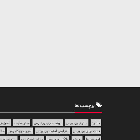
برچسب ها
دانلود
سئوی وردپرس
بهینه سازی وردپرس
سئو سایت
اموزش 
قالب برای وردپرس
افزایش امنیت وردپرس
افزونه ووکامرس
قالب 
اموزش ها
پوسته
پلاگین وردپرس
دانلود اسکریپت
سئو وردپر