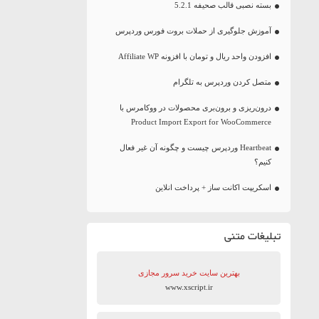
بسته نصبی قالب صحیفه 5.2.1
آموزش جلوگیری از حملات بروت فورس وردپرس
افزودن واحد ریال و تومان با افزونه Affiliate WP
متصل کردن وردپرس به تلگرام
درون‌ریزی و برون‌بری محصولات در ووکامرس با
Product Import Export for WooCommerce
Heartbeat وردپرس چیست و چگونه آن غیر فعال
کنیم؟
اسکریپت اکانت ساز + پرداخت انلاین
تبلیغات متنی
بهترین سایت‌ خرید سرور مجازی
www.xscript.ir