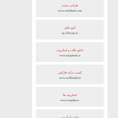
طراحی سایت
www.webishad.com
آپلود فایل
up.20script.ir
دانلود قالب و اسکریپت
www.ninjateam.ir
کسب درآمد فارکس
www.wolftrader.ir
اسکریپت ها
www.scriptha.ir
دانلود اسکریپت