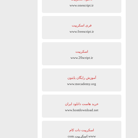
www.onescript.ir
فری اسکریپت
www.freescript.ir
اسکریپت
www.20script.ir
آموزش رایگان پایتون
www.mecademy.org
خرید هاست دانلود ایران
www.hostdownload.net
اسکریپت دات کام
www.اسکریپت.com