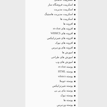
اسکریپت فروشگاه ساز
اسکریپت مدیریت
اسکریپت مدیریت هاستینگ
اسکریپت ها
افزونه ها
افزونه های et-chat
افزونه های WHMCS
افزونه های شیرترانیکس
افزونه های نیوک
افزونه های وردپرس
اموزش ها
اموزش های طراحی
اموزش های وب
پوسته et-chat
پوسته HTML
پوسته whmcs
پوسته جوملا
پوسته شیرترانیکس
پوسته مای بی بی
پوسته نیوک
پوسته ها
پوسته وردپرس