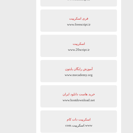
فری اسکریپت
www.freescript.ir
اسکریپت
www.20script.ir
آموزش رایگان پایتون
www.mecademy.org
خرید هاست دانلود ایران
www.hostdownload.net
اسکریپت دات کام
www.اسکریپت.com