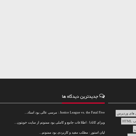
جدیدترین دیدگاه ها
Justice League vs. the Fatal Five : مرسی عالی بود استاد...
های وردپرس
HTML
ویزای کانادا : اطلاعات جامع و کاملی بود ممنونم از سایت خوبتون...
س
لیان استور : مطلب مفید و کاربردی بود ممنونم...