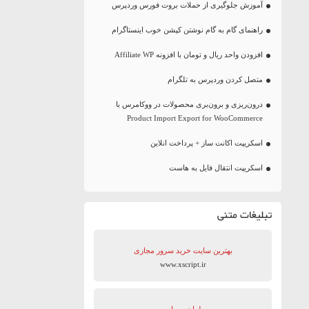
آموزش جلوگیری از حملات بروت فورس وردپرس
راهنمای گام به گام نوشتن کپشن خوب اینستاگرام
افزودن واحد ریال و تومان با افزونه Affiliate WP
متصل کردن وردپرس به تلگرام
درون‌ریزی و برون‌بری محصولات در ووکامرس با
Product Import Export for WooCommerce
اسکریپت اکانت ساز + پرداخت انلاین
اسکریپت انتقال فایل به هاست
تبلیغات متنی
بهترین سایت‌ خرید سرور مجازی
www.xscript.ir