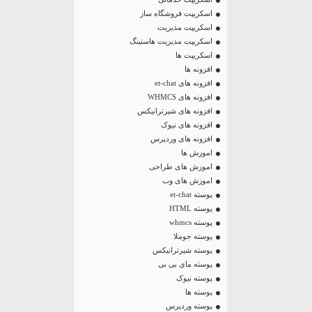
اسکریپت فروشگاه ساز
اسکریپت مدیریت
اسکریپت مدیریت هاستینگ
اسکریپت ها
افزونه ها
افزونه های et-chat
افزونه های WHMCS
افزونه های شیرترانیکس
افزونه های نیوک
افزونه های وردپرس
اموزش ها
اموزش های طراحی
اموزش های وب
پوسته et-chat
پوسته HTML
پوسته whmcs
پوسته جوملا
پوسته شیرترانیکس
پوسته مای بی بی
پوسته نیوک
پوسته ها
پوسته وردپرس