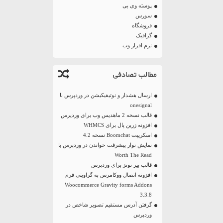
پوسته وی بی
سورس
فروشگاه
گرافیک
نرم افزار وب
مطالب تصادفی
ارسال هشدار و نوتیفیکیشن در وردپرس با
onesignal
قالب نسخه 2 ماهدیس وب برای وردپرس
افزونه زرین پال برای WHMCS
اسکریپت Boomchat نسخه 4.2
نمایش نوار پیشرفت خواندن در وردپرس با
Worth The Read
قالب بیر تونز برای وردپرس
افزونه اتصال ووکامرس به گراویتی فرم
Woocommerce Gravity forms Addons
3.3.8
گرفتن آدرس مستقیم تصویر شاخص در
وردپرس