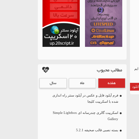
مطالب محبوب
ایم
هفته
ماه
سال
نلود
فرم آپلود فایل و عکس در آپلود سنتر راه اندازی
شده با اسکریپت کلیجا
اسکریپت گالری چندرسانه ای Simple Lightbox
Gallery
بسته نصبی قالب صحیفه 5.2.1