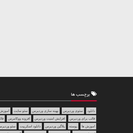
برچسب ها
دانلود
سئوی وردپرس
بهینه سازی وردپرس
سئو سایت
اموزش 
قالب برای وردپرس
افزایش امنیت وردپرس
افزونه ووکامرس
قالب 
اموزش ها
پوسته
پلاگین وردپرس
دانلود اسکریپت
سئو وردپر