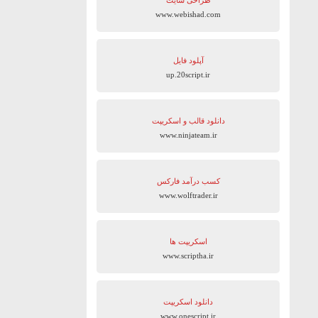
طراحی سایت
www.webishad.com
آپلود فایل
up.20script.ir
دانلود قالب و اسکریپت
www.ninjateam.ir
کسب درآمد فارکس
www.wolftrader.ir
اسکریپت ها
www.scriptha.ir
دانلود اسکریپت
www.onescript.ir