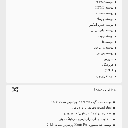
پوسته et-chat
پوسته HTML
پوسته whmcs
پوسته جوملا
پوسته شیرترانیکس
پوسته مای بی بی
پوسته نیوک
پوسته ها
پوسته وردپرس
پوسته وی بی
سورس
فروشگاه
گرافیک
نرم افزار وب
مطالب تصادفی
پوسته ثبت آگهی AdForest وردپرس نسخه 4.0.0
ایجاد لیست وظایف در وردپرس
همه چیز درباره ”نقل قول“ در وردپرس
۱۰۰ ایده جذاب برای ایمیل مارکتینگ موثر
پوسته چندمنظوره Hestia Pro وردپرس نسخه 2.4.0