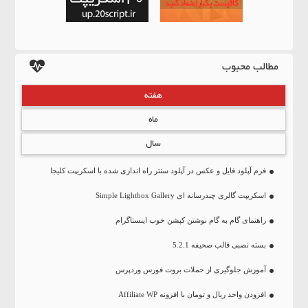
مطالب محبوب
هفته
ماه
سال
فرم آپلود فایل و عکس در آپلود سنتر راه اندازی شده با اسکریپت کلیجا
اسکریپت گالری چندرسانه ای Simple Lightbox Gallery
راهنمای گام به گام نوشتن کپشن خوب اینستاگرام
بسته نصبی قالب صحیفه 5.2.1
آموزش جلوگیری از حملات بروت فورس وردپرس
افزودن واحد ریال و تومان با افزونه Affiliate WP