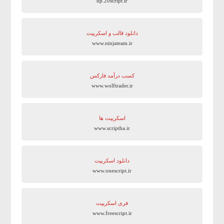
up.20script.ir
دانلود قالب و اسکریپت
www.ninjateam.ir
کسب درآمد فارکس
www.wolftrader.ir
اسکریپت ها
www.scriptha.ir
دانلود اسکریپت
www.onescript.ir
فری اسکریپت
www.freescript.ir