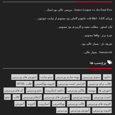
Justice League vs. the Fatal Five : مرسی عالی بود استاد...
ویزای کانادا : اطلاعات جامع و کاملی بود ممنونم از سایت خوبتون...
لیان استور : مطلب مفید و کاربردی بود ممنونم...
نمره برتر : واقعا ممنونم...
شریف بار : بسیار عالی بود...
hamanweb : بسیار عالی...
برچسب ها
دانلود
سئوی وردپرس
بهینه سازی وردپرس
سئو سایت
اموزش های وردپرس
قالب برای وردپرس
افزایش امنیت وردپرس
افزونه ووکامرس
قالب HTML
اموزش ها
پوسته
پلاگین وردپرس
دانلود اسکریپت
سئو وردپرس
کد های وردپرس
امنیت وردپرس
پوسته وردپرس
آموزش های وردپرس
کدهای وردپرس
قالب
سئو
افزونه های وردپرس
قالب وردپرس
ووکامرس
اسکریپت
افزونه
آموزش
افزونه وردپرس
آموزش وردپرس
وردپرس