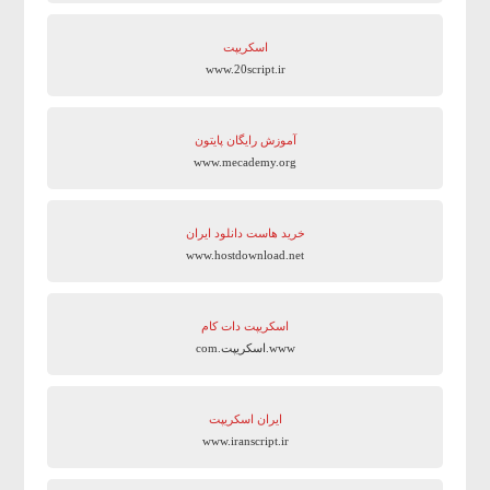
اسکریپت
www.20script.ir
آموزش رایگان پایتون
www.mecademy.org
خرید هاست دانلود ایران
www.hostdownload.net
اسکریپت دات کام
www.اسکریپت.com
ایران اسکریپت
www.iranscript.ir