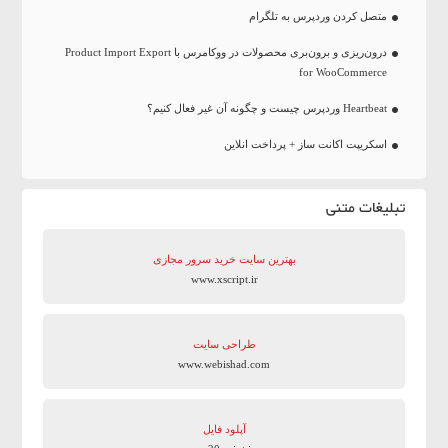
متصل کردن وردپرس به تلگرام
درون‌ریزی و برون‌بری محصولات در ووکامرس با Product Import Export
for WooCommerce
Heartbeat وردپرس چیست و چگونه آن غیر فعال کنیم؟
اسکریپت اکانت ساز + پرداخت انلاین
تبلیغات متنی
بهترین سایت‌ خرید سرور مجازی
www.xscript.ir
طراحی سایت
www.webishad.com
آپلود فایل