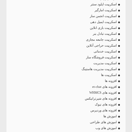
اسکریپت اپلود سنتر
اسکریپت امارگیر
اسکریپت انجمن ساز
اسکریپت ایمیل دهی
اسکریپت بازی انلاین
اسکریپت تبادل بنر
اسکریپت جامعه مجازی
اسکریپت حراجی آنلاین
اسکریپت خدماتی
اسکریپت فروشگاه ساز
اسکریپت مدیریت
اسکریپت مدیریت هاستینگ
اسکریپت ها
افزونه ها
افزونه های et-chat
افزونه های WHMCS
افزونه های شیرترانیکس
افزونه های نیوک
افزونه های وردپرس
اموزش ها
اموزش های طراحی
اموزش های وب