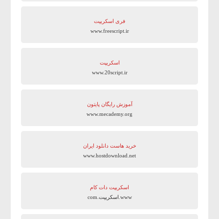
فری اسکریپت
www.freescript.ir
اسکریپت
www.20script.ir
آموزش رایگان پایتون
www.mecademy.org
خرید هاست دانلود ایران
www.hostdownload.net
اسکریپت دات کام
www.اسکریپت.com