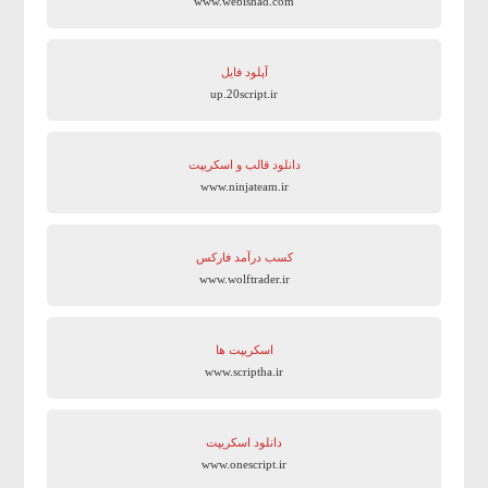
www.webishad.com
آپلود فایل
up.20script.ir
دانلود قالب و اسکریپت
www.ninjateam.ir
کسب درآمد فارکس
www.wolftrader.ir
اسکریپت ها
www.scriptha.ir
دانلود اسکریپت
www.onescript.ir