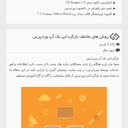
اسکریپت اپلود سنتر CF-Images 1.4
تغییر متن پاورقی در داشبورد وردپرس
افزونه ویرایشگر قالب مداد زرد Yellow Pencil نسخه 7.1.3
روش های مختلف بازگردانی بک آپ وردپرس
4,192 بازدید
بدون نظر
بازگردانی بک آپ وردپرس
شما نیاز دارید هنگام رخ دادن مشکلاتی مانند هک شدن یا از دست دادن اطلاعات و لغو
خدمات توسط میزبان وب در وب سایت ,پشتیبان گیری را بازیابی کنید. در این مقاله ما
به شما نحوه ی بازگرداندن وردپرس از فایل پشتیبانی را گام به گام آموزش میدهیم.