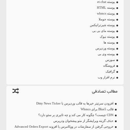
پوسته et-chat
پوسته HTML
پوسته whmcs
پوسته جوملا
پوسته شیرترانیکس
پوسته مای بی بی
پوسته نیوک
پوسته ها
پوسته وردپرس
پوسته وی بی
سورس
فروشگاه
گرافیک
نرم افزار وب
مطالب تصادفی
افزودن سرتیتر خبرها به قالب وردپرس با Ditty News Ticker
قالب Blue5 برای Whmcs
CDN چیست؟ چگونه کار می کند و چه تاثیری بر سئو دارد؟
حذف گزینه ویرایشگر از منو پیشخوان ودرپرس
خروجی گرفتن از سفارشات در ووکامرس با افزونه Advanced Orders Export