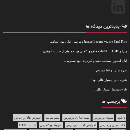
جدیدترین دیدگاه ها
Justice League vs. the Fatal Five : مرسی عالی بود استاد...
ویزای کانادا : اطلاعات جامع و کاملی بود ممنونم از سایت خوبتون...
لیان استور : مطلب مفید و کاربردی بود ممنونم...
نمره برتر : واقعا ممنونم...
شریف بار : بسیار عالی بود...
hamanweb : بسیار عالی...
برچسب ها
دانلود
سئوی وردپرس
بهینه سازی وردپرس
سئو سایت
اموزش های وردپرس
قالب برای وردپرس
افزایش امنیت وردپرس
افزونه ووکامرس
قالب HTML