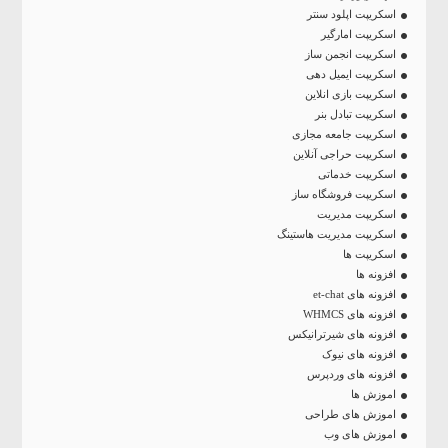
اسکریپت اپلود سنتر
اسکریپت امارگیر
اسکریپت انجمن ساز
اسکریپت ایمیل دهی
اسکریپت بازی انلاین
اسکریپت تبادل بنر
اسکریپت جامعه مجازی
اسکریپت حراجی آنلاین
اسکریپت خدماتی
اسکریپت فروشگاه ساز
اسکریپت مدیریت
اسکریپت مدیریت هاستینگ
اسکریپت ها
افزونه ها
افزونه های et-chat
افزونه های WHMCS
افزونه های شیرترانیکس
افزونه های نیوک
افزونه های وردپرس
اموزش ها
اموزش های طراحی
اموزش های وب