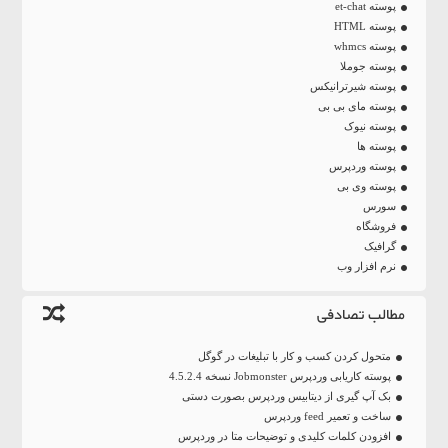
پوسته et-chat
پوسته HTML
پوسته whmcs
پوسته جوملا
پوسته شیرترانیکس
پوسته مای بی بی
پوسته نیوک
پوسته ها
پوسته وردپرس
پوسته وی بی
سورس
فروشگاه
گرافیک
نرم افزار وب
مطالب تصادفی
متحول کردن کسب و کار با تبلیغات در گوگل
پوسته کاریابی وردپرس Jobmonster نسخه 4.5.2.4
بک آپ گیری از دیتابیس وردپرس بصورت دستی
ساخت و تعمیر feed وردپرس
افزودن کلمات کلیدی و توضیحات متا در وردپرس