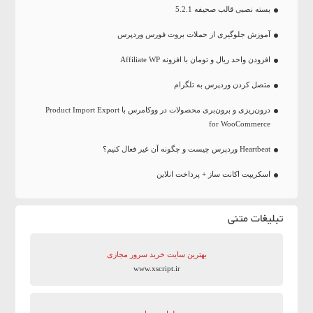
بسته نصبی قالب صحیفه 5.2.1
آموزش جلوگیری از حملات بروت فورس وردپرس
افزودن واحد ریال و تومان با افزونه Affiliate WP
متصل کردن وردپرس به تلگرام
درون‌ریزی و برون‌بری محصولات در ووکامرس با Product Import Export
for WooCommerce
Heartbeat وردپرس چیست و چگونه آن غیر فعال کنیم؟
اسکریپت اکانت ساز + پرداخت انلاین
تبلیغات متنی
بهترین سایت‌ خرید سرور مجازی
www.xscript.ir