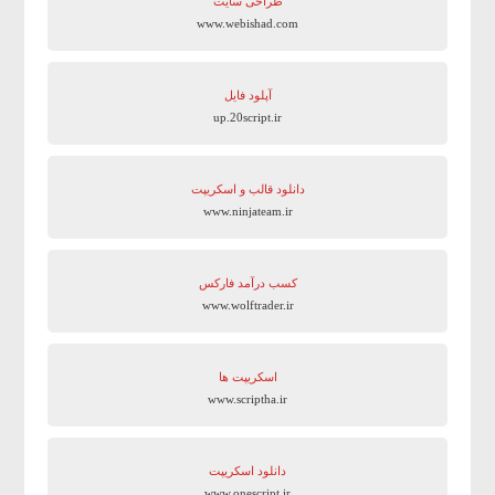
طراحی سایت
www.webishad.com
آپلود فایل
up.20script.ir
دانلود قالب و اسکریپت
www.ninjateam.ir
کسب درآمد فارکس
www.wolftrader.ir
اسکریپت ها
www.scriptha.ir
دانلود اسکریپت
www.onescript.ir