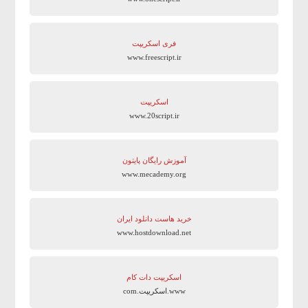
فری اسکریپت
www.freescript.ir
اسکریپت
www.20script.ir
آموزش رایگان پایتون
www.mecademy.org
خرید هاست دانلود ایران
www.hostdownload.net
اسکریپت دات کام
www.اسکریپت.com