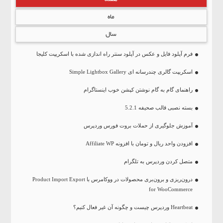
ماه
سال
فرم آپلود فایل و عکس در آپلود سنتر راه اندازی شده با اسکریپت کلیجا
اسکریپت گالری چندرسانه ای Simple Lightbox Gallery
راهنمای گام به گام نوشتن کپشن خوب اینستاگرام
بسته نصبی قالب صحیفه 5.2.1
آموزش جلوگیری از حملات بروت فورس وردپرس
افزودن واحد ریال و تومان با افزونه Affiliate WP
متصل کردن وردپرس به تلگرام
درون‌ریزی و برون‌بری محصولات در ووکامرس با Product Import Export
for WooCommerce
Heartbeat وردپرس چیست و چگونه آن غیر فعال کنیم؟