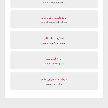
www.mecademy.org
خرید هاست دانلود ایران
www.hostdownload.net
اسکریپت دات کام
www.اسکریپت.com
ایران اسکریپت
www.iranscript.ir
تبلیغات شما در این مکان
www.xscript.ir