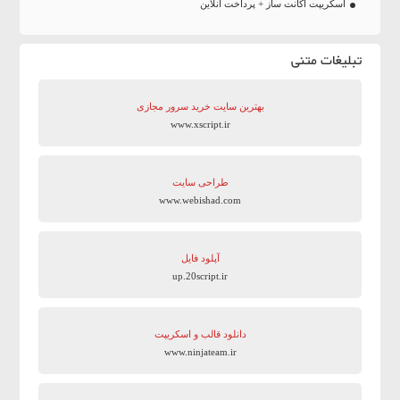
اسکریپت اکانت ساز + پرداخت انلاین
تبلیغات متنی
بهترین سایت‌ خرید سرور مجازی
www.xscript.ir
طراحی سایت
www.webishad.com
آپلود فایل
up.20script.ir
دانلود قالب و اسکریپت
www.ninjateam.ir