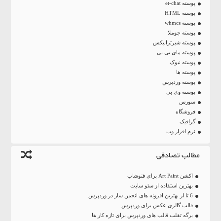
پوسته et-chat
پوسته HTML
پوسته whmcs
پوسته جوملا
پوسته شیرترانیکس
پوسته مای بی بی
پوسته نیوک
پوسته ها
پوسته وردپرس
پوسته وی بی
سورس
فروشگاه
گرافیک
نرم افزار وب
مطالب تصادفی
اکشن Art Paint برای فتوشاپ
بهترین استفاده از سئو سایت
6 تا از بهترین افزونه های انجمن ساز در وردپرس
قالب گالری عکس برای وردپرس
برگه تقلب قالب های وردپرس برای تازه کار ها