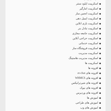
اسکریپت اپلود سنتر
اسکریپت امارگیر
اسکریپت انجمن ساز
اسکریپت ایمیل دهی
اسکریپت بازی انلاین
اسکریپت تبادل بنر
اسکریپت جامعه مجازی
اسکریپت حراجی آنلاین
اسکریپت خدماتی
اسکریپت فروشگاه ساز
اسکریپت مدیریت
اسکریپت مدیریت هاستینگ
اسکریپت ها
افزونه ها
افزونه های et-chat
افزونه های WHMCS
افزونه های شیرترانیکس
افزونه های نیوک
افزونه های وردپرس
اموزش ها
اموزش های طراحی
اموزش های وب