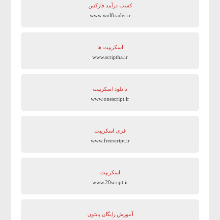
کسب درآمد فارکس
www.wolftrader.ir
اسکریپت ها
www.scriptha.ir
دانلود اسکریپت
www.onescript.ir
فری اسکریپت
www.freescript.ir
اسکریپت
www.20script.ir
آموزش رایگان پایتون