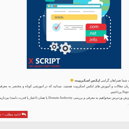
شما همراهان گرامی
ایـکـس اسـکـریـپـت
یان مقالات و آموزش های ایکس اسکریپت هستید، میدانید که در اموزشی کوتاه و مختصر به معرفی
اهیم به معرفی و بررسی Domain Authority یا همان (اعتبار یا قدرت دامنه) بپردازیم.
…
ادامه مطلب + دا