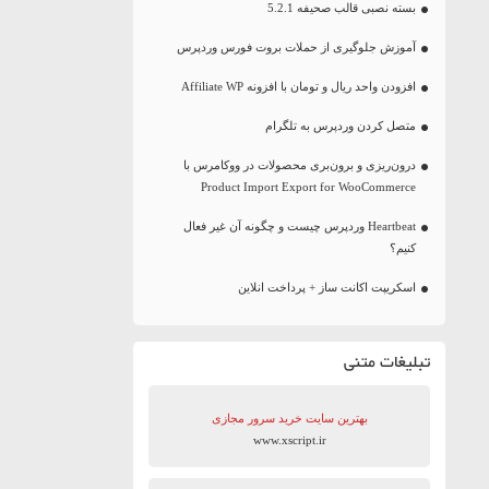
بسته نصبی قالب صحیفه 5.2.1
آموزش جلوگیری از حملات بروت فورس وردپرس
افزودن واحد ریال و تومان با افزونه Affiliate WP
متصل کردن وردپرس به تلگرام
درون‌ریزی و برون‌بری محصولات در ووکامرس با
Product Import Export for WooCommerce
Heartbeat وردپرس چیست و چگونه آن غیر فعال
کنیم؟
اسکریپت اکانت ساز + پرداخت انلاین
تبلیغات متنی
بهترین سایت‌ خرید سرور مجازی
www.xscript.ir