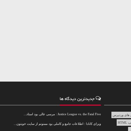
جدیدترین دیدگاه ها
Justice League vs. the Fatal Five : مرسی عالی بود استاد...
های وردپرس
HTML
ویزای کانادا : اطلاعات جامع و کاملی بود ممنونم از سایت خوبتون...
س