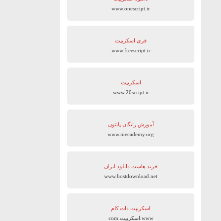
www.onescript.ir
فری اسکریپت
www.freescript.ir
اسکریپت
www.20script.ir
آموزش رایگان پایتون
www.mecademy.org
خرید هاست دانلود ایران
www.hostdownload.net
اسکریپت دات کام
www.اسکریپت.com