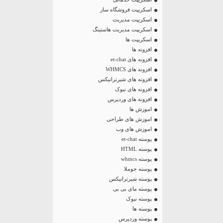
اسکریپت فروشگاه ساز
اسکریپت مدیریت
اسکریپت مدیریت هاستینگ
اسکریپت ها
افزونه ها
افزونه های et-chat
افزونه های WHMCS
افزونه های شیرترانیکس
افزونه های نیوک
افزونه های وردپرس
اموزش ها
اموزش های طراحی
اموزش های وب
پوسته et-chat
پوسته HTML
پوسته whmcs
پوسته جوملا
پوسته شیرترانیکس
پوسته مای بی بی
پوسته نیوک
پوسته ها
پوسته وردپرس