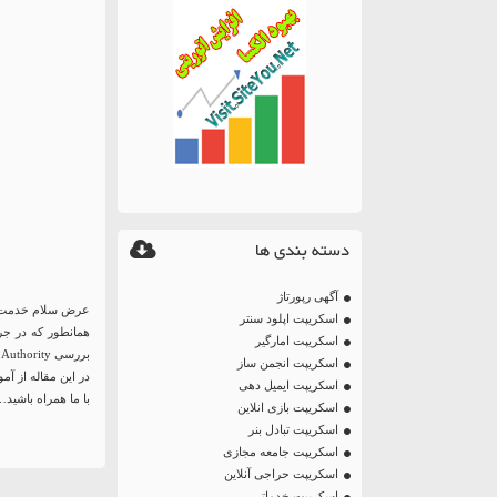
دسته بندی ها
آگهی رپورتاژ
عرض سلام خدمت 
اسکریپت اپلود سنتر
همانطور که در جر
اسکریپت امارگیر
بررسی Page Authority پرداختیم.
اسکریپت انجمن ساز
در این مقاله از آموزش وردپرس میخو
اسکریپت ایمیل دهی
با ما همراه باشید
اسکریپت بازی انلاین
اسکریپت تبادل بنر
اسکریپت جامعه مجازی
اسکریپت حراجی آنلاین
اسکریپت خدماتی