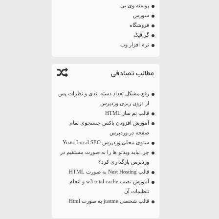
پوسته وی بی
سورس
فروشگاه
گرافیک
نرم افزار وب
مطالب تصادفی
رفع مشکل تعداد دسته بندی و نظرات پس
از درون ریزی وردپرس
قالب تم ساز HTML
آموزش افزودن باکس جستجوی تمام
صفحه در وردپرس
سئوی محلی وردپرس Yoast Local SEO
چرا نباید ویدئو ها را به صورت مستقیم در
وردپرس بارگذاری کرد؟
قالب Nest Hosting به صورت HTML
آموزش نصب w3 total cache و انجام
تنظیمات آن
قالب شخصی justme به صورت Html