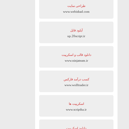
طراحی سایت
www.webishad.com
آپلود فایل
up.20script.ir
دانلود قالب و اسکریپت
www.ninjateam.ir
کسب درآمد فارکس
www.wolftrader.ir
اسکریپت ها
www.scriptha.ir
دانلود اسکریپت