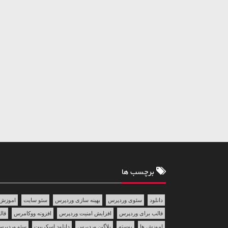
برچسب ها
دانلود
سئوی وردپرس
بهینه سازی وردپرس
سئو سایت
اموزش 
قالب برای وردپرس
افزایش امنیت وردپرس
افزونه ووکامرس
قالب 
اموزش ها
پوسته
پلاگین وردپرس
دانلود اسکریپت
سئو وردپر