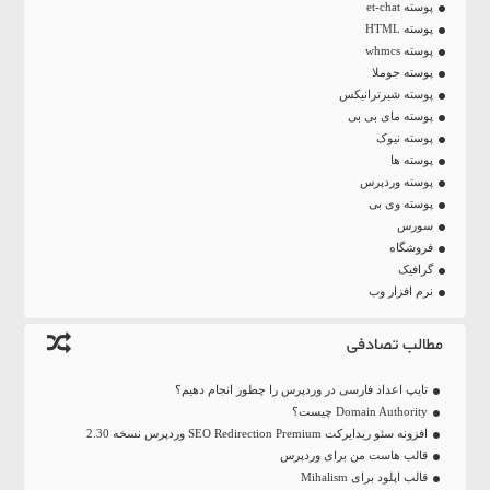
پوسته et-chat
پوسته HTML
پوسته whmcs
پوسته جوملا
پوسته شیرترانیکس
پوسته مای بی بی
پوسته نیوک
پوسته ها
پوسته وردپرس
پوسته وی بی
سورس
فروشگاه
گرافیک
نرم افزار وب
مطالب تصادفی
تایپ اعداد فارسی در وردپرس را چطور انجام دهیم؟
Domain Authority چیست؟
افزونه سئو ریدایرکت SEO Redirection Premium وردپرس نسخه 2.30
قالب هاست من برای وردپرس
قالب اپلود برای Mihalism