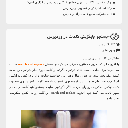
چگونه فایل HTML را بدون خطای ۴۰۴ در وردپرس بارگذاری کنیم؟
رتینا (Retina) کردن تصاویر در وردپرس
قالب شرکت سروای تی برای وردپرس
جستجو جایگزینی کلمات در وردپرس
3,587 بازدید
بدون نظر
جایگزینی کلمات در وردپرس
با افزونه ای که امروز خدمتتون معرفی می کنیم و اسمش
search and replace
هست
می تونید توی تمامی پست های خودتون بگردید و کلمه مورد نظر خودتون رو به یه
کلمه دیگه تغییر بدید. به عنوان مثال وقتی می خواستیم سایت رو از نام ایکس به ایکس
اسکریپت تغییر نام بدیم با این افزونه توی قسمت search کلمه ایکس و توی replace
کلمه ایکس اسکریپت رو وارد کردیم. الآن اگر توی سایت جستجو کنید کلمه ای به نام
میهن یافت نمی کنید چون افزونه search and replace این کلمه رو به ایکس اسکریپت
تغییر داده.