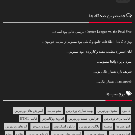
جدیدترین دیدگاه ها
Justice League vs. the Fatal Five : مرسی عالی بود استاد...
ویزای کانادا : اطلاعات جامع و کاملی بود ممنونم از سایت خوبتون...
لیان استور : مطلب مفید و کاربردی بود ممنونم...
نمره برتر : واقعا ممنونم...
شریف بار : بسیار عالی بود...
hamanweb : بسیار عالی...
برچسب ها
دانلود
سئوی وردپرس
بهینه سازی وردپرس
سئو سایت
اموزش های وردپرس
قالب برای وردپرس
افزایش امنیت وردپرس
افزونه ووکامرس
قالب HTML
اموزش ها
پوسته
پلاگین وردپرس
دانلود اسکریپت
سئو وردپرس
کد های وردپرس
امنیت وردپرس
پوسته وردپرس
آموزش های وردپرس
کدهای وردپرس
قالب
سئو