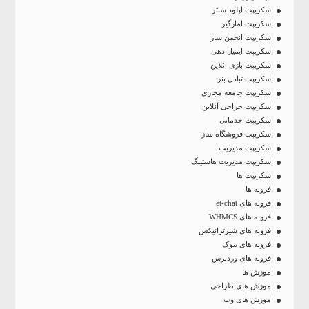
اسکریپت اپلود سنتر
اسکریپت امارگیر
اسکریپت انجمن ساز
اسکریپت ایمیل دهی
اسکریپت بازی انلاین
اسکریپت تبادل بنر
اسکریپت جامعه مجازی
اسکریپت حراجی آنلاین
اسکریپت خدماتی
اسکریپت فروشگاه ساز
اسکریپت مدیریت
اسکریپت مدیریت هاستینگ
اسکریپت ها
افزونه ها
افزونه های et-chat
افزونه های WHMCS
افزونه های شیرترانیکس
افزونه های نیوک
افزونه های وردپرس
اموزش ها
اموزش های طراحی
اموزش های وب