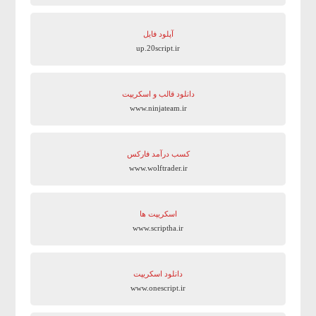
آپلود فایل
up.20script.ir
دانلود قالب و اسکریپت
www.ninjateam.ir
کسب درآمد فارکس
www.wolftrader.ir
اسکریپت ها
www.scriptha.ir
دانلود اسکریپت
www.onescript.ir