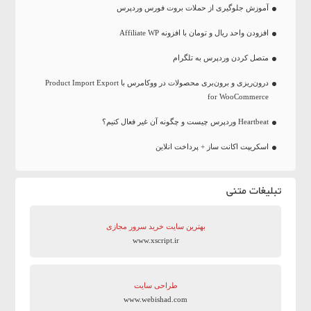
آموزش جلوگیری از حملات بروت فورس وردپرس
افزودن واحد ریال و تومان با افزونه Affiliate WP
متصل کردن وردپرس به تلگرام
درون‌ریزی و برون‌بری محصولات در ووکامرس با Product Import Export
for WooCommerce
Heartbeat وردپرس چیست و چگونه آن غیر فعال کنیم؟
اسکریپت اکانت ساز + پرداخت انلاین
تبلیغات متنی
بهترین سایت‌ خرید سرور مجازی
www.xscript.ir
طراحی سایت
www.webishad.com