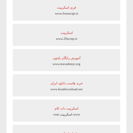
فری اسکریپت
www.freescript.ir
اسکریپت
www.20script.ir
آموزش رایگان پایتون
www.mecademy.org
خرید هاست دانلود ایران
www.hostdownload.net
اسکریپت دات کام
www.اسکریپت.com