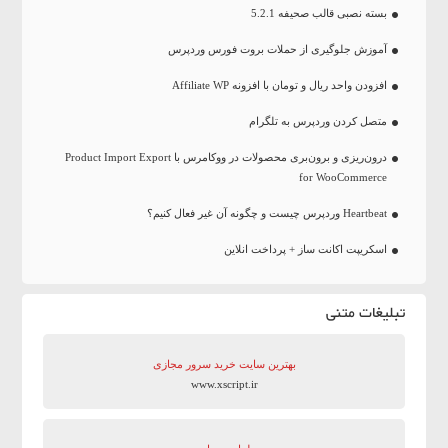
بسته نصبی قالب صحیفه 5.2.1
آموزش جلوگیری از حملات بروت فورس وردپرس
افزودن واحد ریال و تومان با افزونه Affiliate WP
متصل کردن وردپرس به تلگرام
درون‌ریزی و برون‌بری محصولات در ووکامرس با Product Import Export
for WooCommerce
Heartbeat وردپرس چیست و چگونه آن غیر فعال کنیم؟
اسکریپت اکانت ساز + پرداخت انلاین
تبلیغات متنی
بهترین سایت‌ خرید سرور مجازی
www.xscript.ir