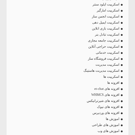
اسکریپت اپلود سنتر
اسکریپت امارگیر
اسکریپت انجمن ساز
اسکریپت ایمیل دهی
اسکریپت بازی انلاین
اسکریپت تبادل بنر
اسکریپت جامعه مجازی
اسکریپت حراجی آنلاین
اسکریپت خدماتی
اسکریپت فروشگاه ساز
اسکریپت مدیریت
اسکریپت مدیریت هاستینگ
اسکریپت ها
افزونه ها
افزونه های et-chat
افزونه های WHMCS
افزونه های شیرترانیکس
افزونه های نیوک
افزونه های وردپرس
اموزش ها
اموزش های طراحی
اموزش های وب