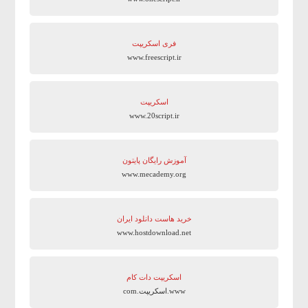
فری اسکریپت
www.freescript.ir
اسکریپت
www.20script.ir
آموزش رایگان پایتون
www.mecademy.org
خرید هاست دانلود ایران
www.hostdownload.net
اسکریپت دات کام
www.اسکریپت.com