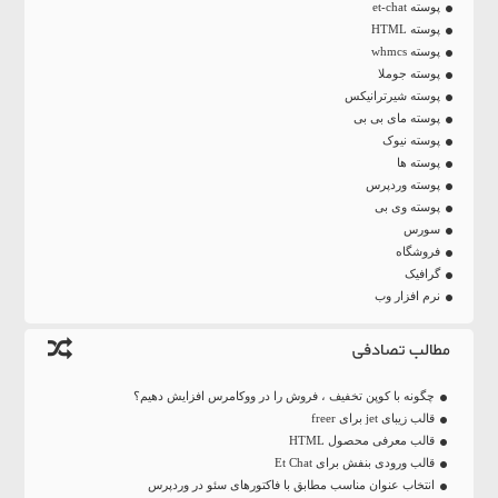
پوسته et-chat
پوسته HTML
پوسته whmcs
پوسته جوملا
پوسته شیرترانیکس
پوسته مای بی بی
پوسته نیوک
پوسته ها
پوسته وردپرس
پوسته وی بی
سورس
فروشگاه
گرافیک
نرم افزار وب
مطالب تصادفی
چگونه با کوپن تخفیف ، فروش را در ووکامرس افزایش دهیم؟
قالب زیبای jet برای freer
قالب معرفی محصول HTML
قالب ورودی بنفش برای Et Chat
انتخاب عنوان مناسب مطابق با فاکتورهای سئو در وردپرس