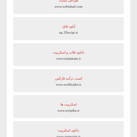
طراحی سایت
www.webishad.com
آپلود فایل
up.20script.ir
دانلود قالب و اسکریپت
www.ninjateam.ir
کسب درآمد فارکس
www.wolftrader.ir
اسکریپت ها
www.scriptha.ir
دانلود اسکریپت
www.onescript.ir