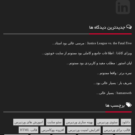
جدیدترین دیدگاه ها
Justice League vs. the Fatal Five : مرسی عالی بود استاد...
ویزای کانادا : اطلاعات جامع و کاملی بود ممنونم از سایت خوبتون...
لیان استور : مطلب مفید و کاربردی بود ممنونم...
نمره برتر : واقعا ممنونم...
شریف بار : بسیار عالی بود...
hamanweb : بسیار عالی...
برچسب ها
دانلود
سئوی وردپرس
بهینه سازی وردپرس
سئو سایت
اموزش های وردپرس
قالب برای وردپرس
افزایش امنیت وردپرس
افزونه ووکامرس
قالب HTML