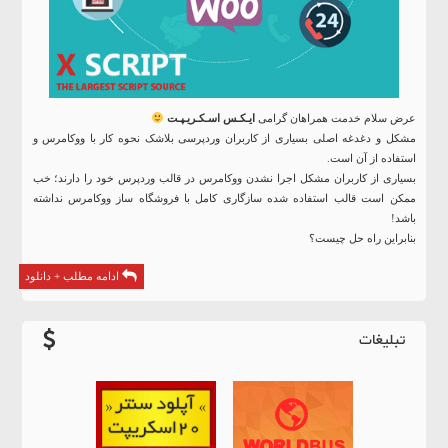
عرض سلام خدمت همراهان گرامی
ایـکـس اسـکـریـپـت
مشکل و دغدغه اصلی بسیاری از کاربران وردپرسی بلاشک نحوه کار با ووکامرس و
استفاده از آن است.
بسیاری از کاربران مشکل اجرا نشدن ووکامرس در قالب وردپرس خود را دارند؛ خب
ممکن است قالب استفاده شده سازگاری کامل با فروشگاه ساز ووکامرس نداشته
باشد!
بنابراین راه حل چیست؟
ادامه مطلب + دانلود
تبلیغات