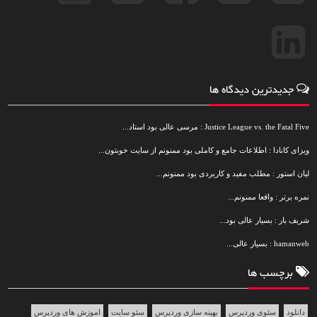
جدیدترین دیدگاه ها
Justice League vs. the Fatal Five : مرسی عالی بود استاد...
ویزای کانادا : اطلاعات جامع و کاملی بود ممنونم از سایت خوبتون...
لیان استور : مطلب مفید و کاربردی بود ممنونم...
نمره برتر : واقعا ممنونم...
شریف بار : بسیار عالی بود...
hamanweb : بسیار عالی...
برچسب ها
دانلود
سئوی وردپرس
بهینه سازی وردپرس
سئو سایت
اموزش های وردپرس