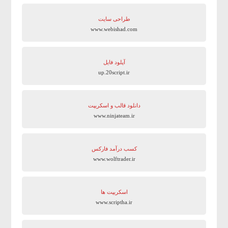
طراحی سایت
www.webishad.com
آپلود فایل
up.20script.ir
دانلود قالب و اسکریپت
www.ninjateam.ir
کسب درآمد فارکس
www.wolftrader.ir
اسکریپت ها
www.scriptha.ir