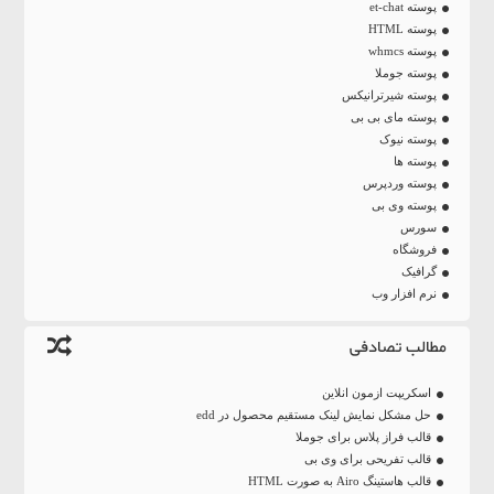
پوسته et-chat
پوسته HTML
پوسته whmcs
پوسته جوملا
پوسته شیرترانیکس
پوسته مای بی بی
پوسته نیوک
پوسته ها
پوسته وردپرس
پوسته وی بی
سورس
فروشگاه
گرافیک
نرم افزار وب
مطالب تصادفی
اسکریپت ازمون انلاین
حل مشکل نمایش لینک مستقیم محصول در edd
قالب فراز پلاس برای جوملا
قالب تفریحی برای وی بی
قالب هاستینگ Airo به صورت HTML