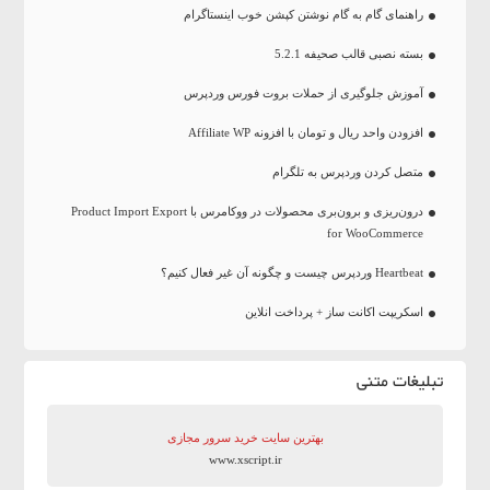
راهنمای گام به گام نوشتن کپشن خوب اینستاگرام
بسته نصبی قالب صحیفه 5.2.1
آموزش جلوگیری از حملات بروت فورس وردپرس
افزودن واحد ریال و تومان با افزونه Affiliate WP
متصل کردن وردپرس به تلگرام
درون‌ریزی و برون‌بری محصولات در ووکامرس با Product Import Export
for WooCommerce
Heartbeat وردپرس چیست و چگونه آن غیر فعال کنیم؟
اسکریپت اکانت ساز + پرداخت انلاین
تبلیغات متنی
بهترین سایت‌ خرید سرور مجازی
www.xscript.ir