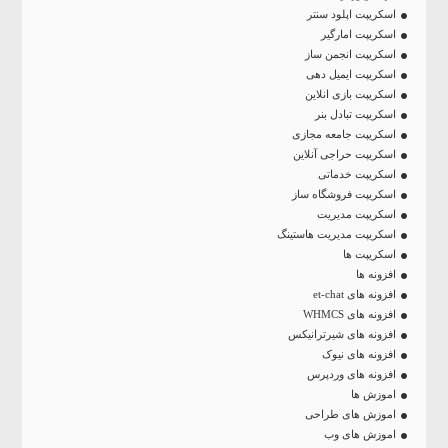
اسکریپت اپلود سنتر
اسکریپت امارگیر
اسکریپت انجمن ساز
اسکریپت ایمیل دهی
اسکریپت بازی انلاین
اسکریپت تبادل بنر
اسکریپت جامعه مجازی
اسکریپت حراجی آنلاین
اسکریپت خدماتی
اسکریپت فروشگاه ساز
اسکریپت مدیریت
اسکریپت مدیریت هاستینگ
اسکریپت ها
افزونه ها
افزونه های et-chat
افزونه های WHMCS
افزونه های شیرترانیکس
افزونه های نیوک
افزونه های وردپرس
اموزش ها
اموزش های طراحی
اموزش های وب