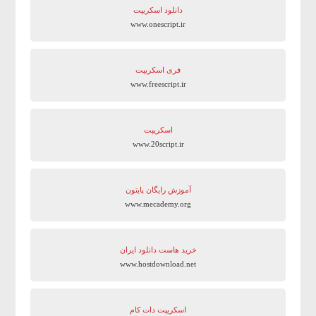
دانلود اسکریپت
www.onescript.ir
فری اسکریپت
www.freescript.ir
اسکریپت
www.20script.ir
آموزش رایگان پایتون
www.mecademy.org
خرید هاست دانلود ایران
www.hostdownload.net
اسکریپت دات کام