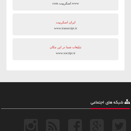
www.اسکریپت.com
ایران اسکریپت
www.iranscript.ir
تبلیغات شما در این مکان
www.xscript.ir
شبکه های اجتماعی