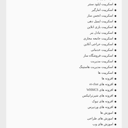
اسکریپت اپلود سنتر
اسکریپت امارگیر
اسکریپت انجمن ساز
اسکریپت ایمیل دهی
اسکریپت بازی انلاین
اسکریپت تبادل بنر
اسکریپت جامعه مجازی
اسکریپت حراجی آنلاین
اسکریپت خدماتی
اسکریپت فروشگاه ساز
اسکریپت مدیریت
اسکریپت مدیریت هاستینگ
اسکریپت ها
افزونه ها
افزونه های et-chat
افزونه های WHMCS
افزونه های شیرترانیکس
افزونه های نیوک
افزونه های وردپرس
اموزش ها
اموزش های طراحی
اموزش های وب