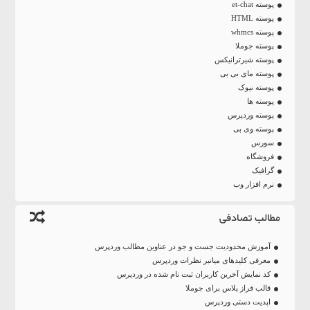
پوسته et-chat
پوسته HTML
پوسته whmcs
پوسته جوملا
پوسته شیرترانیکس
پوسته مای بی بی
پوسته نیوک
پوسته ها
پوسته وردپرس
پوسته وی بی
سورس
فروشگاه
گرافیک
نرم افزار وب
مطالب تصادفی
آموزش محدودیت جست و جو در عناوین مطالب وردپرس
معرفی کلیدهای میانبر نظرات وردپرس
کد نمایش آخرین کاربران ثبت نام شده در وردپرس
قالب فراز پلاس برای جوملا
اپدیت دستی وردپرس