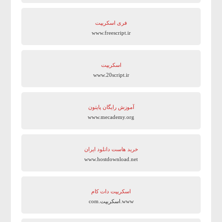
فری اسکریپت
www.freescript.ir
اسکریپت
www.20script.ir
آموزش رایگان پایتون
www.mecademy.org
خرید هاست دانلود ایران
www.hostdownload.net
اسکریپت دات کام
www.اسکریپت.com