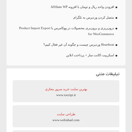
افزودن واحد ریال و تومان با افزونه Affiliate WP
متصل کردن وردپرس به تلگرام
درون‌ریزی و برون‌بری محصولات در ووکامرس با Product Import Export
for WooCommerce
Heartbeat وردپرس چیست و چگونه آن غیر فعال کنیم؟
اسکریپت اکانت ساز + پرداخت انلاین
تبلیغات متنی
بهترین سایت‌ خرید سرور مجازی
www.xscript.ir
طراحی سایت
www.webishad.com