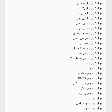
اسکریپت اپلود سنتر
اسکریپت امارگیر
اسکریپت انجمن ساز
اسکریپت ایمیل دهی
اسکریپت بازی انلاین
اسکریپت تبادل بنر
اسکریپت جامعه مجازی
اسکریپت حراجی آنلاین
اسکریپت خدماتی
اسکریپت فروشگاه ساز
اسکریپت مدیریت
اسکریپت مدیریت هاستینگ
اسکریپت ها
افزونه ها
افزونه های et-chat
افزونه های WHMCS
افزونه های شیرترانیکس
افزونه های نیوک
افزونه های وردپرس
اموزش ها
اموزش های طراحی
اموزش های وب