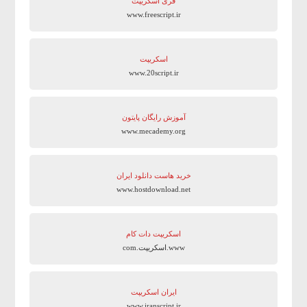
فری اسکریپت
www.freescript.ir
اسکریپت
www.20script.ir
آموزش رایگان پایتون
www.mecademy.org
خرید هاست دانلود ایران
www.hostdownload.net
اسکریپت دات کام
www.اسکریپت.com
ایران اسکریپت
www.iranscript.ir