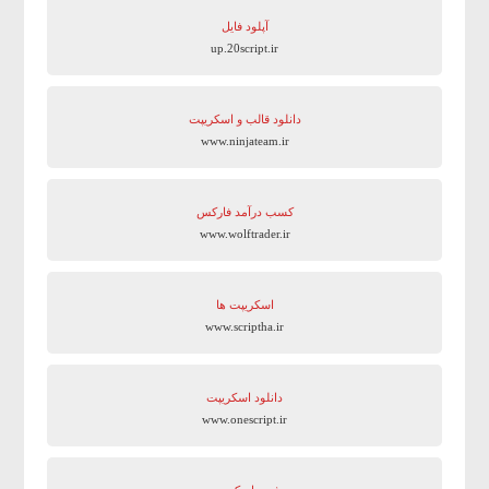
آپلود فایل
up.20script.ir
دانلود قالب و اسکریپت
www.ninjateam.ir
کسب درآمد فارکس
www.wolftrader.ir
اسکریپت ها
www.scriptha.ir
دانلود اسکریپت
www.onescript.ir