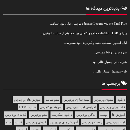
جدیدترین دیدگاه ها
Justice League vs. the Fatal Five : مرسی عالی بود استاد...
ویزای کانادا : اطلاعات جامع و کاملی بود ممنونم از سایت خوبتون...
لیان استور : مطلب مفید و کاربردی بود ممنونم...
نمره برتر : واقعا ممنونم...
شریف بار : بسیار عالی بود...
hamanweb : بسیار عالی...
برچسب ها
دانلود
سئوی وردپرس
بهینه سازی وردپرس
سئو سایت
اموزش های وردپرس
قالب برای وردپرس
افزایش امنیت وردپرس
افزونه ووکامرس
قالب HTML
اموزش ها
پوسته
پلاگین وردپرس
دانلود اسکریپت
سئو وردپرس
کد های وردپرس
امنیت وردپرس
پوسته وردپرس
آموزش های وردپرس
کدهای وردپرس
قالب
سئو
افزونه های وردپرس
قالب وردپرس
ووکامرس
اسکریپت
افزونه
آموزش