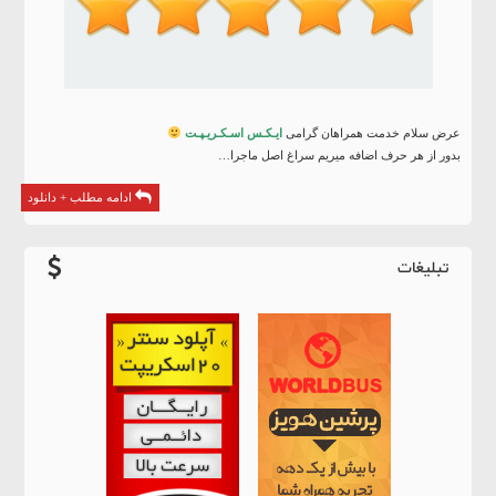
عرض سلام خدمت همراهان گرامی
ایـکـس اسـکـریـپـت
بدور از هر حرف اضافه میریم سراغ اصل ماجرا…
ادامه مطلب + دانلود
تبلیغات