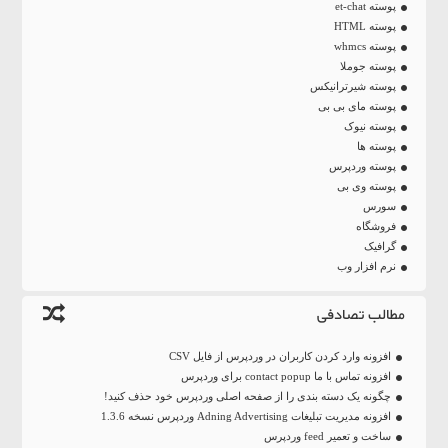
پوسته et-chat
پوسته HTML
پوسته whmcs
پوسته جوملا
پوسته شیرترانیکس
پوسته مای بی بی
پوسته نیوک
پوسته ها
پوسته وردپرس
پوسته وی بی
سورس
فروشگاه
گرافیک
نرم افزار وب
مطالب تصادفی
افزونه وارد کردن کاربران در وردپرس از فایل CSV
افزونه تماس با ما contact popup برای وردپرس
چگونه یک دسته بندی را از صفحه اصلی وردپرس خود حذف کنید!
افزونه مدیریت تبلیغات Adning Advertising وردپرس نسخه 1.3.6
ساخت و تعمیر feed وردپرس