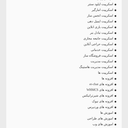
اسکریپت اپلود سنتر
اسکریپت امارگیر
اسکریپت انجمن ساز
اسکریپت ایمیل دهی
اسکریپت بازی انلاین
اسکریپت تبادل بنر
اسکریپت جامعه مجازی
اسکریپت حراجی آنلاین
اسکریپت خدماتی
اسکریپت فروشگاه ساز
اسکریپت مدیریت
اسکریپت مدیریت هاستینگ
اسکریپت ها
افزونه ها
افزونه های et-chat
افزونه های WHMCS
افزونه های شیرترانیکس
افزونه های نیوک
افزونه های وردپرس
اموزش ها
اموزش های طراحی
اموزش های وب