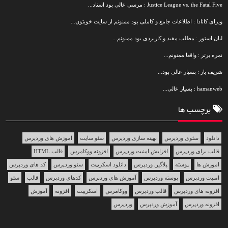
Justice League vs. the Fatal Five : مرسی عالی بود استاد...
ویزای کانادا : اطلاعات جامع و کاملی بود ممنونم از سایت خوبتون...
لیان استور : مطلب مفید و کاربردی بود ممنونم...
نمره برتر : واقعا ممنونم...
شریف بار : بسیار عالی بود...
hamanweb : بسیار عالی...
برچسب ها
دانلود
سئوی وردپرس
بهینه سازی وردپرس
سئو سایت
اموزش های وردپرس
قالب برای وردپرس
افزایش امنیت وردپرس
افزونه ووکامرس
قالب HTML
اموزش ها
پوسته
پلاگین وردپرس
دانلود اسکریپت
سئو وردپرس
کد های وردپرس
امنیت وردپرس
پوسته وردپرس
آموزش های وردپرس
کدهای وردپرس
قالب
سئو
افزونه های وردپرس
قالب وردپرس
ووکامرس
اسکریپت
افزونه
آموزش
افزونه وردپرس
آموزش وردپرس
وردپرس