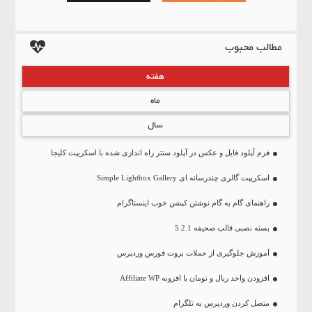
مطالب محبوب
هفته
ماه
سال
فرم آپلود فایل و عکس در آپلود سنتر راه اندازی شده با اسکریپت کلیجا
اسکریپت گالری چندرسانه ای Simple Lightbox Gallery
راهنمای گام به گام نوشتن کپشن خوب اینستاگرام
بسته نصبی قالب صحیفه 5.2.1
آموزش جلوگیری از حملات بروت فورس وردپرس
افزودن واحد ریال و تومان با افزونه Affiliate WP
متصل کردن وردپرس به تلگرام