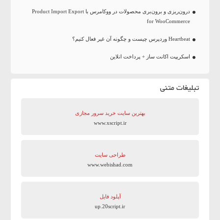
درون‌ریزی و برون‌بری محصولات در ووکامرس با Product Import Export
for WooCommerce
Heartbeat وردپرس چیست و چگونه آن غیر فعال کنیم؟
اسکریپت اکانت ساز + پرداخت انلاین
تبلیغات متنی
بهترین سایت‌ خرید سرور مجازی
www.xscript.ir
طراحی سایت
www.webishad.com
آپلود فایل
up.20script.ir