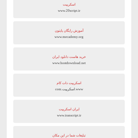
اسکریپت
www.20script.ir
آموزش رایگان پایتون
www.mecademy.org
خرید هاست دانلود ایران
www.hostdownload.net
اسکریپت دات کام
www.اسکریپت.com
ایران اسکریپت
www.iranscript.ir
تبلیغات شما در این مکان