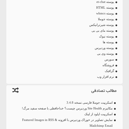
پوسته et-chat
پوسته HTML
پوسته whmcs
پوسته جوملا
پوسته شیرترانیکس
پوسته مای بی بی
پوسته نیوک
پوسته ها
پوسته وردپرس
پوسته وی بی
سورس
فروشگاه
گرافیک
نرم افزار وب
مطالب تصادفی
اسکریپت جوملا فارسی نسخه 3.4.8
مکانیزم Site Health وردپرس چیست؟ خداحافظی با صفحه سفید مرگ!
اسکریپت اپلود از لینک
نمایش تصاویر در خوراک وردپرس با افزونه Featured Images in RSS &
Mailchimp Email