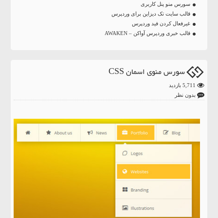
سورس منو پنل کاربری
قالب سایت تک دیزاین برای وردپرس
غیرفعال کردن فید وردپرس
قالب خبری وردپرس آواکن – AWAKEN
سورس منوی اسمان CSS
5,711 بازدید
بدون نظر