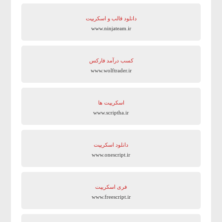
دانلود قالب و اسکریپت
www.ninjateam.ir
کسب درآمد فارکس
www.wolftrader.ir
اسکریپت ها
www.scriptha.ir
دانلود اسکریپت
www.onescript.ir
فری اسکریپت
www.freescript.ir