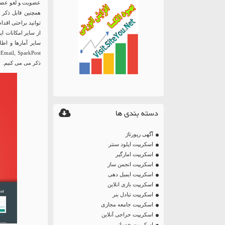
عضویت و لغو عضوی
همچنین قابل ذکر 
توانید براحتی اقدا
از سایر امکانات ا
ذکر می می کنیم.
دسته بندی ها
آگهی رپورتاژ
اسکریپت اپلود سنتر
اسکریپت امارگیر
اسکریپت انجمن ساز
اسکریپت ایمیل دهی
اسکریپت بازی انلاین
اسکریپت تبادل بنر
اسکریپت جامعه مجازی
اسکریپت حراجی آنلاین
اسکریپت خدماتی