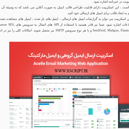
ت در خبرنامه اشاره نمود.
است ، این اسکریپت دارای قابلیت طراحی قالب ایمیل به صورت آنلاین می باشد که به وسیله آن 
م به ایجاد قالب برای ایمیل های ارسالی خود کنید.
ین اسکریپت می توان به گزارشات ایمیل های ارسالی ، ایمیل های باز شده ، ایمیل های مشاهده نشده
سایر آمارها و اطلاعات اشاره نمود. شما نیز قادر هستید با استفاده از API های اتصال ب
SendGrid, Mailgun, ElasticEmail, SparkPost و یا هر نوع سرویس SMTP نیز متصل شوید. امکانات کلی را نیز د