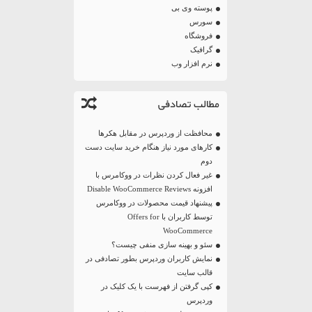
پوسته وی بی
سورس
فروشگاه
گرافیک
نرم افزار وب
مطالب تصادفی
محافظت از وردپرس در مقابل هکرها
کارهای مورد نیاز هنگام خرید سایت دست
دوم
غیر فعال کردن نظرات در ووکامرس با
افزونه Disable WooCommerce Reviews
پیشنهاد قیمت محصولات در ووکامرس
توسط کاربران با Offers for
WooCommerce
سئو و بهینه سازی منفی چیست؟
نمایش کاربران وردپرس بطور تصادفی در
قالب سایت
کپی گرفتن از فهرست با یک کلیک در
وردپرس