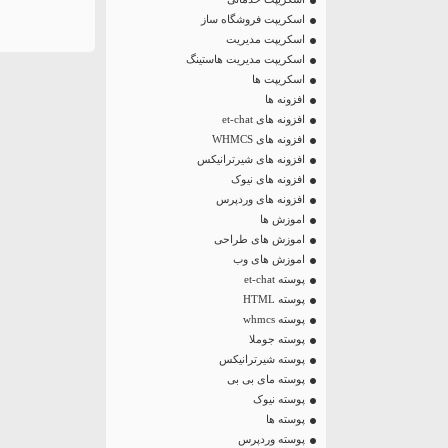
اسکریپت فروشگاه ساز
اسکریپت مدیریت
اسکریپت مدیریت هاستینگ
اسکریپت ها
افزونه ها
افزونه های et-chat
افزونه های WHMCS
افزونه های شیرترانیکس
افزونه های نیوک
افزونه های وردپرس
اموزش ها
اموزش های طراحی
اموزش های وب
پوسته et-chat
پوسته HTML
پوسته whmcs
پوسته جوملا
پوسته شیرترانیکس
پوسته مای بی بی
پوسته نیوک
پوسته ها
پوسته وردپرس