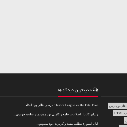
جدیدترین دیدگاه ها
Justice League vs. the Fatal Five : مرسی عالی بود استاد...
های وردپرس
HTML
ویزای کانادا : اطلاعات جامع و کاملی بود ممنونم از سایت خوبتون...
س
لیان استور : مطلب مفید و کاربردی بود ممنونم...