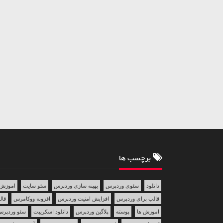
برچسب ها
دانلود
سئوی وردپرس
بهینه سازی وردپرس
سئو سایت
اموزش 
قالب برای وردپرس
افزایش امنیت وردپرس
افزونه ووکامرس
قالب 
اموزش ها
پوسته
پلاگین وردپرس
دانلود اسکریپت
سئو وردپر