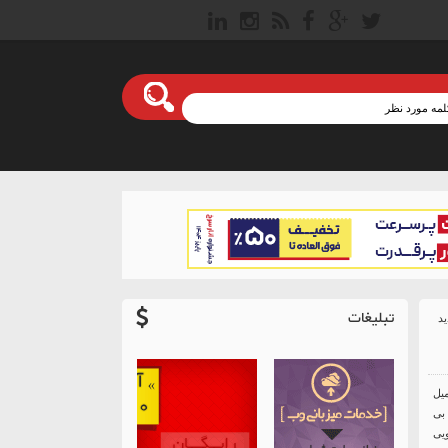
تبلیغات
میل
 بی
ویی