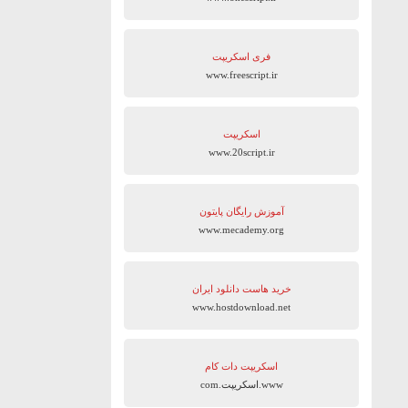
فری اسکریپت
www.freescript.ir
اسکریپت
www.20script.ir
آموزش رایگان پایتون
www.mecademy.org
خرید هاست دانلود ایران
www.hostdownload.net
اسکریپت دات کام
www.اسکریپت.com