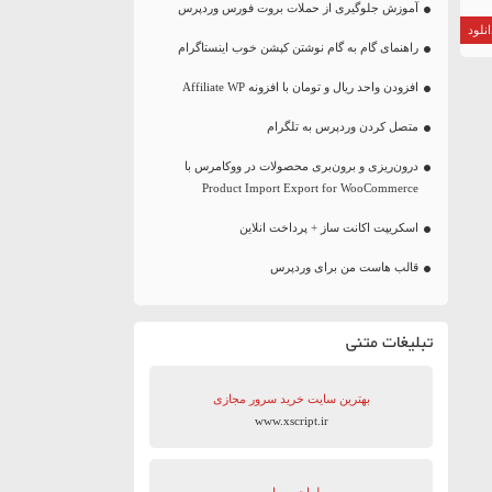
آموزش جلوگیری از حملات بروت فورس وردپرس
نلود
راهنمای گام به گام نوشتن کپشن خوب اینستاگرام
افزودن واحد ریال و تومان با افزونه Affiliate WP
متصل کردن وردپرس به تلگرام
درون‌ریزی و برون‌بری محصولات در ووکامرس با
Product Import Export for WooCommerce
اسکریپت اکانت ساز + پرداخت انلاین
قالب هاست من برای وردپرس
تبلیغات متنی
بهترین سایت‌ خرید سرور مجازی
www.xscript.ir