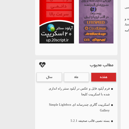
می
 و
ه سرویس های Amazon SES,
ر ادامه
مطالب محبوب
هفته
ماه
سال
فرم آپلود فایل و عکس در آپلود سنتر راه اندازی
شده با اسکریپت کلیجا
اسکریپت گالری چندرسانه ای Simple Lightbox
Gallery
بسته نصبی قالب صحیفه 5.2.1