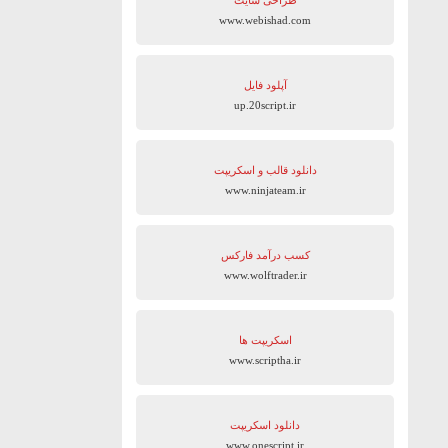
طراحی سایت
www.webishad.com
آپلود فایل
up.20script.ir
دانلود قالب و اسکریپت
www.ninjateam.ir
کسب درآمد فارکس
www.wolftrader.ir
اسکریپت ها
www.scriptha.ir
دانلود اسکریپت
www.onescript.ir