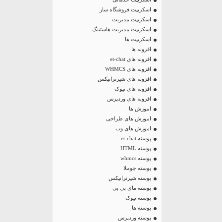
اسکریپت فروشگاه ساز
اسکریپت مدیریت
اسکریپت مدیریت هاستینگ
اسکریپت ها
افزونه ها
افزونه های et-chat
افزونه های WHMCS
افزونه های شیرترانیکس
افزونه های نیوک
افزونه های وردپرس
اموزش ها
اموزش های طراحی
اموزش های وب
پوسته et-chat
پوسته HTML
پوسته whmcs
پوسته جوملا
پوسته شیرترانیکس
پوسته مای بی بی
پوسته نیوک
پوسته ها
پوسته وردپرس