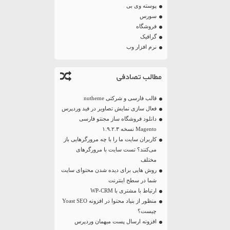
پوسته وی بی
سورس
فروشگاه
گرافیک
نرم افزار وب
مطالب تصادفی
قالب فارسی و شرکتی nutheme
فعال سازی نمایش تصاویر در فید وردپرس
دانلود فروشگاه ساز مجنتو فارسی
Magento نسخه ۱.۹.۲.۳
کاربران سایت ما را با چه مرورگر‌هایی باز
می‌کنند؟ تست سایت با مرورگر‌های
مختلف
روش هایی برای دیده شدن محتوای سایت
شما در سطح اینترنت
ارتباط با مشتری با WP-CRM
منظور از بنیاد محتوا در افزونه Yoast SEO
چیست؟
افزونه ارسال پست میهمان وردپرس