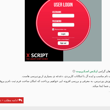
ان گرامی
ایـکـس اسـکـریـپـت
🙂
نام مناسب و ایده آل با امکانات کاربردی، دغدغه ی بسیاری از وردپرسی هاست.
آموزش وردپرس، به معرفی و بررسی افزونه ایی خواهیم پرداخت که امکان ساخت فرم ثبت نام و پروفا
شما ایجا میکند.
…
ادامه مطلب + دا