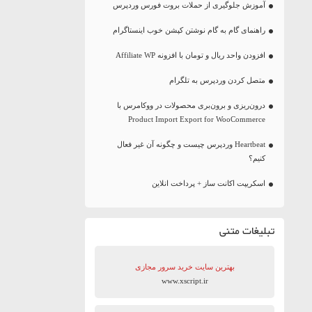
آموزش جلوگیری از حملات بروت فورس وردپرس
راهنمای گام به گام نوشتن کپشن خوب اینستاگرام
افزودن واحد ریال و تومان با افزونه Affiliate WP
متصل کردن وردپرس به تلگرام
درون‌ریزی و برون‌بری محصولات در ووکامرس با
Product Import Export for WooCommerce
Heartbeat وردپرس چیست و چگونه آن غیر فعال
کنیم؟
اسکریپت اکانت ساز + پرداخت انلاین
تبلیغات متنی
بهترین سایت‌ خرید سرور مجازی
www.xscript.ir