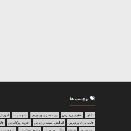
برچسب ها
دانلود
سئوی وردپرس
بهینه سازی وردپرس
سئو سایت
اموزش 
قالب برای وردپرس
افزایش امنیت وردپرس
افزونه ووکامرس
قالب 
اموزش ها
پوسته
پلاگین وردپرس
دانلود اسکریپت
سئو وردپر