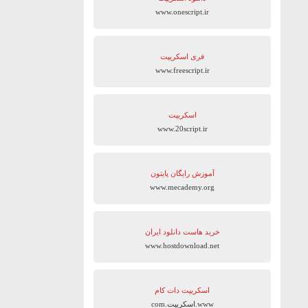
www.onescript.ir
فری اسکریپت
www.freescript.ir
اسکریپت
www.20script.ir
آموزش رایگان پایتون
www.mecademy.org
خرید هاست دانلود ایران
www.hostdownload.net
اسکریپت دات کام
www.اسکریپت.com