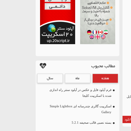
مطالب محبوب
هفته
ماه
سال
فرم آپلود فایل و عکس در آپلود سنتر راه اندازی
شده با اسکریپت کلیجا
یل
اسکریپت گالری چندرسانه ای Simple Lightbox
Gallery
نلود
بسته نصبی قالب صحیفه 5.2.1