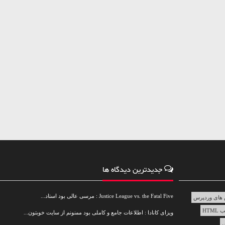
جدیدترین دیدگاه ها
Justice League vs. the Fatal Five : مرسی عالی بود استاد...
های وردپرس
HTML
ویزای کانادا : اطلاعات جامع و کاملی بود ممنونم از سایت خوبتون...
س