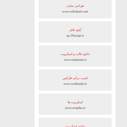
طراحی سایت
www.webishad.com
آپلود فایل
up.20script.ir
دانلود قالب و اسکریپت
www.ninjateam.ir
کسب درآمد فارکس
www.wolftrader.ir
اسکریپت ها
www.scriptha.ir
دانلود اسکریپت