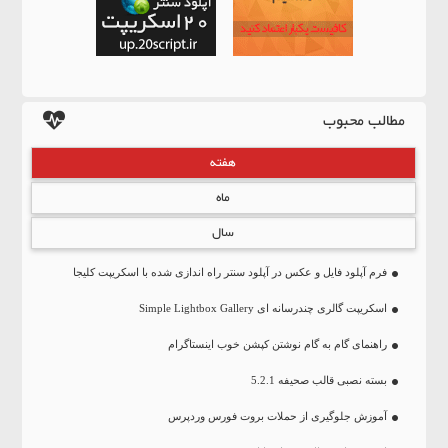
مطالب محبوب
هفته
ماه
سال
فرم آپلود فایل و عکس در آپلود سنتر راه اندازی شده با اسکریپت کلیجا
اسکریپت گالری چندرسانه ای Simple Lightbox Gallery
راهنمای گام به گام نوشتن کپشن خوب اینستاگرام
بسته نصبی قالب صحیفه 5.2.1
آموزش جلوگیری از حملات بروت فورس وردپرس