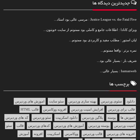
جدیدترین دیدگاه ها
Justice League vs. the Fatal Five : مرسی عالی بود استاد...
ویزای کانادا : اطلاعات جامع و کاملی بود ممنونم از سایت خوبتون...
لیان استور : مطلب مفید و کاربردی بود ممنونم...
نمره برتر : واقعا ممنونم...
شریف بار : بسیار عالی بود...
hamanweb : بسیار عالی...
برچسب ها
دانلود
سئوی وردپرس
بهینه سازی وردپرس
سئو سایت
اموزش های وردپرس
قالب برای وردپرس
افزایش امنیت وردپرس
افزونه ووکامرس
قالب HTML
اموزش ها
پوسته
پلاگین وردپرس
دانلود اسکریپت
سئو وردپرس
کد های وردپرس
امنیت وردپرس
پوسته وردپرس
آموزش های وردپرس
کدهای وردپرس
قالب
سئو
افزونه های وردپرس
قالب وردپرس
ووکامرس
اسکریپت
افزونه
آموزش