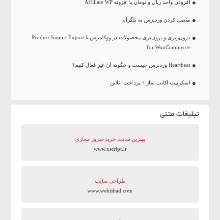
افزودن واحد ریال و تومان با افزونه Affiliate WP
متصل کردن وردپرس به تلگرام
درون‌ریزی و برون‌بری محصولات در ووکامرس با Product Import Export
for WooCommerce
Heartbeat وردپرس چیست و چگونه آن غیر فعال کنیم؟
اسکریپت اکانت ساز + پرداخت انلاین
تبلیغات متنی
بهترین سایت‌ خرید سرور مجازی
www.xscript.ir
طراحی سایت
www.webishad.com