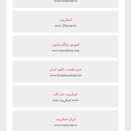
www.freescript.ir
اسکریپت
www.20script.ir
آموزش رایگان پایتون
www.mecademy.org
خرید هاست دانلود ایران
www.hostdownload.net
اسکریپت دات کام
www.اسکریپت.com
ایران اسکریپت
www.iranscript.ir