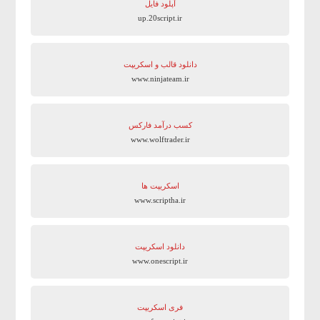
آپلود فایل
up.20script.ir
دانلود قالب و اسکریپت
www.ninjateam.ir
کسب درآمد فارکس
www.wolftrader.ir
اسکریپت ها
www.scriptha.ir
دانلود اسکریپت
www.onescript.ir
فری اسکریپت