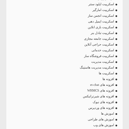
اسکریپت اپلود سنتر
اسکریپت امارگیر
اسکریپت انجمن ساز
اسکریپت ایمیل دهی
اسکریپت بازی انلاین
اسکریپت تبادل بنر
اسکریپت جامعه مجازی
اسکریپت حراجی آنلاین
اسکریپت خدماتی
اسکریپت فروشگاه ساز
اسکریپت مدیریت
اسکریپت مدیریت هاستینگ
اسکریپت ها
افزونه ها
افزونه های et-chat
افزونه های WHMCS
افزونه های شیرترانیکس
افزونه های نیوک
افزونه های وردپرس
اموزش ها
اموزش های طراحی
اموزش های وب