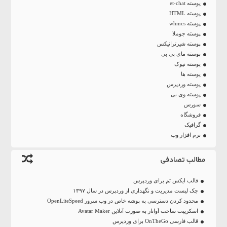
پوسته et-chat
پوسته HTML
پوسته whmcs
پوسته جوملا
پوسته شیرترانیکس
پوسته مای بی بی
پوسته نیوک
پوسته ها
پوسته وردپرس
پوسته وی بی
سورس
فروشگاه
گرافیک
نرم افزار وب
مطالب تصادفی
قالب ایکس تم برای وردپرس
چک لیست مدیریت و نگهداری از وردپرس در سال ۱۳۹۷
محدود کردن دسترسی به پوشه خاص در وب سرور OpenLiteSpeed
اسکریپت ساخت آواتار به صورت آنلاین Avatar Maker
قالب فارسی OnTheGo برای وردپرس