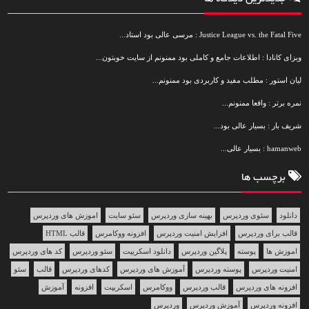
Justice League vs. the Fatal Five : مرسی عالی بود استاد...
ویزای کانادا : اطلاعات جامع و کاملی بود ممنونم از سایت خوبتون...
لیان استور : مطلب مفید و کاربردی بود ممنونم...
نمره برتر : واقعا ممنونم...
شریف بار : بسیار عالی بود...
hamanweb : بسیار عالی...
برچسب ها
دانلود
سئوی وردپرس
بهینه سازی وردپرس
سئو سایت
اموزش های وردپرس
قالب برای وردپرس
افزایش امنیت وردپرس
افزونه ووکامرس
قالب HTML
اموزش ها
پوسته
پلاگین وردپرس
دانلود اسکریپت
سئو وردپرس
کد های وردپرس
امنیت وردپرس
پوسته وردپرس
آموزش های وردپرس
کدهای وردپرس
قالب
سئو
افزونه های وردپرس
قالب وردپرس
ووکامرس
اسکریپت
افزونه
آموزش
افزونه وردپرس
آموزش وردپرس
وردپرس