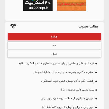
مطالب محبوب
هفته
ماه
سال
فرم آپلود فایل و عکس در آپلود سنتر راه اندازی شده با اسکریپت کلیجا
اسکریپت گالری چندرسانه ای Simple Lightbox Gallery
راهنمای گام به گام نوشتن کپشن خوب اینستاگرام
بسته نصبی قالب صحیفه 5.2.1
آموزش جلوگیری از حملات بروت فورس وردپرس
افزودن واحد ریال و تومان با افزونه Affiliate WP