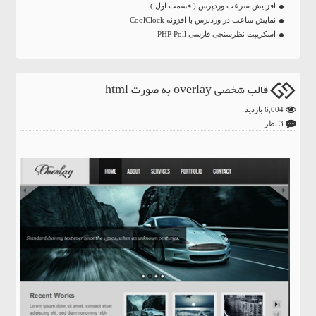
افزایش سرعت وردپرس ( قسمت اول )
نمایش ساعت در وردپرس با افزونه CoolClock
اسکریپت نظرسنجی فارسی PHP Poll
قالب شخصی overlay به صورت html
6,004 بازدید
3 نظر