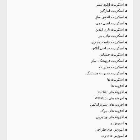
اسکریپت اپلود سنتر
اسکریپت امارگیر
اسکریپت انجمن ساز
اسکریپت ایمیل دهی
اسکریپت بازی انلاین
اسکریپت تبادل بنر
اسکریپت جامعه مجازی
اسکریپت حراجی آنلاین
اسکریپت خدماتی
اسکریپت فروشگاه ساز
اسکریپت مدیریت
اسکریپت مدیریت هاستینگ
اسکریپت ها
افزونه ها
افزونه های et-chat
افزونه های WHMCS
افزونه های شیرترانیکس
افزونه های نیوک
افزونه های وردپرس
اموزش ها
اموزش های طراحی
اموزش های وب