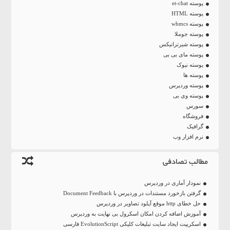
پوسته et-chat
پوسته HTML
پوسته whmcs
پوسته جوملا
پوسته شیرترانیکس
پوسته مای بی بی
پوسته نیوک
پوسته ها
پوسته وردپرس
پوسته وی بی
سورس
فروشگاه
گرافیک
نرم افزار وب
مطالب تصادفی
نمودار آماری در وردپرس
گرفتن بازخورد مستندات در وردپرس با Document Feedback
حل خطای http موقع آپلود تصاویر در وردپرس
آموزش اضافه کردن امکان اسکرول بی نهایت به وردپرس
اسکریپت ایجاد سایت تبلیغات کلیکی EvolutionScript فارسی