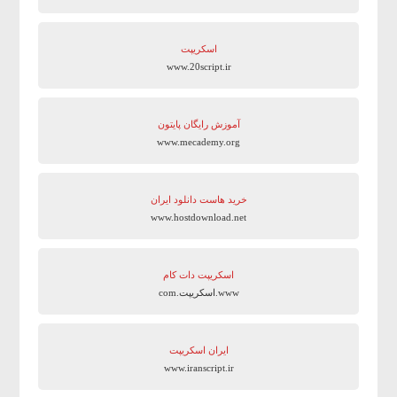
اسکریپت
www.20script.ir
آموزش رایگان پایتون
www.mecademy.org
خرید هاست دانلود ایران
www.hostdownload.net
اسکریپت دات کام
www.اسکریپت.com
ایران اسکریپت
www.iranscript.ir