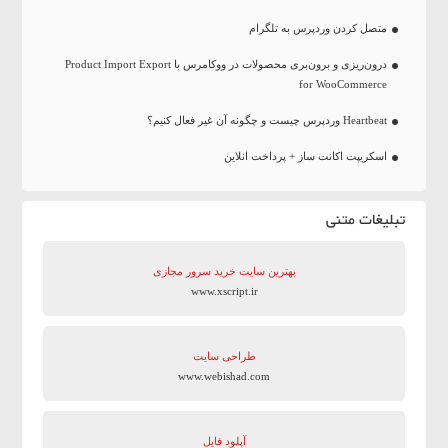
متصل کردن وردپرس به تلگرام
درون‌ریزی و برون‌بری محصولات در ووکامرس با Product Import Export
for WooCommerce
Heartbeat وردپرس چیست و چگونه آن غیر فعال کنیم؟
اسکریپت اکانت ساز + پرداخت انلاین
تبلیغات متنی
بهترین سایت‌ خرید سرور مجازی
www.xscript.ir
طراحی سایت
www.webishad.com
آپلود فایل