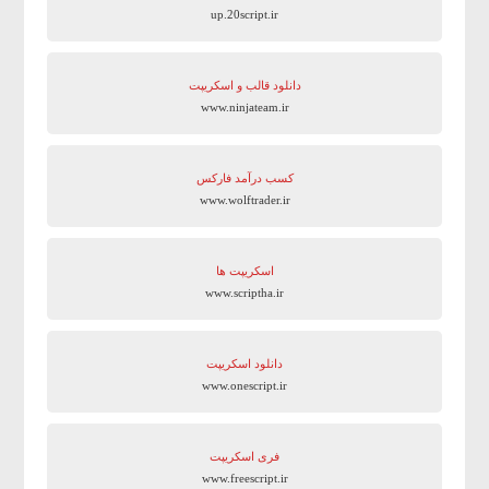
up.20script.ir
دانلود قالب و اسکریپت
www.ninjateam.ir
کسب درآمد فارکس
www.wolftrader.ir
اسکریپت ها
www.scriptha.ir
دانلود اسکریپت
www.onescript.ir
فری اسکریپت
www.freescript.ir