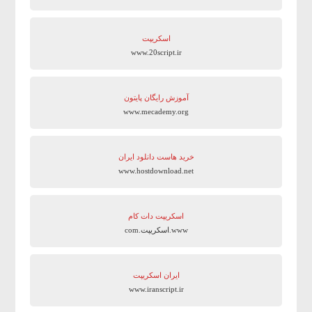
اسکریپت
www.20script.ir
آموزش رایگان پایتون
www.mecademy.org
خرید هاست دانلود ایران
www.hostdownload.net
اسکریپت دات کام
www.اسکریپت.com
ایران اسکریپت
www.iranscript.ir