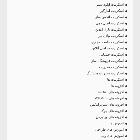
اسکریپت اپلود سنتر
اسکریپت امارگیر
اسکریپت انجمن ساز
اسکریپت ایمیل دهی
اسکریپت بازی انلاین
اسکریپت تبادل بنر
اسکریپت جامعه مجازی
اسکریپت حراجی آنلاین
اسکریپت خدماتی
اسکریپت فروشگاه ساز
اسکریپت مدیریت
اسکریپت مدیریت هاستینگ
اسکریپت ها
افزونه ها
افزونه های et-chat
افزونه های WHMCS
افزونه های شیرترانیکس
افزونه های نیوک
افزونه های وردپرس
اموزش ها
اموزش های طراحی
اموزش های وب