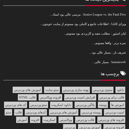
Justice League vs. the Fatal Five : مرسی عالی بود استاد...
ویزای کانادا : اطلاعات جامع و کاملی بود ممنونم از سایت خوبتون...
لیان استور : مطلب مفید و کاربردی بود ممنونم...
نمره برتر : واقعا ممنونم...
شریف بار : بسیار عالی بود...
hamanweb : بسیار عالی...
برچسب ها
دانلود
سئوی وردپرس
بهینه سازی وردپرس
سئو سایت
اموزش های وردپرس
قالب برای وردپرس
افزایش امنیت وردپرس
افزونه ووکامرس
قالب HTML
اموزش ها
پوسته
پلاگین وردپرس
دانلود اسکریپت
سئو وردپرس
کد های وردپرس
امنیت وردپرس
پوسته وردپرس
آموزش های وردپرس
کدهای وردپرس
قالب
سئو
افزونه های وردپرس
قالب وردپرس
ووکامرس
اسکریپت
افزونه
آموزش
افزونه وردپرس
آموزش وردپرس
وردپرس