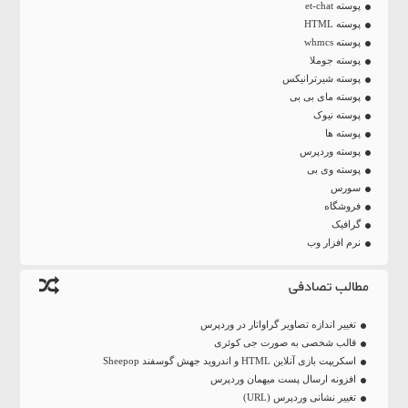
پوسته et-chat
پوسته HTML
پوسته whmcs
پوسته جوملا
پوسته شیرترانیکس
پوسته مای بی بی
پوسته نیوک
پوسته ها
پوسته وردپرس
پوسته وی بی
سورس
فروشگاه
گرافیک
نرم افزار وب
مطالب تصادفی
تغییر اندازه تصاویر گراواتار در وردپرس
قالب شخصی به صورت جی کوئری
اسکریپت بازی آنلاین HTML و اندروید جهش گوسفند Sheepop
افزونه ارسال پست میهمان وردپرس
تغییر نشانی وردپرس (URL)