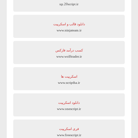
up.20script.ir
دانلود قالب و اسکریپت
www.ninjateam.ir
کسب درآمد فارکس
www.wolftrader.ir
اسکریپت ها
www.scriptha.ir
دانلود اسکریپت
www.onescript.ir
فری اسکریپت
www.freescript.ir