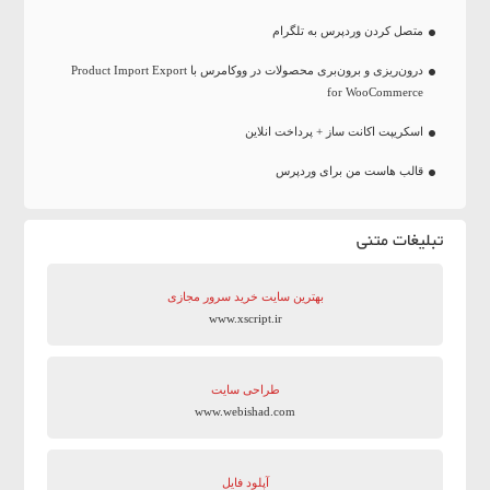
متصل کردن وردپرس به تلگرام
درون‌ریزی و برون‌بری محصولات در ووکامرس با Product Import Export
for WooCommerce
اسکریپت اکانت ساز + پرداخت انلاین
قالب هاست من برای وردپرس
تبلیغات متنی
بهترین سایت‌ خرید سرور مجازی
www.xscript.ir
طراحی سایت
www.webishad.com
آپلود فایل