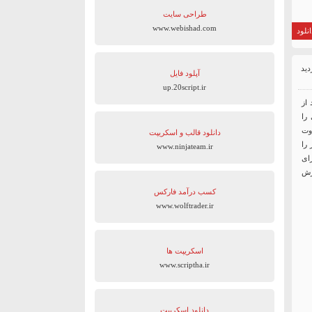
طراحی سایت
www.webishad.com
نلود
آپلود فایل
up.20script.ir
از
ی را
وت
دانلود قالب و اسکریپت
 را
www.ninjateam.ir
توانید از افزونه فوق العاده CMB2 که برای
زش
کسب درآمد فارکس
www.wolftrader.ir
اسکریپت ها
www.scriptha.ir
دانلود اسکریپت