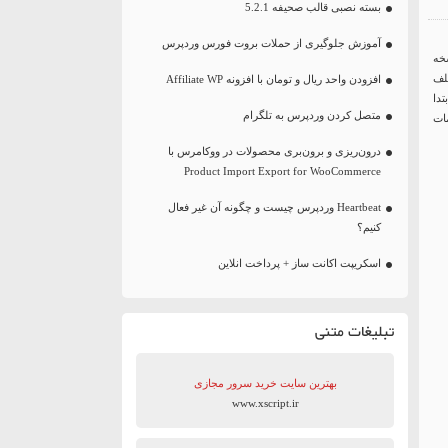
بسته نصبی قالب صحیفه 5.2.1
آموزش جلوگیری از حملات بروت فورس وردپرس
خه
تلف
افزودن واحد ریال و تومان با افزونه Affiliate WP
دا
متصل کردن وردپرس به تلگرام
یمات
درون‌ریزی و برون‌بری محصولات در ووکامرس با
Product Import Export for WooCommerce
Heartbeat وردپرس چیست و چگونه آن غیر فعال
کنیم؟
اسکریپت اکانت ساز + پرداخت انلاین
تبلیغات متنی
بهترین سایت‌ خرید سرور مجازی
www.xscript.ir