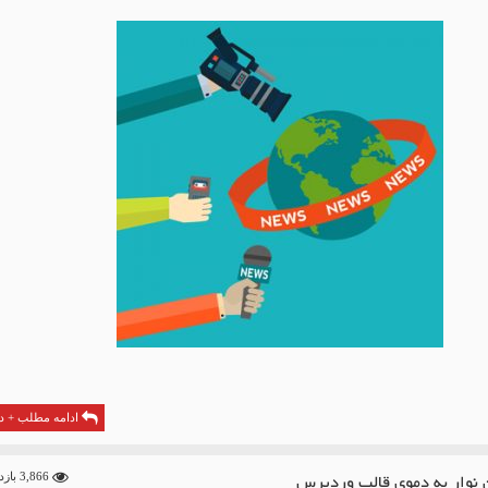
ادامه مطلب + دا
 نوار به دموی قالب وردپرس
3,866 بازدید