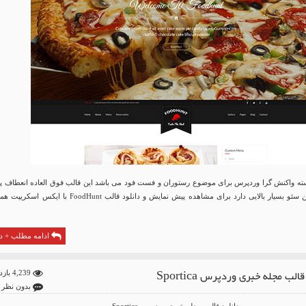
F یک پوسته واکنش گرا وردپرس برای موضوع رستوران و فست فود می باشد این قالب فوق العاده انعطاف پ
می باشد و همچنین سئو بسیار بالایی دارد برای مشاهده پیش نمایش و دانلود قالب FoodHunt با ایکس 
ادامه مطلب + دا
الب مجله خبری وردپرس Sportica
4,239 بازدید
بدون نظر