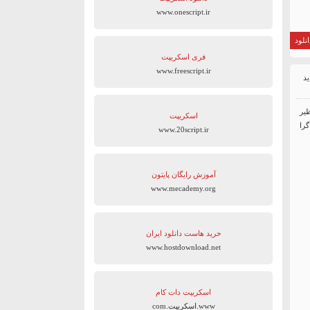
www.onescript.ir
نلود
فری اسکریپت
www.freescript.ir
یر
اسکریپت
را
www.20script.ir
آموزش رایگان پایتون
www.mecademy.org
خرید هاست دانلود ایران
www.hostdownload.net
اسکریپت دات کام
www.اسکریپت.com