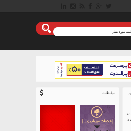
تبلیغات
در
 را