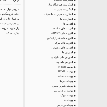
اسکریپت فروشگاه ساز
افزودن نوار به د
اسکریپت مدیریت
اغلب فروشگاههای 
اسکریپت مدیریت هاستینگ
به شما اجازه ی ای
اسکریپت ها
در دسترس استفاده 
افزونه ها
افزونه های et-chat
پیکربندی کنید.
افزونه های WHMCS
افزونه های شیرترانیکس
افزونه های نیوک
افزونه های وردپرس
اموزش ها
اموزش های طراحی
اموزش های وب
پوسته et-chat
پوسته HTML
پوسته whmcs
پوسته جوملا
پوسته شیرترانیکس
پوسته مای بی بی
پوسته نیوک
پوسته ها
پوسته وردپرس