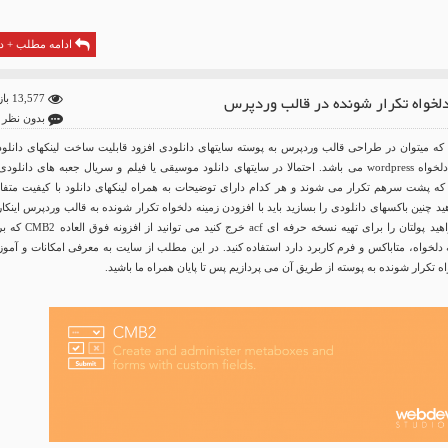
ادامه مطلب + دا
دلخواه تکرار شونده در قالب وردپرس
13,577 بازدید
بدون نظر
که میتوان در طراحی قالب وردپرس به پوسته سایتهای دانلودی افزود قابلیت ساخت لینکهای دانلود 
طریق زمینه های دلخواه wordpress می باشد. احتمالا در سایتهای دانلود موسیقی یا فیلم و سریال جعبه های دانلود
که پشت سرهم تکرار می شوند و هر کدام دارای توضیحات به همراه لینکهای دانلود با کیفیت متفا
د چنین باکسهای دانلودی را بسازید باید با افزودن زمینه دلخواه تکرار شونده به قالب وردپرس اینکار
بکنید. اگر نمی خواهید پولتان را برای تهیه نسخه حرفه ای acf خرج کنید می 
دلخواه، متاباکس و فرم کاربرد دارد استفاده کنید. در این مطلب از سایت به معرفی امکانات و آمو
ه تکرار شونده به پوسته از طریق آن می پردازیم پس تا پایان همراه ما باشید.