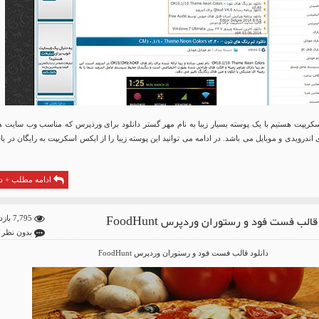
سکریپت هستیم با یک پوسته بسیار زیبا به نام مهر گستر دانلود برای ورذپرس که مناسب وب سایت ه
ی اندرویدی و موبایل می باشد. در ادامه می توانید این پوسته زیبا را از ایکس اسکریپت به رایگان در ی
ادامه مطلب + دا
قالب فست فود و رستوران وردپرس FoodHunt
7,795 بازدید
بدون نظر
دانلود قالب فست فود و رستوران وردپرس FoodHunt