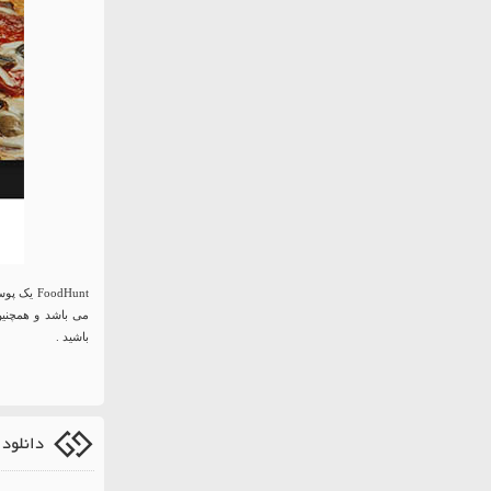
oodHunt
باشید .
دانلود ق