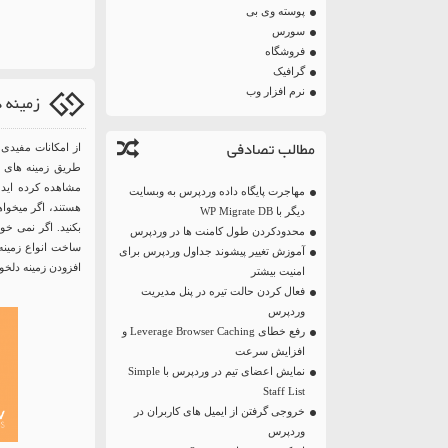
پوسته وی بی
سورس
فروشگاه
گرافیک
نرم افزار وب
زمینه 
مطالب تصادفی
از امکانات مفیدی 
مشاهده کرده اید 
مهاجرت پایگاه داده وردپرس به وبسایت
هستند، اگر میخواهی
دیگر با WP Migrate DB
محدودکردن طول کامنت ها در وردپرس
ساخت انواع زمینه 
آموزش تغییر پیشوند جداول وردپرس برای
افزودن زمینه دلخوا
امنیت بیشتر
فعال کردن حالت تیره در پنل مدیریت
وردپرس
رفع خطای Leverage Browser Caching و
افزایش سرعت
نمایش اعضای تیم در وردپرس با Simple
Staff List
خروجی گرفتن از ایمیل های کاربران در
وردپرس