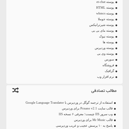
پوسته et-chat
پوسته HTML
پوسته whmcs
پوسته جوملا
پوسته شیرترانیکس
پوسته مای بی بی
پوسته نیوک
پوسته ها
پوسته وردپرس
پوسته وی بی
سورس
فروشگاه
گرافیک
نرم افزار وب
مطالب تصادفی
استفاده از ترجمه گوگل در وردپرس با Google Language Translator
قالب سایت Pcnano v2.1 برای وردپرس
وب سرور IIS چیست؛ معرفی ۶ نسخه IIS
قالب Mr Music برای وردپرس
پاسخ به ۱۰ پرسش عجیب و غریب وردپرسی