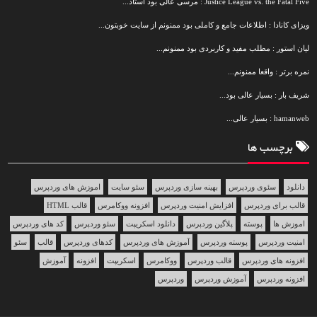
Justice League vs. the Fatal Five : مرسی عالی بود استاد...
ویزای کانادا : اطلاعات جامع و کاملی بود ممنونم از سایت خوبتون...
لیان استور : مطلب مفید و کاربردی بود ممنونم...
نمره برتر : واقعا ممنونم...
شریف بار : بسیار عالی بود...
hamanweb : بسیار عالی...
برچسب ها
دانلود
سئوی وردپرس
بهینه سازی وردپرس
سئو سایت
اموزش های وردپرس
قالب برای وردپرس
افزایش امنیت وردپرس
افزونه ووکامرس
قالب HTML
اموزش ها
پوسته
پلاگین وردپرس
دانلود اسکریپت
سئو وردپرس
کد های وردپرس
امنیت وردپرس
پوسته وردپرس
آموزش های وردپرس
کدهای وردپرس
قالب
سئو
افزونه های وردپرس
قالب وردپرس
ووکامرس
اسکریپت
افزونه
آموزش
افزونه وردپرس
آموزش وردپرس
وردپرس