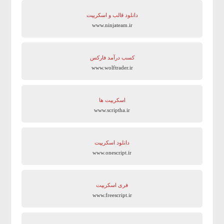
دانلود قالب و اسکریپت
www.ninjateam.ir
کسب درآمد فارکس
www.wolftrader.ir
اسکریپت ها
www.scriptha.ir
دانلود اسکریپت
www.onescript.ir
فری اسکریپت
www.freescript.ir