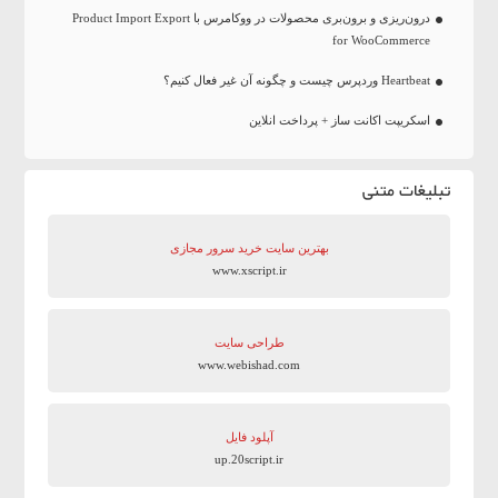
درون‌ریزی و برون‌بری محصولات در ووکامرس با Product Import Export
for WooCommerce
Heartbeat وردپرس چیست و چگونه آن غیر فعال کنیم؟
اسکریپت اکانت ساز + پرداخت انلاین
تبلیغات متنی
بهترین سایت‌ خرید سرور مجازی
www.xscript.ir
طراحی سایت
www.webishad.com
آپلود فایل
up.20script.ir