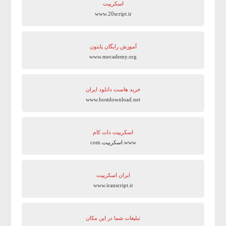
اسکریپت
www.20script.ir
آموزش رایگان پایتون
www.mecademy.org
خرید هاست دانلود ایران
www.hostdownload.net
اسکریپت دات کام
www.اسکریپت.com
ایران اسکریپت
www.iranscript.ir
تبلیغات شما در این مکان