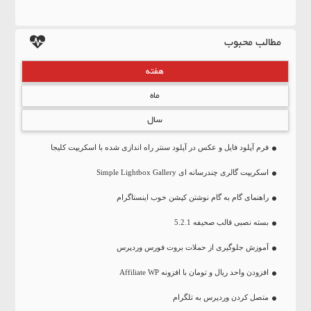
مطالب محبوب
هفته
ماه
سال
فرم آپلود فایل و عکس در آپلود سنتر راه اندازی شده با اسکریپت کلیجا
اسکریپت گالری چندرسانه ای Simple Lightbox Gallery
راهنمای گام به گام نوشتن کپشن خوب اینستاگرام
بسته نصبی قالب صحیفه 5.2.1
آموزش جلوگیری از حملات بروت فورس وردپرس
افزودن واحد ریال و تومان با افزونه Affiliate WP
متصل کردن وردپرس به تلگرام