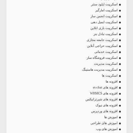
اسکریپت اپلود سنتر
اسکریپت امارگیر
اسکریپت انجمن ساز
اسکریپت ایمیل دهی
اسکریپت بازی انلاین
اسکریپت تبادل بنر
اسکریپت جامعه مجازی
اسکریپت حراجی آنلاین
اسکریپت خدماتی
اسکریپت فروشگاه ساز
اسکریپت مدیریت
اسکریپت مدیریت هاستینگ
اسکریپت ها
افزونه ها
افزونه های et-chat
افزونه های WHMCS
افزونه های شیرترانیکس
افزونه های نیوک
افزونه های وردپرس
اموزش ها
اموزش های طراحی
اموزش های وب